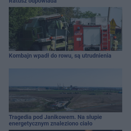
Ratusz odpowiada
Kombajn wpadł do rowu, są utrudnienia
Tragedia pod Janikowem. Na słupie
energetycznym znaleziono ciało
mężczyzny