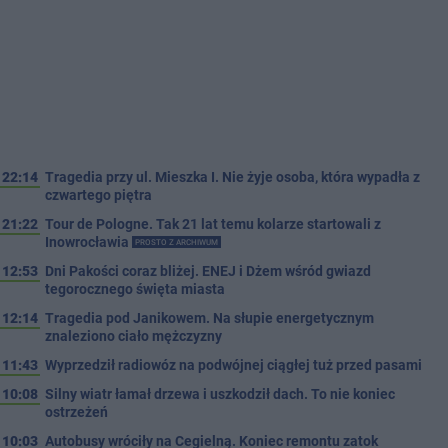
22:14
Tragedia przy ul. Mieszka I. Nie żyje osoba, która wypadła z
czwartego piętra
21:22
Tour de Pologne. Tak 21 lat temu kolarze startowali z
Inowrocławia
PROSTO Z ARCHIWUM
12:53
Dni Pakości coraz bliżej. ENEJ i Dżem wśród gwiazd
tegorocznego święta miasta
12:14
Tragedia pod Janikowem. Na słupie energetycznym
znaleziono ciało mężczyzny
11:43
Wyprzedził radiowóz na podwójnej ciągłej tuż przed pasami
10:08
Silny wiatr łamał drzewa i uszkodził dach. To nie koniec
ostrzeżeń
10:03
Autobusy wróciły na Cegielną. Koniec remontu zatok