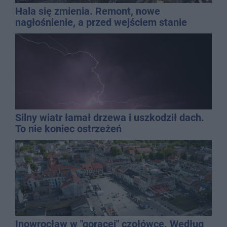
Hala się zmienia. Remont, nowe
nagłośnienie, a przed wejściem stanie
QEMETICA ARENA
Silny wiatr łamał drzewa i uszkodził dach.
To nie koniec ostrzeżeń
Inowrocław w "gorącej" czołówce. Według