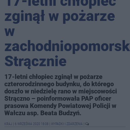
17-letni chłopiec
zginął w pożarze
w
zachodniopomors
Strącznie
17-letni chłopiec zginął w pożarze
czterorodzinnego budynku, do którego
doszło w niedzielę rano w miejscowości
Strączno – poinformowała PAP oficer
prasowa Komendy Powiatowej Policji w
Wałczu asp. Beata Budzyń.
KRAJ
|
6 WRZEŚNIA 2020 18:08
|
WYPADKI I ZDARZENIA
|