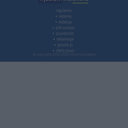
regulamin
reklama
redakcja
pliki cookies
prywatność
reklamacje
gowork.pl
oferty pracy
© copyright 2000-2026 Ino-online Media