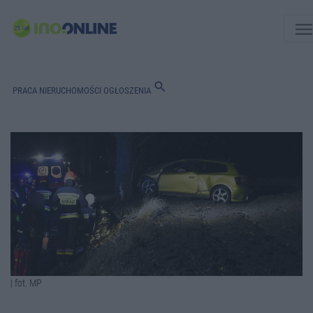
men
search
PRACA
NIERUCHOMOŚCI
OGŁOSZENIA
| fot. MP