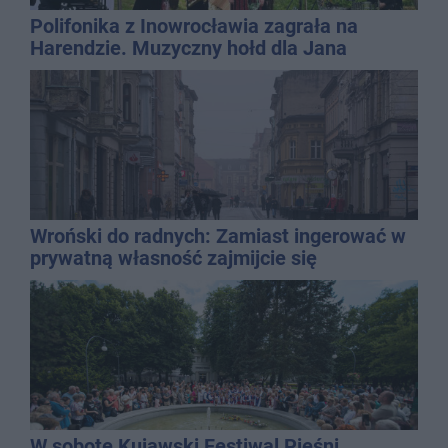
Polifonika z Inowrocławia zagrała na
Harendzie. Muzyczny hołd dla Jana
Kasprowicza
Wroński do radnych: Zamiast ingerować w
prywatną własność zajmijcie się
gospodarką
W sobotę Kujawski Festiwal Pieśni