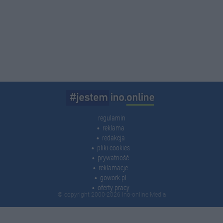
regulamin
reklama
redakcja
pliki cookies
prywatność
reklamacje
gowork.pl
oferty pracy
© copyright 2000-2026 Ino-online Media