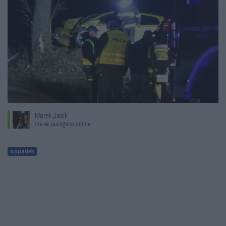
Marek Jasik
marek.jasik@ino.online
wypadek