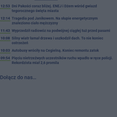
12:53
Dni Pakości coraz bliżej. ENEJ i Dżem wśród gwiazd
tegorocznego święta miasta
12:14
Tragedia pod Janikowem. Na słupie energetycznym
znaleziono ciało mężczyzny
11:43
Wyprzedził radiowóz na podwójnej ciągłej tuż przed pasami
10:08
Silny wiatr łamał drzewa i uszkodził dach. To nie koniec
ostrzeżeń
10:03
Autobusy wróciły na Cegielną. Koniec remontu zatok
09:54
Pięciu nietrzeźwych uczestników ruchu wpadło w ręce policji.
Rekordzista miał 2,6 promila
Dołącz do nas…