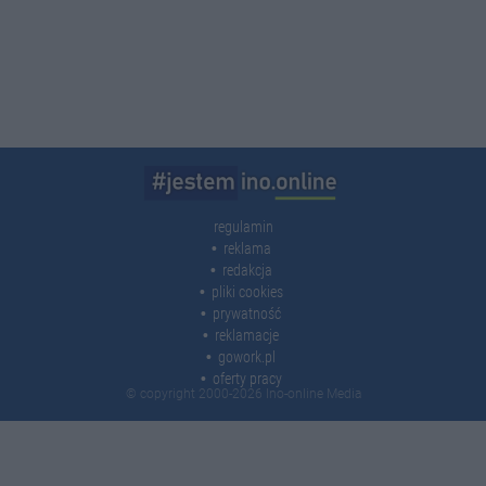
regulamin
reklama
redakcja
pliki cookies
prywatność
reklamacje
gowork.pl
oferty pracy
© copyright 2000-2026 Ino-online Media