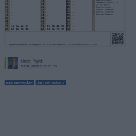
Maciej Piątek
maciej.piatek@ino.online
mpk inowrocław
dni inowrocławia