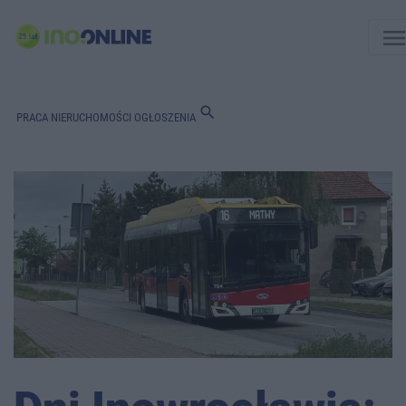
men
search
PRACA
NIERUCHOMOŚCI
OGŁOSZENIA