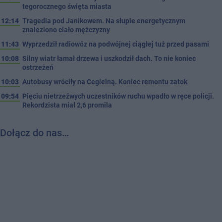
tegorocznego święta miasta
12:14
Tragedia pod Janikowem. Na słupie energetycznym
znaleziono ciało mężczyzny
11:43
Wyprzedził radiowóz na podwójnej ciągłej tuż przed pasami
10:08
Silny wiatr łamał drzewa i uszkodził dach. To nie koniec
ostrzeżeń
10:03
Autobusy wróciły na Cegielną. Koniec remontu zatok
09:54
Pięciu nietrzeźwych uczestników ruchu wpadło w ręce policji.
Rekordzista miał 2,6 promila
Dołącz do nas…