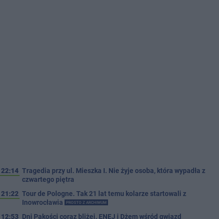
22:14
Tragedia przy ul. Mieszka I. Nie żyje osoba, która wypadła z
czwartego piętra
21:22
Tour de Pologne. Tak 21 lat temu kolarze startowali z
Inowrocławia
PROSTO Z ARCHIWUM
12:53
Dni Pakości coraz bliżej. ENEJ i Dżem wśród gwiazd