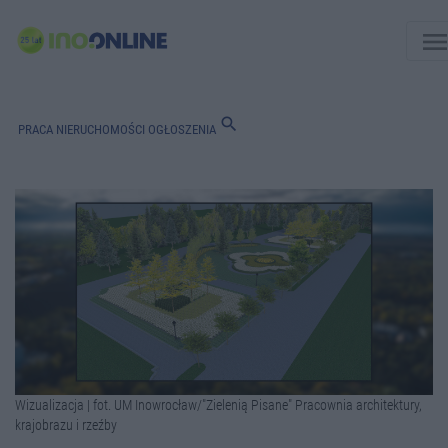
men
search
PRACA
NIERUCHOMOŚCI
OGŁOSZENIA
Wizualizacja | fot. UM Inowrocław/"Zielenią Pisane" Pracownia architektury,
krajobrazu i rzeźby