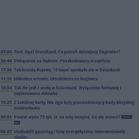
07:00
Test: Opel Grandland. Co potrafi dzisiejszy flagowiec?
20:44
Potrącenie na Rąbinie. Poszkodowany w szpitalu
17:36
Tak brzmią Kujawy. 15 kapel spotkało się w Solankach
11:16
Mikrobus w rowie. Utrudnienia na krajówce
10:34
Tak źle jest z wodą w Solankach. Wyłączono fontannę i
zaplanowano dolewkę
10:25
Z żałobnej karty. Nie żyje były przewodniczący Rady Miejskiej
Inowrocławia
09:01
Powiat wyda 75 tys. zł. na salę sesyjną. Co się zmieni?
TYLKO U
NAS
08-07
Uszkodzili gazociąg i linię energetyczną. Interweniowały
służby