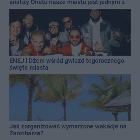
analizy Onetu nasze miasto jest jednym z
najbardziej narażonych na upały
ENEJ i Dżem wśród gwiazd tegorocznego
święta miasta
Jak zorganizować wymarzone wakacje na
Zanzibarze?