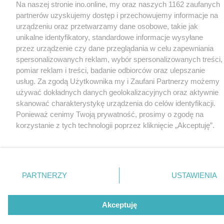
Na naszej stronie ino.online, my oraz naszych 1162 zaufanych
partnerów uzyskujemy dostęp i przechowujemy informacje na
urządzeniu oraz przetwarzamy dane osobowe, takie jak
unikalne identyfikatory, standardowe informacje wysyłane
przez urządzenie czy dane przeglądania w celu zapewniania
spersonalizowanych reklam, wybór spersonalizowanych treści,
pomiar reklam i treści, badanie odbiorców oraz ulepszanie
usług. Za zgodą Użytkownika my i Zaufani Partnerzy możemy
używać dokładnych danych geolokalizacyjnych oraz aktywnie
skanować charakterystykę urządzenia do celów identyfikacji.
Ponieważ cenimy Twoją prywatność, prosimy o zgodę na
korzystanie z tych technologii poprzez kliknięcie „Akceptuję”.
Zgoda jest dobrowolna i zawsze możesz ją zmienić/wycofać
klikając przycisk ustawień prywatności znajdujący się w lewym
dolnym rogu strony
. Niektóre rodzaje przetwarzania danych
nie wymagają zgody użytkownika, ale masz prawo sprzeciwić
PARTNERZY
USTAWIENIA
się takiemu przetwarzaniu. Preferencje będą miały
zastosowania tylko na tej witrynie.
Akceptuję
Zapoznaj się z poniższymi informacjami, abyś mógł świadomie
i komfortowo korzystać z naszych serwisów internetowych.