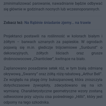
zminimalizować parowanie, nawadnianie będzie odbywać
się głównie w godzinach nocnych lub wczesnoporannych.
Zobacz też:
Na Rąbinie śniadanie zjemy... na trawie
Projektanci postawili na roślinność w kolorach białym i
żółtym – barwach uznanych za papieskie. W ogrodach
pojawią się m.in. glediczje trójcierniowe „Sunburst” o
dekoracyjnych, żółtych liściach oraz grusze
drobnoowocowe „Chanticleer”, kwitnące na biało.
Zaplanowano posadzenie setek róż, w tym białą odmianę
okrywową „Swanny” oraz żółtą różę rabatową „Arthur Bell”.
Ze względu na plagę ćmy bukszpanowej, która zniszczyła
dotychczasowe żywopłoty, zdecydowano się na ich
wymianę. Charakterystyczne geometryczne wzory zostaną
odtworzone przy użyciu cisa pośredniego „Hillii”, który jest
odporny na tego szkodnika.