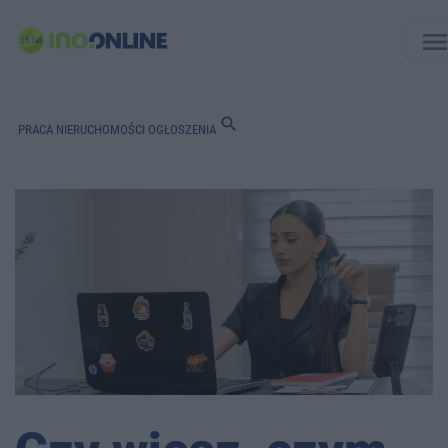
men
search
PRACA
NIERUCHOMOŚCI
OGŁOSZENIA