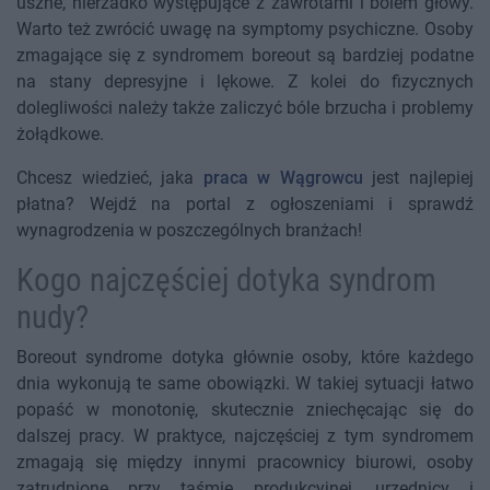
uszne, nierzadko występujące z zawrotami i bólem głowy.
Warto też zwrócić uwagę na symptomy psychiczne. Osoby
zmagające się z syndromem boreout są bardziej podatne
na stany depresyjne i lękowe. Z kolei do fizycznych
dolegliwości należy także zaliczyć bóle brzucha i problemy
żołądkowe.
Chcesz wiedzieć, jaka
praca w Wągrowcu
jest najlepiej
płatna? Wejdź na portal z ogłoszeniami i sprawdź
wynagrodzenia w poszczególnych branżach!
Kogo najczęściej dotyka syndrom
nudy?
Boreout syndrome dotyka głównie osoby, które każdego
dnia wykonują te same obowiązki. W takiej sytuacji łatwo
popaść w monotonię, skutecznie zniechęcając się do
dalszej pracy. W praktyce, najczęściej z tym syndromem
zmagają się między innymi pracownicy biurowi, osoby
zatrudnione przy taśmie produkcyjnej, urzędnicy i