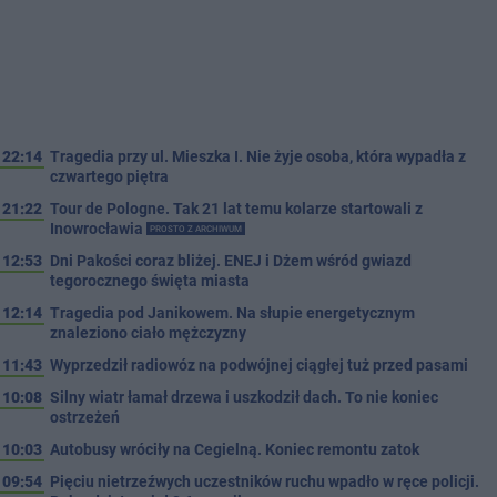
22:14
Tragedia przy ul. Mieszka I. Nie żyje osoba, która wypadła z
czwartego piętra
21:22
Tour de Pologne. Tak 21 lat temu kolarze startowali z
Inowrocławia
PROSTO Z ARCHIWUM
12:53
Dni Pakości coraz bliżej. ENEJ i Dżem wśród gwiazd
tegorocznego święta miasta
12:14
Tragedia pod Janikowem. Na słupie energetycznym
znaleziono ciało mężczyzny
11:43
Wyprzedził radiowóz na podwójnej ciągłej tuż przed pasami
10:08
Silny wiatr łamał drzewa i uszkodził dach. To nie koniec
ostrzeżeń
10:03
Autobusy wróciły na Cegielną. Koniec remontu zatok
09:54
Pięciu nietrzeźwych uczestników ruchu wpadło w ręce policji.