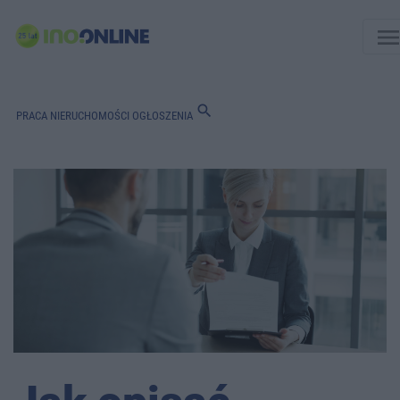
men
search
PRACA
NIERUCHOMOŚCI
OGŁOSZENIA