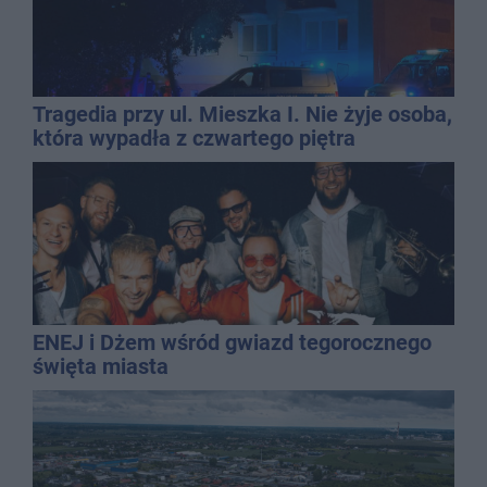
Tragedia przy ul. Mieszka I. Nie żyje osoba,
która wypadła z czwartego piętra
ENEJ i Dżem wśród gwiazd tegorocznego
święta miasta