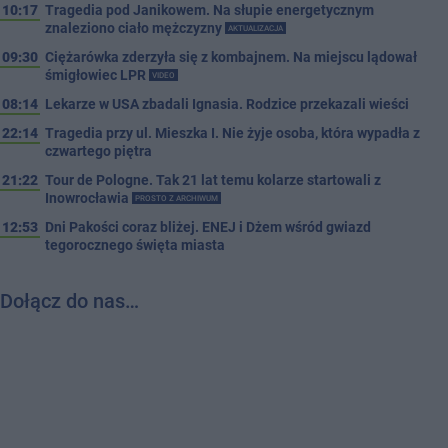
10:17
Tragedia pod Janikowem. Na słupie energetycznym
znaleziono ciało mężczyzny
AKTUALIZACJA
09:30
Ciężarówka zderzyła się z kombajnem. Na miejscu lądował
śmigłowiec LPR
VIDEO
08:14
Lekarze w USA zbadali Ignasia. Rodzice przekazali wieści
22:14
Tragedia przy ul. Mieszka I. Nie żyje osoba, która wypadła z
czwartego piętra
21:22
Tour de Pologne. Tak 21 lat temu kolarze startowali z
Inowrocławia
PROSTO Z ARCHIWUM
12:53
Dni Pakości coraz bliżej. ENEJ i Dżem wśród gwiazd
tegorocznego święta miasta
Dołącz do nas…