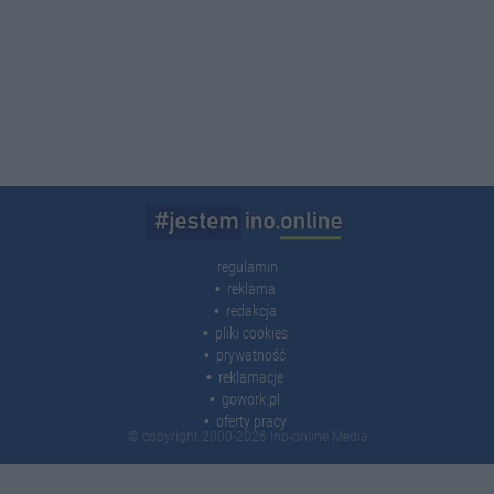
regulamin
reklama
redakcja
pliki cookies
prywatność
reklamacje
gowork.pl
oferty pracy
© copyright 2000-2026 Ino-online Media