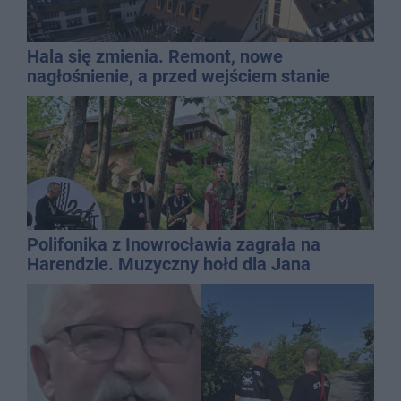
Hala się zmienia. Remont, nowe
nagłośnienie, a przed wejściem stanie
QEMETICA ARENA
Polifonika z Inowrocławia zagrała na
Harendzie. Muzyczny hołd dla Jana
Kasprowicza