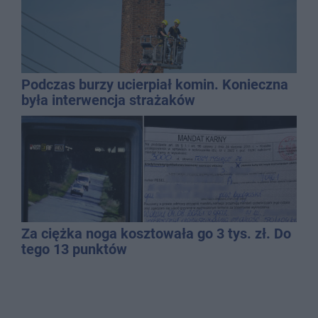
Podczas burzy ucierpiał komin. Konieczna
była interwencja strażaków
Za ciężka noga kosztowała go 3 tys. zł. Do
tego 13 punktów