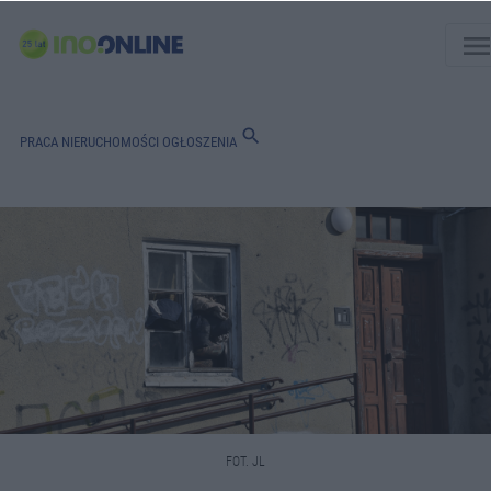
men
search
PRACA
NIERUCHOMOŚCI
OGŁOSZENIA
FOT. JL