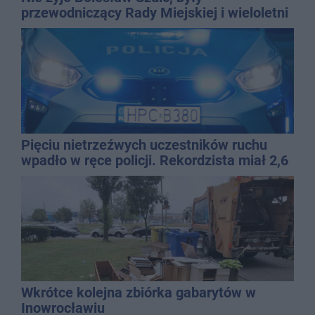
przewodniczący Rady Miejskiej i wieloletni
dyrektor SP 14
Pięciu nietrzeźwych uczestników ruchu
wpadło w ręce policji. Rekordzista miał 2,6
promila
Wkrótce kolejna zbiórka gabarytów w
Inowrocławiu