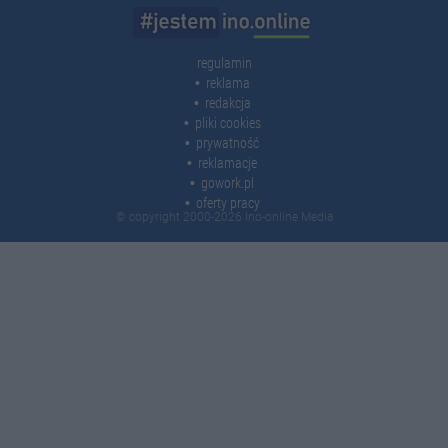
regulamin
reklama
redakcja
pliki cookies
prywatność
reklamacje
gowork.pl
oferty pracy
© copyright 2000-2026 Ino-online Media