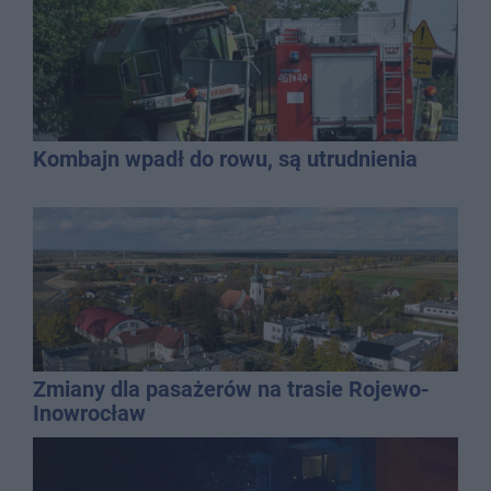
Kombajn wpadł do rowu, są utrudnienia
Zmiany dla pasażerów na trasie Rojewo-
Inowrocław