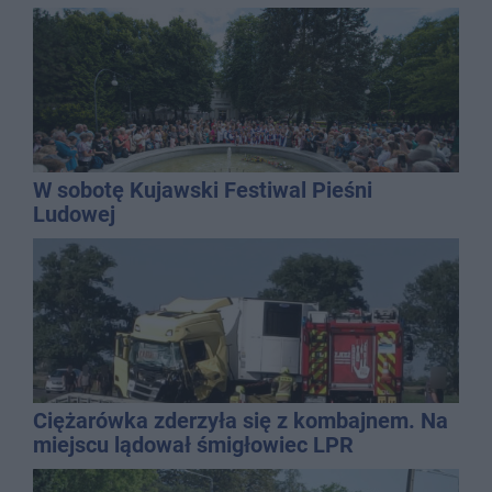
mężczyzny
W sobotę Kujawski Festiwal Pieśni
Ludowej
Ciężarówka zderzyła się z kombajnem. Na
miejscu lądował śmigłowiec LPR