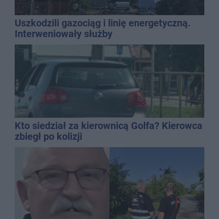
Uszkodzili gazociąg i linię energetyczną.
Interweniowały służby
Kto siedział za kierownicą Golfa? Kierowca
zbiegł po kolizji