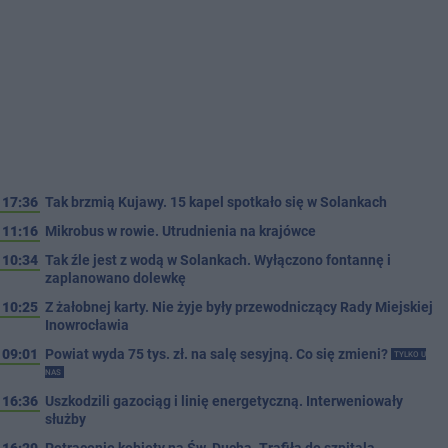
17:36
Tak brzmią Kujawy. 15 kapel spotkało się w Solankach
11:16
Mikrobus w rowie. Utrudnienia na krajówce
10:34
Tak źle jest z wodą w Solankach. Wyłączono fontannę i
zaplanowano dolewkę
10:25
Z żałobnej karty. Nie żyje były przewodniczący Rady Miejskiej
Inowrocławia
09:01
Powiat wyda 75 tys. zł. na salę sesyjną. Co się zmieni?
TYLKO U
NAS
16:36
Uszkodzili gazociąg i linię energetyczną. Interweniowały
służby
16:29
Potrącenie kobiety na Św. Ducha. Trafiła do szpitala