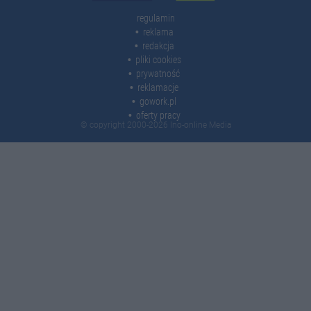
regulamin
reklama
redakcja
pliki cookies
prywatność
reklamacje
gowork.pl
oferty pracy
© copyright 2000-2026 Ino-online Media