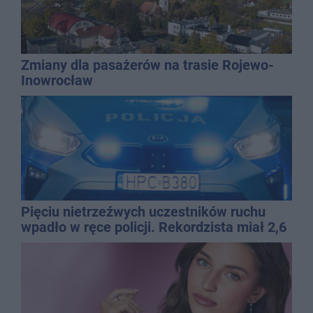
Zmiany dla pasażerów na trasie Rojewo-
Inowrocław
Pięciu nietrzeźwych uczestników ruchu
wpadło w ręce policji. Rekordzista miał 2,6
promila