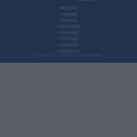
regulamin
reklama
redakcja
pliki cookies
prywatność
reklamacje
gowork.pl
oferty pracy
© copyright 2000-2026 Ino-online Media