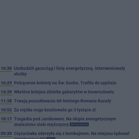
16:36
Uszkodzili gazociąg i linię energetyczną. Interweniowały
służby
16:29
Potrącenie kobiety na Św. Ducha. Trafiła do szpitala
14:39
Wkrótce kolejna zbiórka gabarytów w Inowrocławiu
11:38
Trwają poszukiwania 68-letniego Romana Kucały
10:52
Za ciężka noga kosztowała go 3 tysiące zł
10:17
Tragedia pod Janikowem. Na słupie energetycznym
znaleziono ciało mężczyzny
AKTUALIZACJA
09:30
Ciężarówka zderzyła się z kombajnem. Na miejscu lądował
śmigłowiec LPR