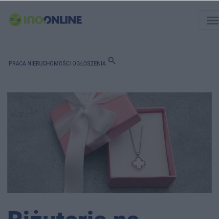
men
search
PRACA
NIERUCHOMOŚCI
OGŁOSZENIA