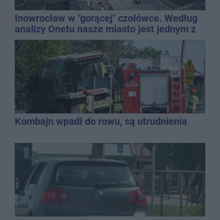
Inowrocław w "gorącej" czołówce. Według
analizy Onetu nasze miasto jest jednym z
najbardziej narażonych na upały
Kombajn wpadł do rowu, są utrudnienia