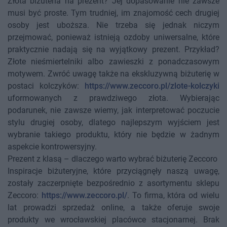
Złota biżuteria na prezent? Jej dopasowanie nie zawsze
musi być proste. Tym trudniej, im znajomość cech drugiej
osoby jest uboższa. Nie trzeba się jednak niczym
przejmować, ponieważ istnieją ozdoby uniwersalne, które
praktycznie nadają się na wyjątkowy prezent. Przykład?
Złote nieśmiertelniki albo zawieszki z ponadczasowym
motywem. Zwróć uwagę także na ekskluzywną biżuterię w
postaci kolczyków:
https://www.zeccoro.pl/zlote-kolczyki
uformowanych z prawdziwego złota. Wybierając
podarunek, nie zawsze wiemy, jak interpretować poczucie
stylu drugiej osoby, dlatego najlepszym wyjściem jest
wybranie takiego produktu, który nie będzie w żadnym
aspekcie kontrowersyjny.
Prezent z klasą – dlaczego warto wybrać biżuterię Zeccoro
Inspiracje biżuteryjne, które przyciągnęły naszą uwagę,
zostały zaczerpnięte bezpośrednio z asortymentu sklepu
Zeccoro:
https://www.zeccoro.pl/
. To firma, która od wielu
lat prowadzi sprzedaż online, a także oferuje swoje
produkty we wrocławskiej placówce stacjonarnej. Brak