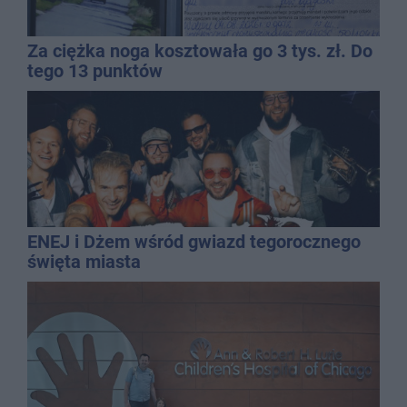
Za ciężka noga kosztowała go 3 tys. zł. Do
tego 13 punktów
ENEJ i Dżem wśród gwiazd tegorocznego
święta miasta