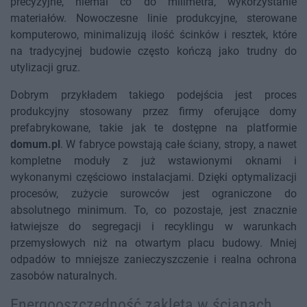
precyzyjne, niemal co do milimetra, wykorzystanie
materiałów. Nowoczesne linie produkcyjne, sterowane
komputerowo, minimalizują ilość ścinków i resztek, które
na tradycyjnej budowie często kończą jako trudny do
utylizacji gruz.
Dobrym przykładem takiego podejścia jest proces
produkcyjny stosowany przez firmy oferujące domy
prefabrykowane, takie jak te dostępne na platformie
domum.pl
. W fabryce powstają całe ściany, stropy, a nawet
kompletne moduły z już wstawionymi oknami i
wykonanymi częściowo instalacjami. Dzięki optymalizacji
procesów, zużycie surowców jest ograniczone do
absolutnego minimum. To, co pozostaje, jest znacznie
łatwiejsze do segregacji i recyklingu w warunkach
przemysłowych niż na otwartym placu budowy. Mniej
odpadów to mniejsze zanieczyszczenie i realna ochrona
zasobów naturalnych.
Energooszczędność zaklęta w ścianach