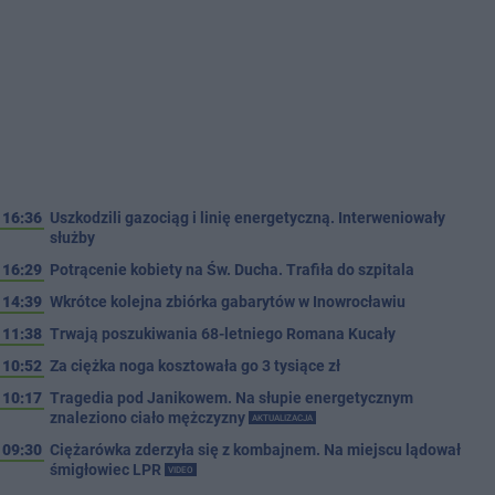
16:36
Uszkodzili gazociąg i linię energetyczną. Interweniowały
służby
16:29
Potrącenie kobiety na Św. Ducha. Trafiła do szpitala
14:39
Wkrótce kolejna zbiórka gabarytów w Inowrocławiu
11:38
Trwają poszukiwania 68-letniego Romana Kucały
10:52
Za ciężka noga kosztowała go 3 tysiące zł
10:17
Tragedia pod Janikowem. Na słupie energetycznym
znaleziono ciało mężczyzny
AKTUALIZACJA
09:30
Ciężarówka zderzyła się z kombajnem. Na miejscu lądował
śmigłowiec LPR
VIDEO