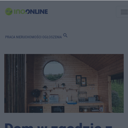
men
search
PRACA
NIERUCHOMOŚCI
OGŁOSZENIA