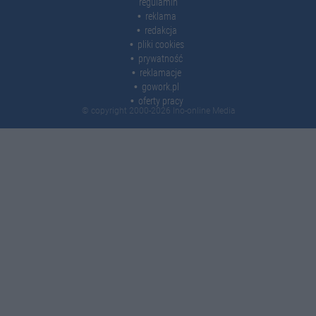
regulamin
reklama
redakcja
pliki cookies
prywatność
reklamacje
gowork.pl
oferty pracy
© copyright 2000-2026 Ino-online Media