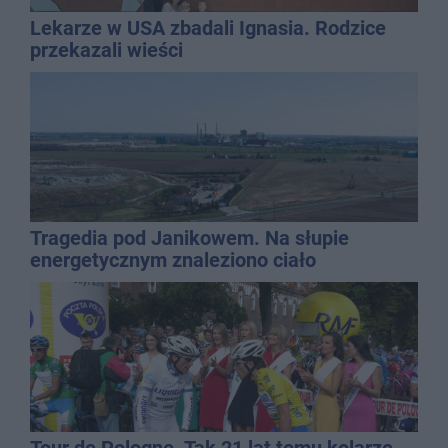
Lekarze w USA zbadali Ignasia. Rodzice
przekazali wieści
Tragedia pod Janikowem. Na słupie
energetycznym znaleziono ciało
mężczyzny
Tour de Pologne. Tak 21 lat temu kolarze