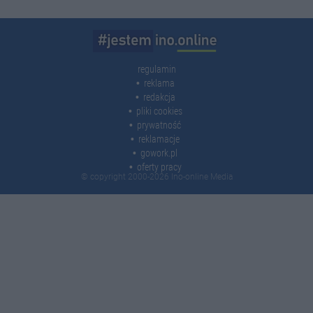
regulamin
reklama
redakcja
pliki cookies
prywatność
reklamacje
gowork.pl
oferty pracy
© copyright 2000-2026 Ino-online Media