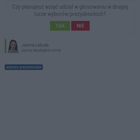
Czy planujesz wziąć udział w głosowaniu w drugiej
turze wyborów prezydenckich?
TAK
NIE
Joanna Labuda
joanna.labuda@ino.online
wybory prezydenckie