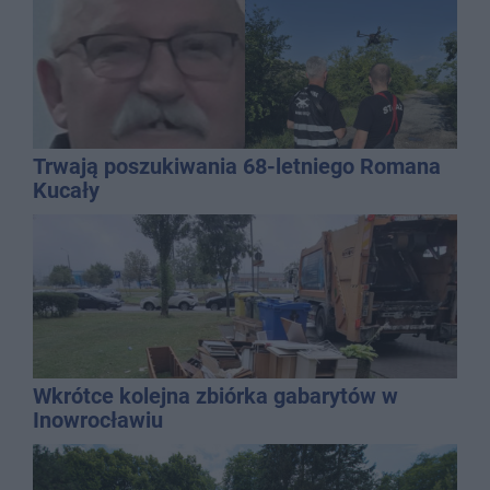
Trwają poszukiwania 68-letniego Romana
Kucały
Wkrótce kolejna zbiórka gabarytów w
Inowrocławiu