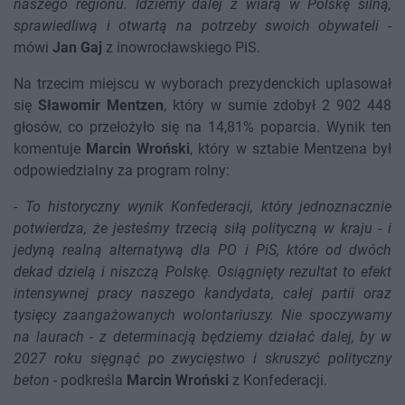
naszego regionu. Idziemy dalej z wiarą w Polskę silną,
sprawiedliwą i otwartą na potrzeby swoich obywateli
-
mówi
Jan Gaj
z inowrocławskiego PiS.
Na trzecim miejscu w wyborach prezydenckich uplasował
się
Sławomir Mentzen
, który w sumie zdobył 2 902 448
głosów, co przełożyło się na 14,81% poparcia. Wynik ten
komentuje
Marcin Wroński
, który w sztabie Mentzena był
odpowiedzialny za program rolny:
-
To historyczny wynik Konfederacji, który jednoznacznie
potwierdza, że jesteśmy trzecią siłą polityczną w kraju - i
jedyną realną alternatywą dla PO i PiS, które od dwóch
dekad dzielą i niszczą Polskę. Osiągnięty rezultat to efekt
intensywnej pracy naszego kandydata, całej partii oraz
tysięcy zaangażowanych wolontariuszy. Nie spoczywamy
na laurach - z determinacją będziemy działać dalej, by w
2027 roku sięgnąć po zwycięstwo i skruszyć polityczny
beton
- podkreśla
Marcin Wroński
z Konfederacji.