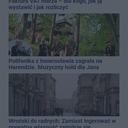
Faktura VAT marża – dla kogo, jak ją
wystawić i jak rozliczyć
Polifonika z Inowrocławia zagrała na
Harendzie. Muzyczny hołd dla Jana
Kasprowicza
Wroński do radnych: Zamiast ingerować w
prywatną własność zajmijcie się