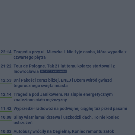
22:14
Tragedia przy ul. Mieszka I. Nie żyje osoba, która wypadła z
czwartego piętra
21:22
Tour de Pologne. Tak 21 lat temu kolarze startowali z
Inowrocławia
PROSTO Z ARCHIWUM
12:53
Dni Pakości coraz bliżej. ENEJ i Dżem wśród gwiazd
tegorocznego święta miasta
12:14
Tragedia pod Janikowem. Na słupie energetycznym
znaleziono ciało mężczyzny
11:43
Wyprzedził radiowóz na podwójnej ciągłej tuż przed pasami
10:08
Silny wiatr łamał drzewa i uszkodził dach. To nie koniec
ostrzeżeń
10:03
Autobusy wróciły na Cegielną. Koniec remontu zatok