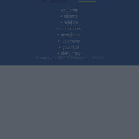
regulamin
reklama
redakcja
pliki cookies
prywatność
reklamacje
gowork.pl
oferty pracy
© copyright 2000-2026 Ino-online Media