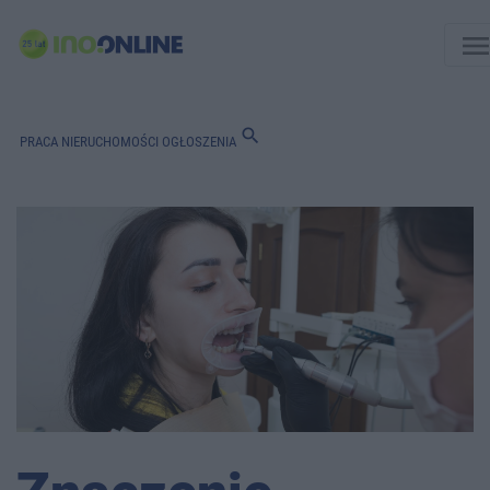
men
search
PRACA
NIERUCHOMOŚCI
OGŁOSZENIA