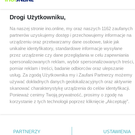
Drogi Użytkowniku,
Na naszej stronie ino.online, my oraz naszych 1162 zaufanych
partnerów uzyskujemy dostęp i przechowujemy informacje na
urządzeniu oraz przetwarzamy dane osobowe, takie jak
unikalne identyfikatory, standardowe informacje wysyłane
przez urządzenie czy dane przeglądania w celu zapewniania
spersonalizowanych reklam, wybór spersonalizowanych treści,
pomiar reklam i treści, badanie odbiorców oraz ulepszanie
usług. Za zgodą Użytkownika my i Zaufani Partnerzy możemy
używać dokładnych danych geolokalizacyjnych oraz aktywnie
skanować charakterystykę urządzenia do celów identyfikacji.
Ponieważ cenimy Twoją prywatność, prosimy o zgodę na
korzystanie z tych technologii poprzez kliknięcie „Akceptuję”.
Zgoda jest dobrowolna i zawsze możesz ją zmienić/wycofać
klikając przycisk ustawień prywatności znajdujący się w lewym
dolnym rogu strony
. Niektóre rodzaje przetwarzania danych
nie wymagają zgody użytkownika, ale masz prawo sprzeciwić
PARTNERZY
USTAWIENIA
się takiemu przetwarzaniu. Preferencje będą miały