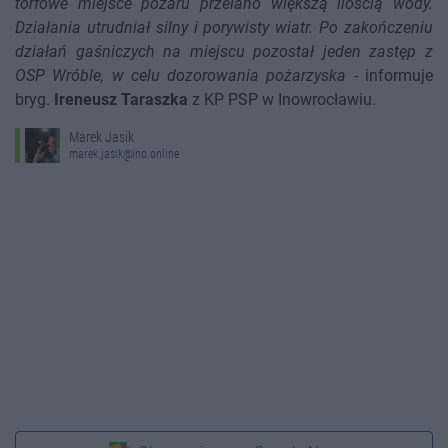
torfowe miejsce pożaru przelano większą ilością wody.
Działania utrudniał silny i porywisty wiatr. Po zakończeniu
działań gaśniczych na miejscu pozostał jeden zastęp z
OSP Wróble, w celu dozorowania pożarzyska
- informuje
bryg.
Ireneusz Taraszka
z KP PSP w Inowrocławiu.
Marek Jasik
marek.jasik@ino.online