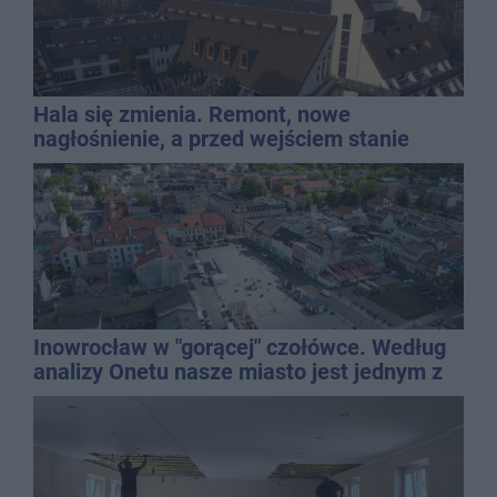
Hala się zmienia. Remont, nowe
nagłośnienie, a przed wejściem stanie
QEMETICA ARENA
Inowrocław w "gorącej" czołówce. Według
analizy Onetu nasze miasto jest jednym z
najbardziej narażonych na upały