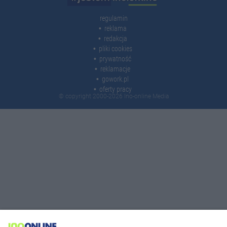
regulamin
reklama
redakcja
pliki cookies
prywatność
reklamacje
gowork.pl
oferty pracy
© copyright 2000-2026 Ino-online Media