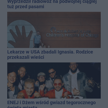
Wyprzedził radiowóz na podwójnej ciągłej
tuż przed pasami
Lekarze w USA zbadali Ignasia. Rodzice
przekazali wieści
ENEJ i Dżem wśród gwiazd tegorocznego
święta miasta