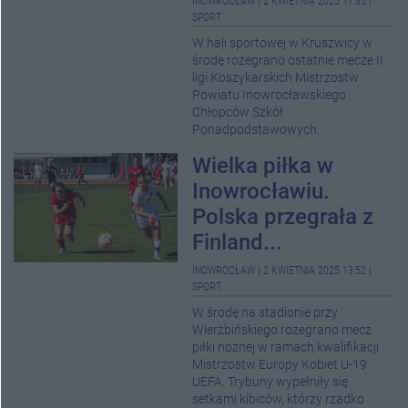
INOWROCŁAW
|
2 KWIETNIA 2025 17:35
|
SPORT
W hali sportowej w Kruszwicy w
środę rozegrano ostatnie mecze II
ligi Koszykarskich Mistrzostw
Powiatu Inowrocławskiego
Chłopców Szkół
Ponadpodstawowych.
Wielka piłka w
Inowrocławiu.
Polska przegrała z
Finland...
INOWROCŁAW
|
2 KWIETNIA 2025 13:52
|
SPORT
W środę na stadionie przy
Wierzbińskiego rozegrano mecz
piłki nożnej w ramach kwalifikacji
Mistrzostw Europy Kobiet U-19
UEFA. Trybuny wypełniły się
setkami kibiców, którzy rzadko