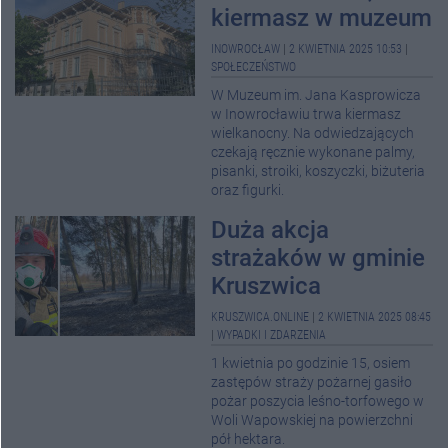
kiermasz w muzeum
INOWROCŁAW
|
2 KWIETNIA 2025 10:53
|
SPOŁECZEŃSTWO
W Muzeum im. Jana Kasprowicza
w Inowrocławiu trwa kiermasz
wielkanocny. Na odwiedzających
czekają ręcznie wykonane palmy,
pisanki, stroiki, koszyczki, biżuteria
oraz figurki.
Duża akcja
strażaków w gminie
Kruszwica
KRUSZWICA.ONLINE
|
2 KWIETNIA 2025 08:45
|
WYPADKI I ZDARZENIA
1 kwietnia po godzinie 15, osiem
zastępów straży pożarnej gasiło
pożar poszycia leśno-torfowego w
Woli Wapowskiej na powierzchni
pół hektara.