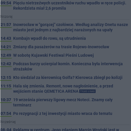
09:54
Pięciu nietrzeźwych uczestników ruchu wpadło w ręce policji.
Rekordzista miał 2,6 promila
Wczoraj
21:57
Inowrocław w "gorącej" czołówce. Według analizy Onetu nasze
miasto jest jednym z najbardziej narażonych na upały
14:43
Kombajn wpadł do rowu, są utrudnienia
14:21
Zmiany dla pasażerów na trasie Rojewo-Inowrocław
12:49
W sobotę Kujawski Festiwal Pieśni Ludowej
12:42
Podczas burzy ucierpiał komin. Konieczna była interwencja
strażaków
12:15
Kto siedział za kierownicą Golfa? Kierowca zbiegł po kolizji
11:15
Hala się zmienia. Remont, nowe nagłośnienie, a przed
wejściem stanie QEMETICA ARENA
TYLKO U NAS
10:37
19 września pierwszy ligowy mecz Noteci. Znamy cały
terminarz
07:54
Po rezygnacji z tej inwestycji miasto wraca do tematu
Wcześniej
08-04
Reklamy w centrum. Jego zdaniem Marcin Wroński jest w