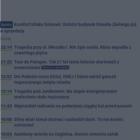
Komfort blisko Solanek. Ostatni budynek Osiedla Zielnego już
Spons.
w sprzedaży
Dzisiaj
22:14
Tragedia przy ul. Mieszka I. Nie żyje osoba, która wypadła z
czwartego piętra
21:22
Tour de Pologne. Tak 21 lat temu kolarze startowali z
Inowrocławia
PROSTO Z ARCHIWUM
12:53
Dni Pakości coraz bliżej. ENEJ i Dżem wśród gwiazd
tegorocznego święta miasta
12:14
Tragedia pod Janikowem. Na słupie energetycznym
znaleziono ciało mężczyzny
11:43
Wyprzedził radiowóz na podwójnej ciągłej tuż przed pasami
10:08
Silny wiatr łamał drzewa i uszkodził dach. To nie koniec
ostrzeżeń
10:03
Autobusy wróciły na Cegielną. Koniec remontu zatok