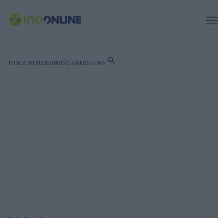
men
search
PRACA
NIERUCHOMOŚCI
OGŁOSZENIA