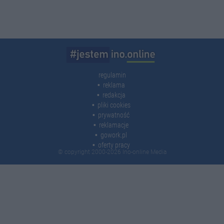
regulamin
reklama
redakcja
pliki cookies
prywatność
reklamacje
gowork.pl
oferty pracy
© copyright 2000-2026 Ino-online Media