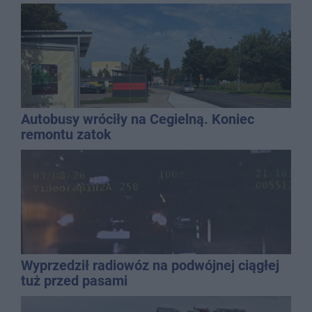
Autobusy wróciły na Cegielną. Koniec
remontu zatok
Wyprzedził radiowóz na podwójnej ciągłej
tuż przed pasami