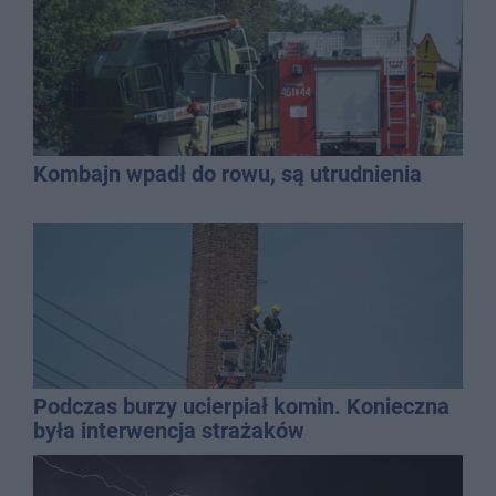
Kombajn wpadł do rowu, są utrudnienia
Podczas burzy ucierpiał komin. Konieczna
była interwencja strażaków