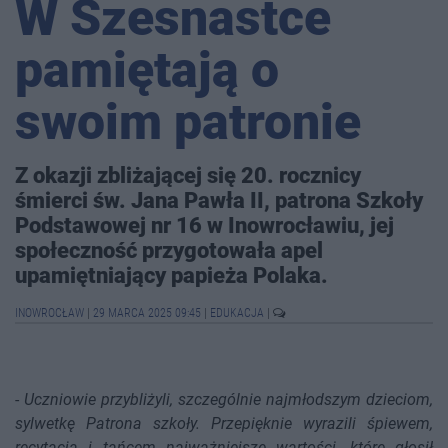
W Szesnastce
pamiętają o
swoim patronie
Z okazji zbliżającej się 20. rocznicy
śmierci św. Jana Pawła II, patrona Szkoły
Podstawowej nr 16 w Inowrocławiu, jej
społeczność przygotowała apel
upamiętniający papieża Polaka.
INOWROCŁAW
|
29 MARCA 2025 09:45
|
EDUKACJA
|
-
Uczniowie przybliżyli, szczególnie najmłodszym dzieciom,
sylwetkę Patrona szkoły. Przepięknie wyrazili śpiewem,
recytacją i tańcem najważniejsze wartości, które głosił