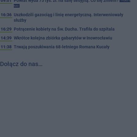
09:01
Powiat wyda 75 tys. zł. na salę sesyjną. Co się zmieni?
TYLKO U
NAS
16:36
Uszkodzili gazociąg i linię energetyczną. Interweniowały
służby
16:29
Potrącenie kobiety na Św. Ducha. Trafiła do szpitala
14:39
Wkrótce kolejna zbiórka gabarytów w Inowrocławiu
11:38
Trwają poszukiwania 68-letniego Romana Kucały
Dołącz do nas…