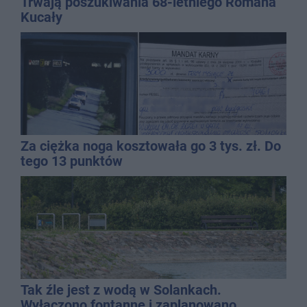
Trwają poszukiwania 68-letniego Romana
Kucały
Za ciężka noga kosztowała go 3 tys. zł. Do
tego 13 punktów
Tak źle jest z wodą w Solankach.
Wyłączono fontannę i zaplanowano