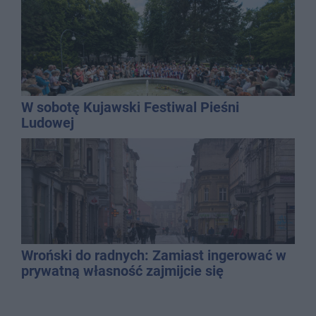
W sobotę Kujawski Festiwal Pieśni
Ludowej
Wroński do radnych: Zamiast ingerować w
prywatną własność zajmijcie się
gospodarką