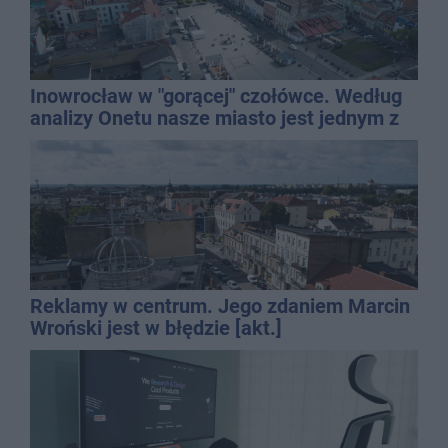
Inowrocław w "gorącej" czołówce. Według
analizy Onetu nasze miasto jest jednym z
najbardziej narażonych na upały
Reklamy w centrum. Jego zdaniem Marcin
Wroński jest w błędzie [akt.]