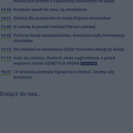
miasto jest jednym z najbardziej narażonych na upały
14:43
Kombajn wpadł do rowu, są utrudnienia
14:21
Zmiany dla pasażerów na trasie Rojewo-Inowrocław
12:49
W sobotę Kujawski Festiwal Pieśni Ludowej
12:42
Podczas burzy ucierpiał komin. Konieczna była interwencja
strażaków
12:15
Kto siedział za kierownicą Golfa? Kierowca zbiegł po kolizji
11:15
Hala się zmienia. Remont, nowe nagłośnienie, a przed
wejściem stanie QEMETICA ARENA
TYLKO U NAS
10:37
19 września pierwszy ligowy mecz Noteci. Znamy cały
terminarz
Dołącz do nas…