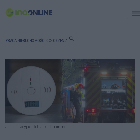
men
search
PRACA
NIERUCHOMOŚCI
OGŁOSZENIA
zdj. ilustracyjne | fot. arch. Ino.online