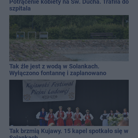
Potrącenie kobiety na Św. Ducha. Trafiła do
szpitala
Tak źle jest z wodą w Solankach.
Wyłączono fontannę i zaplanowano
dolewkę
Tak brzmią Kujawy. 15 kapel spotkało się w
Solankach