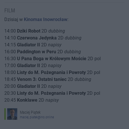
FILM
Dzisiaj w
Kinomax Inowrocław
:
14:00
Dziki Robot
2D
dubbing
14:10
Czerwona Jedynka
2D
dubbing
14:15
Gladiator II
2D
napisy
16:00
Paddington w Peru
2D
dubbing
16:30
U Pana Boga w Królowym Moście
2D pol
17:00
Gladiator II
2D
napisy
18:00
Listy do M. Pożegnania i Powroty
2D pol
18:45
Venom 3: Ostatni taniec
2D
dubbing
20:00
Gladiator II
2D
napisy
20:30
Listy do M. Pożegnania i Powroty
2D pol
20:45
Konklawe
2D
napisy
Maciej Piątek
maciej.piatek@ino.online