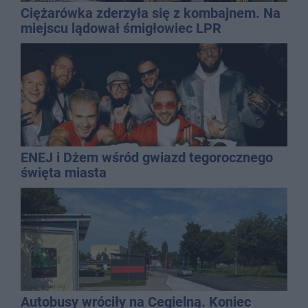
Ciężarówka zderzyła się z kombajnem. Na
miejscu lądował śmigłowiec LPR
ENEJ i Dżem wśród gwiazd tegorocznego
święta miasta
Autobusy wróciły na Cegielną. Koniec