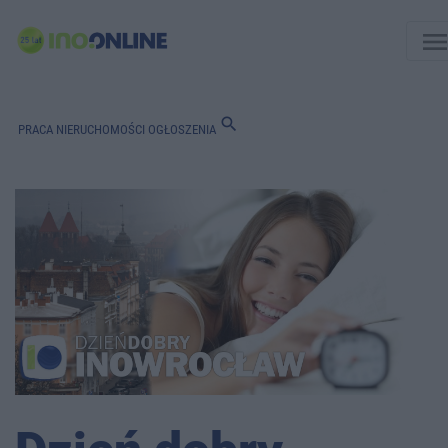
men
search
PRACA
NIERUCHOMOŚCI
OGŁOSZENIA