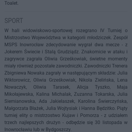
Toalet.
SPORT
W hali widowiskowo-sportowej rozegrano IV Turniej o
Mistrzostwo Województwa w kategorii młodziczek. Zespół
MSPS Inowrocław zdecydowanie wygrał dwa mecze - z
Jokerem Świecie i Stalą Grudziądz. Znakomicie w ataku i
zagrywce zagrała Oliwia Grześkowiak, świetne momenty
miały również pozostałe zawodniczki. Zawodniczki Trenera
Zbigniewa Nowaka zagrały w następującym składzie: Julia
Wiktorowicz, Oliwia Grześkowiak, Nikola Zielińska, Lena
Nowaczyk, Oliwia Tarasek, Alicja Tyszko, Maja
Mikołajewska, Kalina Michalak, Zuzanna Tokarska, Julia
Siemianowska, Ada Jakielaszek, Karolina Świerczyńska,
Małgorzata Błażek, Julia Wojtysiak i Hanna Będzitko. Piąty
turniej elity o mistrzostwo Kujaw i Pomorza - z udziałem
trzech najlepszych drużyn - odbędzie się 30 listopada w
Inowrocławiu lub w Bydgoszczy.