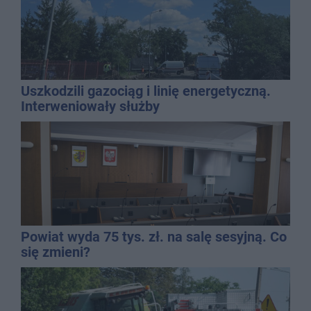
Uszkodzili gazociąg i linię energetyczną.
Interweniowały służby
Powiat wyda 75 tys. zł. na salę sesyjną. Co
się zmieni?