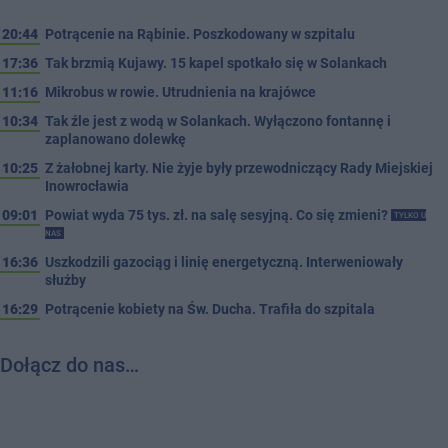
20:44
Potrącenie na Rąbinie. Poszkodowany w szpitalu
17:36
Tak brzmią Kujawy. 15 kapel spotkało się w Solankach
11:16
Mikrobus w rowie. Utrudnienia na krajówce
10:34
Tak źle jest z wodą w Solankach. Wyłączono fontannę i
zaplanowano dolewkę
10:25
Z żałobnej karty. Nie żyje były przewodniczący Rady Miejskiej
Inowrocławia
09:01
Powiat wyda 75 tys. zł. na salę sesyjną. Co się zmieni?
TYLKO U
NAS
16:36
Uszkodzili gazociąg i linię energetyczną. Interweniowały
służby
16:29
Potrącenie kobiety na Św. Ducha. Trafiła do szpitala
Dołącz do nas…