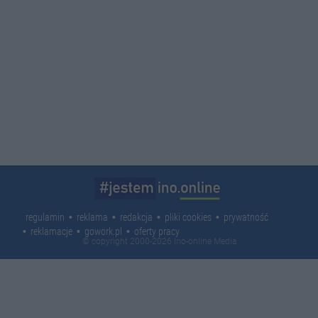
regulamin
reklama
redakcja
pliki cookies
prywatność
reklamacje
gowork.pl
oferty pracy
© copyright 2000-2026 Ino-online Media