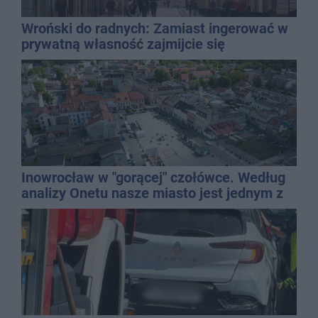
Wroński do radnych: Zamiast ingerować w
prywatną własność zajmijcie się
gospodarką
Inowrocław w "gorącej" czołówce. Według
analizy Onetu nasze miasto jest jednym z
najbardziej narażonych na upały