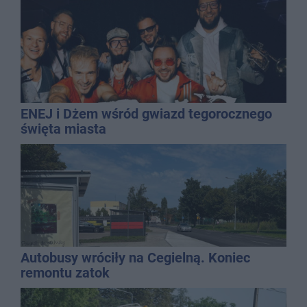
ENEJ i Dżem wśród gwiazd tegorocznego
święta miasta
Autobusy wróciły na Cegielną. Koniec
remontu zatok