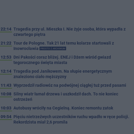
22:14
Tragedia przy ul. Mieszka I. Nie żyje osoba, która wypadła z
czwartego piętra
21:22
Tour de Pologne. Tak 21 lat temu kolarze startowali z
Inowrocławia
PROSTO Z ARCHIWUM
12:53
Dni Pakości coraz bliżej. ENEJ i Dżem wśród gwiazd
tegorocznego święta miasta
12:14
Tragedia pod Janikowem. Na słupie energetycznym
znaleziono ciało mężczyzny
11:43
Wyprzedził radiowóz na podwójnej ciągłej tuż przed pasami
10:08
Silny wiatr łamał drzewa i uszkodził dach. To nie koniec
ostrzeżeń
10:03
Autobusy wróciły na Cegielną. Koniec remontu zatok
09:54
Pięciu nietrzeźwych uczestników ruchu wpadło w ręce policji.
Rekordzista miał 2,6 promila