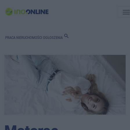
men
search
PRACA
NIERUCHOMOŚCI
OGŁOSZENIA