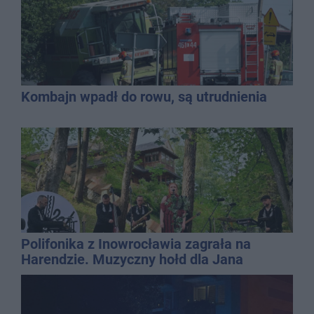
Kombajn wpadł do rowu, są utrudnienia
Polifonika z Inowrocławia zagrała na
Harendzie. Muzyczny hołd dla Jana
Kasprowicza