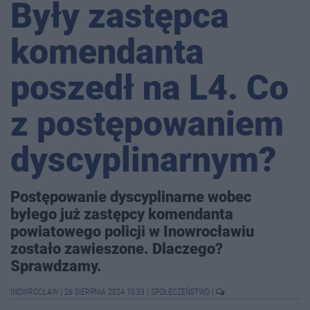
Były zastępca
komendanta
poszedł na L4. Co
z postępowaniem
dyscyplinarnym?
Postępowanie dyscyplinarne wobec
byłego już zastępcy komendanta
powiatowego policji w Inowrocławiu
zostało zawieszone. Dlaczego?
Sprawdzamy.
INOWROCŁAW
|
26 SIERPNIA 2024 10:33
|
SPOŁECZEŃSTWO
|