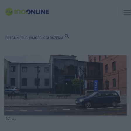
men
search
PRACA
NIERUCHOMOŚCI
OGŁOSZENIA
| fot. JL