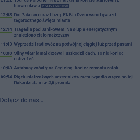
Inowrocławia
PROSTO Z ARCHIWUM
12:53
Dni Pakości coraz bliżej. ENEJ i Dżem wśród gwiazd
tegorocznego święta miasta
12:14
Tragedia pod Janikowem. Na słupie energetycznym
znaleziono ciało mężczyzny
11:43
Wyprzedził radiowóz na podwójnej ciągłej tuż przed pasami
10:08
Silny wiatr łamał drzewa i uszkodził dach. To nie koniec
ostrzeżeń
10:03
Autobusy wróciły na Cegielną. Koniec remontu zatok
09:54
Pięciu nietrzeźwych uczestników ruchu wpadło w ręce policji.
Rekordzista miał 2,6 promila
Dołącz do nas…