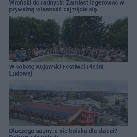
Wroński do radnych: Zamiast ingerować w
prywatną własność zajmijcie się
gospodarką
W sobotę Kujawski Festiwal Pieśni
Ludowej
Dlaczego sauny, a nie boiska dla dzieci?