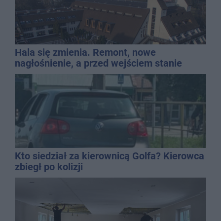
Hala się zmienia. Remont, nowe
nagłośnienie, a przed wejściem stanie
QEMETICA ARENA
Kto siedział za kierownicą Golfa? Kierowca
zbiegł po kolizji