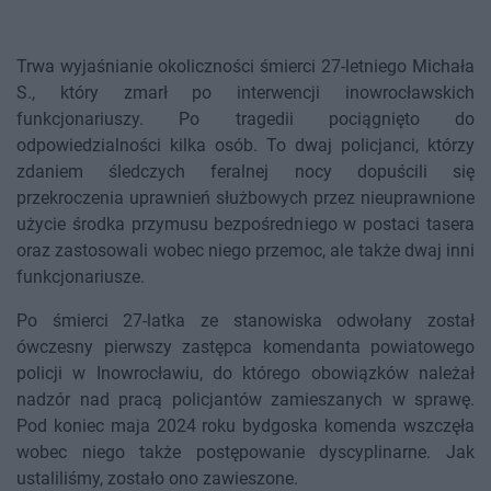
Trwa wyjaśnianie okoliczności śmierci 27-letniego Michała
S., który zmarł po interwencji inowrocławskich
funkcjonariuszy. Po tragedii pociągnięto do
odpowiedzialności kilka osób. To dwaj policjanci, którzy
zdaniem śledczych feralnej nocy dopuścili się
przekroczenia uprawnień służbowych przez nieuprawnione
użycie środka przymusu bezpośredniego w postaci tasera
oraz zastosowali wobec niego przemoc, ale także dwaj inni
funkcjonariusze.
Po śmierci 27-latka ze stanowiska odwołany został
ówczesny pierwszy zastępca komendanta powiatowego
policji w Inowrocławiu, do którego obowiązków należał
nadzór nad pracą policjantów zamieszanych w sprawę.
Pod koniec maja 2024 roku bydgoska komenda wszczęła
wobec niego także postępowanie dyscyplinarne. Jak
ustaliliśmy, zostało ono zawieszone.