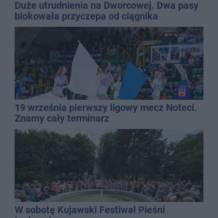
Duże utrudnienia na Dworcowej. Dwa pasy
blokowała przyczepa od ciągnika
19 września pierwszy ligowy mecz Noteci.
Znamy cały terminarz
W sobotę Kujawski Festiwal Pieśni