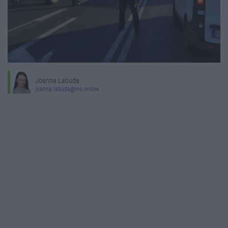
Joanna Labuda
joanna.labuda@ino.online