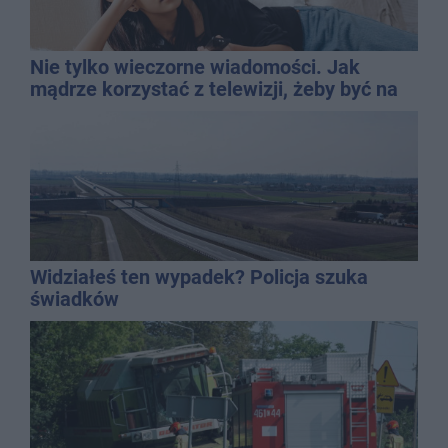
Nie tylko wieczorne wiadomości. Jak
mądrze korzystać z telewizji, żeby być na
bieżąco, ale nie żyć w informacyjnym
chaosie?
Widziałeś ten wypadek? Policja szuka
świadków