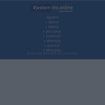
regulamin
reklama
redakcja
pliki cookies
prywatność
reklamacje
gowork.pl
oferty pracy
© copyright 2000-2026 Ino-online Media