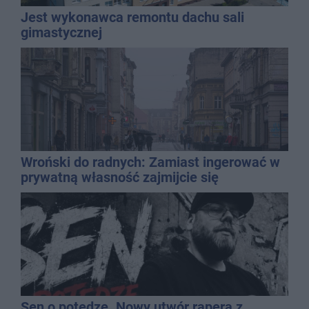
Jest wykonawca remontu dachu sali
gimastycznej
Wroński do radnych: Zamiast ingerować w
prywatną własność zajmijcie się
gospodarką
Sen o potędze. Nowy utwór rapera z