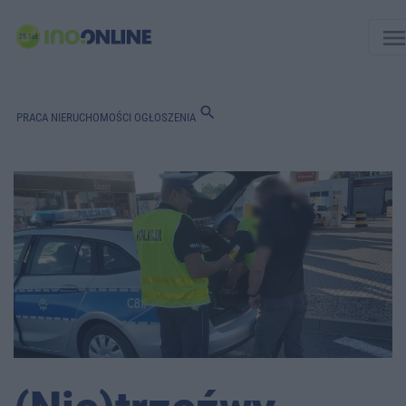
men
search
PRACA
NIERUCHOMOŚCI
OGŁOSZENIA