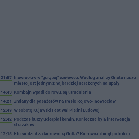
21:57
Inowrocław w "gorącej" czołówce. Według analizy Onetu nasze
miasto jest jednym z najbardziej narażonych na upały
14:43
Kombajn wpadł do rowu, są utrudnienia
14:21
Zmiany dla pasażerów na trasie Rojewo-Inowrocław
12:49
W sobotę Kujawski Festiwal Pieśni Ludowej
12:42
Podczas burzy ucierpiał komin. Konieczna była interwencja
strażaków
12:15
Kto siedział za kierownicą Golfa? Kierowca zbiegł po kolizji