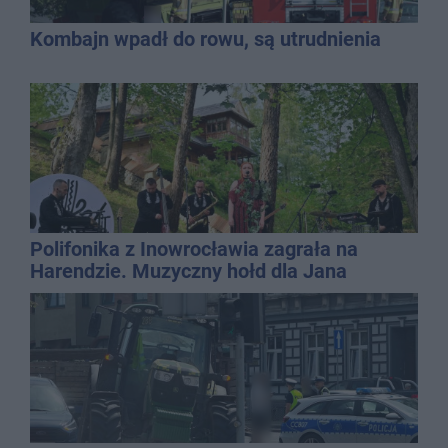
Kombajn wpadł do rowu, są utrudnienia
Polifonika z Inowrocławia zagrała na
Harendzie. Muzyczny hołd dla Jana
Kasprowicza