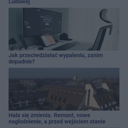
Ludowej
Jak przeciwdziałać wypaleniu, zanim
dopadnie?
Hala się zmienia. Remont, nowe
nagłośnienie, a przed wejściem stanie
QEMETICA ARENA