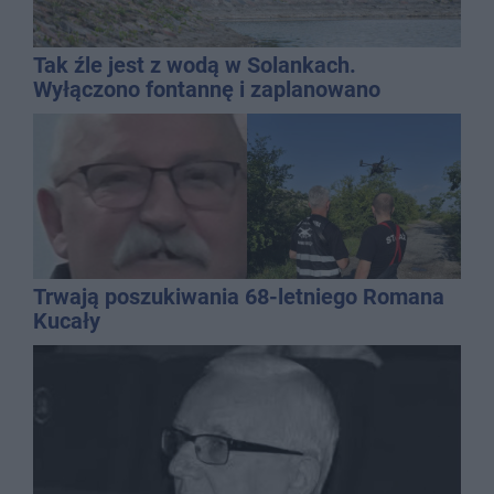
Tak źle jest z wodą w Solankach.
Wyłączono fontannę i zaplanowano
dolewkę
Trwają poszukiwania 68-letniego Romana
Kucały