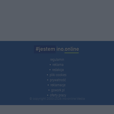
regulamin
reklama
redakcja
pliki cookies
prywatność
reklamacje
gowork.pl
oferty pracy
© copyright 2000-2026 Ino-online Media