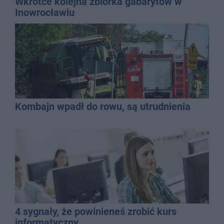
Wkrótce kolejna zbiórka gabarytów w
Inowrocławiu
Kombajn wpadł do rowu, są utrudnienia
4 sygnały, że powinieneś zrobić kurs
informatyczny