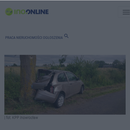
men
search
PRACA
NIERUCHOMOŚCI
OGŁOSZENIA
| fot. KPP Inowrocław