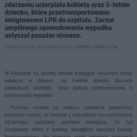
zdarzeniu ucierpiała kobieta oraz 5-letnie
dziecko, które przetransportowano
śmigłowcem LPR do szpitala. Zarzut
umyślnego spowodowania wypadku
usłyszał pasażer nissana.
KRUSZWICA.ONLINE
|
25 CZERWCA 2024 11:21
|
WYPADKI I ZDARZENIA
|
W Racicach na prostej drodze kierująca nissanem micra
uderzyła w drzewo. Jej 5-letnie dziecko doznało
poważnych obrażeń. Teraz policja poinformowała o
przyczynach wypadku.
-
Podczas ustaleń na miejscu zdarzenia kruszwiccy
policjanci ustalili, że związek z wypadkiem ma zachowanie
42-letniego pasażera, partnera kierującej. On był
inicjatorem kłótni z kobietą. Następnie naruszył zasady
bezpieczeństwa, bo podczas jazdy umyślnie zaciągnął