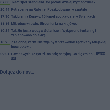
07:00
Test: Opel Grandland. Co potrafi dzisiejszy flagowiec?
20:44
Potrącenie na Rąbinie. Poszkodowany w szpitalu
17:36
Tak brzmią Kujawy. 15 kapel spotkało się w Solankach
11:16
Mikrobus w rowie. Utrudnienia na krajówce
10:34
Tak źle jest z wodą w Solankach. Wyłączono fontannę i
zaplanowano dolewkę
10:25
Z żałobnej karty. Nie żyje były przewodniczący Rady Miejskiej
Inowrocławia
09:01
Powiat wyda 75 tys. zł. na salę sesyjną. Co się zmieni?
TYLKO U
NAS
Dołącz do nas…