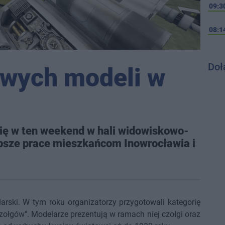
09:3
08:1
Doł
owych modeli w
ię w ten weekend w hali widowiskowo-
epsze prace mieszkańcom Inowrocławia i
arski. W tym roku organizatorzy przygotowali kategorię
czołgów". Modelarze prezentują w ramach niej czołgi oraz