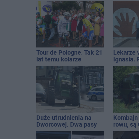
Kucały
Interwen
Tour de Pologne. Tak 21
Lekarze 
lat temu kolarze
Ignasia.
startowali z
przekazal
Inowrocławia
Duże utrudnienia na
Kombajn 
Dworcowej. Dwa pasy
rowu, są 
blokowała przyczepa od
ciągnika