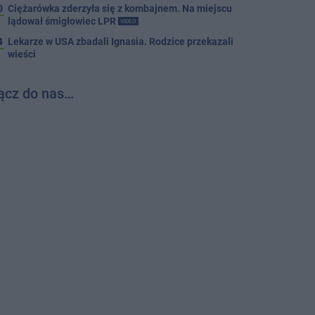
0
Ciężarówka zderzyła się z kombajnem. Na miejscu
lądował śmigłowiec LPR
VIDEO
4
Lekarze w USA zbadali Ignasia. Rodzice przekazali
wieści
ącz do nas…