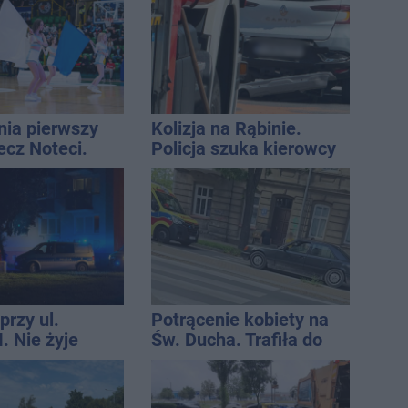
nia pierwszy
Kolizja na Rąbinie.
ecz Noteci.
Policja szuka kierowcy
ły terminarz
Golfa
przy ul.
Potrącenie kobiety na
. Nie żyje
Św. Ducha. Trafiła do
tóra wypadła z
szpitala
o piętra