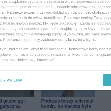
przez urządzenie czy dane przeglądania w celu zapewniania sperson
ych treści, pomiar reklam i treści, badanie odbiorców oraz ulepszan
fani Partnerzy możemy używać dokładnych danych geolokalizacyjn
tykę urządzenia do celów identyfikacji. Ponieważ cenimy Twoją pry
z tych technologii poprzez kliknięcie „Akceptuję”. Zgoda jest dobro
ikając przycisk ustawień prywatności znajdujący się w lewym dolny
etwarzania danych nie wymagają zgody użytkownika, ale masz prawo 
. Preferencje będą miały zastosowania tylko na tej witrynie.
szymi informacjami, abyś mógł świadomie i komfortowo korzystać z
gółowe informacje dotyczące przetwarzania Twoich danych znajdzi
s
oraz po kliknięciu w „Ustawienia”.
USTAWIENIA
i gazociąg i
Podczas burzy ucierpiał
rgetyczną.
komin. Konieczna była