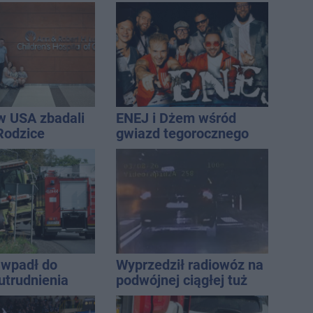
iowały służby
interwencja strażaków
w USA zbadali
ENEJ i Dżem wśród
 Rodzice
gwiazd tegorocznego
i wieści
święta miasta
wpadł do
Wyprzedził radiowóz na
utrudnienia
podwójnej ciągłej tuż
przed pasami