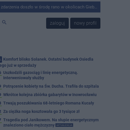
środę rano w okolicach Giebni koło Janikowa. Wówczas na słupie energetycznym odnaleziono ciało mężczyzny.
search
zaloguj
nowy profil
Komfort blisko Solanek. Ostatni budynek Osiedla
.
ego już w sprzedaży
6
Uszkodzili gazociąg i linię energetyczną.
Interweniowały służby
9
Potrącenie kobiety na Św. Ducha. Trafiła do szpitala
9
Wkrótce kolejna zbiórka gabarytów w Inowrocławiu
8
Trwają poszukiwania 68-letniego Romana Kucały
2
Za ciężka noga kosztowała go 3 tysiące zł
7
Tragedia pod Janikowem. Na słupie energetycznym
znaleziono ciało mężczyzny
AKTUALIZACJA