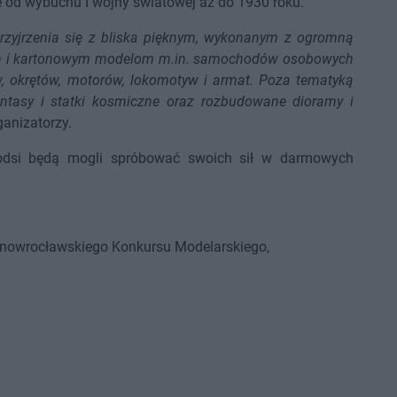
 od wybuchu I wojny światowej aż do 1930 roku.
rzyjrzenia się z bliska pięknym, wykonanym z ogromną
wym i kartonowym modelom m.in. samochodów osobowych
, okrętów, motorów, lokomotyw i armat. Poza tematyką
antasy i statki kosmiczne oraz rozbudowane dioramy i
ganizatorzy.
łodsi będą mogli spróbować swoich sił w darmowych
. Inowrocławskiego Konkursu Modelarskiego,