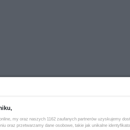
j nas w Google News
niku,
o.online, my oraz naszych 1162 zaufanych partnerów uzyskujemy dos
niu oraz przetwarzamy dane osobowe, takie jak unikalne identyfikat