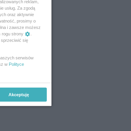
alizowanych reklam,
ie usług. Za zgodą
ych oraz aktywnie
watność, prosimy o
wolna i zawsze możesz
m rogu strony
.
sprzeciwić się
 naszych serwisów
esz w
Polityce
Akceptuję