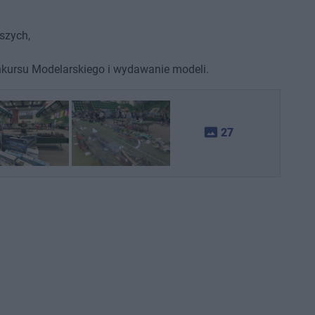
szych,
nkursu Modelarskiego i wydawanie modeli.
photo_size_select_actual
27