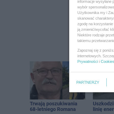
informacje wysyłane 
wybór spersonalizowan
Użytkownika my i Zau
skanować charakterys
zgodę na korzystanie 
ją zmienić/wycofać kl
Niektóre rodzaje prz
takiemu przetwarzaniu
Zapoznaj się z poniż
internetowych. Szcze
Prywatności
i
Cookie
PARTNERZY
Trwają poszukiwania
Uszkodzil
68-letniego Romana
linię ene