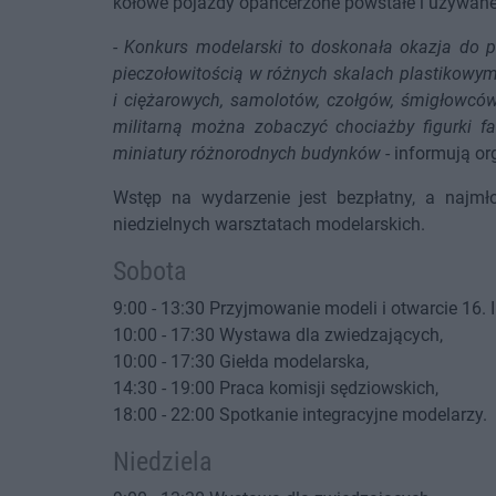
kołowe pojazdy opancerzone powstałe i używane
-
Konkurs modelarski to doskonała okazja do p
pieczołowitością w różnych skalach plastiko
i ciężarowych, samolotów, czołgów, śmigłowców
militarną można zobaczyć chociażby figurki f
miniatury różnorodnych budynków
- informują or
Wstęp na wydarzenie jest bezpłatny, a najm
niedzielnych warsztatach modelarskich.
Sobota
9:00 - 13:30 Przyjmowanie modeli i otwarcie 16
10:00 - 17:30 Wystawa dla zwiedzających,
10:00 - 17:30 Giełda modelarska,
14:30 - 19:00 Praca komisji sędziowskich,
18:00 - 22:00 Spotkanie integracyjne modelarzy.
Niedziela