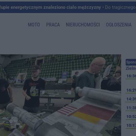
łupie energetycznym znaleziono ciało mężczyzny
• Do tragicznego zdarzenia doszło w 
MOTO
PRACA
NIERUCHOMOŚCI
OGŁOSZENIA
Spons
Zieln
16:3
16:2
14:3
11:3
10:5
10:1