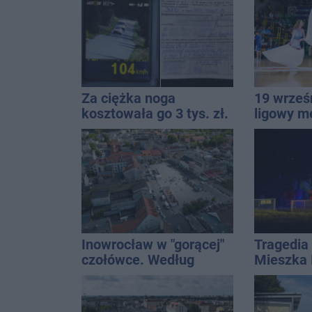
Za ciężka noga
19 wrześ
kosztowała go 3 tys. zł.
ligowy m
Do tego 13 punktów
Znamy ca
Inowrocław w "gorącej"
Tragedia 
czołówce. Według
Mieszka I
analizy Onetu nasze
osoba, k
miasto jest jednym z
czwarteg
najbardziej narażonych