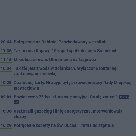
20:44
Potrącenie na Rąbinie. Poszkodowany w szpitalu
17:36
Tak brzmią Kujawy. 15 kapel spotkało się w Solankach
11:16
Mikrobus w rowie. Utrudnienia na krajówce
10:34
Tak źle jest z wodą w Solankach. Wyłączono fontannę i
zaplanowano dolewkę
10:25
Z żałobnej karty. Nie żyje były przewodniczący Rady Miejskiej
Inowrocławia
09:01
Powiat wyda 75 tys. zł. na salę sesyjną. Co się zmieni?
TYLKO U
NAS
16:36
Uszkodzili gazociąg i linię energetyczną. Interweniowały
służby
16:29
Potrącenie kobiety na Św. Ducha. Trafiła do szpitala