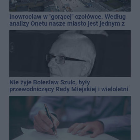
Inowrocław w "gorącej" czołówce. Według
analizy Onetu nasze miasto jest jednym z
najbardziej narażonych na upały
Nie żyje Bolesław Szulc, były
przewodniczący Rady Miejskiej i wieloletni
dyrektor SP 14