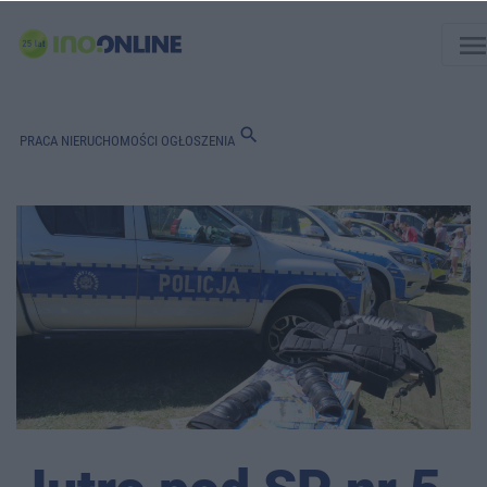
men
search
PRACA
NIERUCHOMOŚCI
OGŁOSZENIA