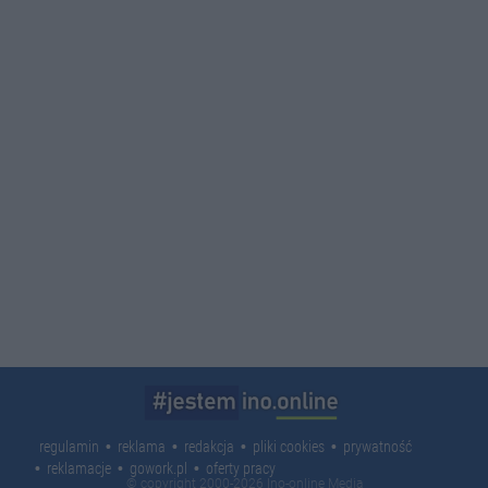
regulamin
reklama
redakcja
pliki cookies
prywatność
reklamacje
gowork.pl
oferty pracy
© copyright 2000-2026 Ino-online Media