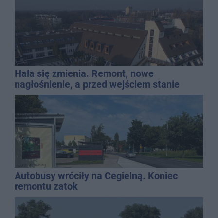
Hala się zmienia. Remont, nowe
nagłośnienie, a przed wejściem stanie
QEMETICA ARENA
Autobusy wróciły na Cegielną. Koniec
remontu zatok