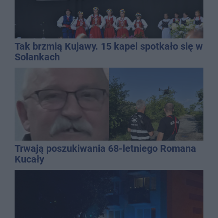
Tak brzmią Kujawy. 15 kapel spotkało się w
Solankach
Trwają poszukiwania 68-letniego Romana
Kucały