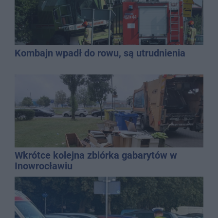
Kombajn wpadł do rowu, są utrudnienia
Wkrótce kolejna zbiórka gabarytów w
Inowrocławiu