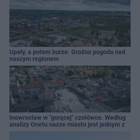
Upały, a potem burze. Groźna pogoda nad
naszym regionem
Inowrocław w "gorącej" czołówce. Według
analizy Onetu nasze miasto jest jednym z
najbardziej narażonych na upały