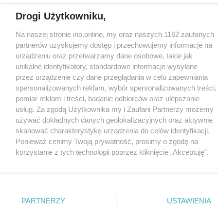
Drogi Użytkowniku,
Na naszej stronie ino.online, my oraz naszych 1162 zaufanych
partnerów uzyskujemy dostęp i przechowujemy informacje na
urządzeniu oraz przetwarzamy dane osobowe, takie jak
unikalne identyfikatory, standardowe informacje wysyłane
przez urządzenie czy dane przeglądania w celu zapewniania
spersonalizowanych reklam, wybór spersonalizowanych treści,
pomiar reklam i treści, badanie odbiorców oraz ulepszanie
usług. Za zgodą Użytkownika my i Zaufani Partnerzy możemy
używać dokładnych danych geolokalizacyjnych oraz aktywnie
skanować charakterystykę urządzenia do celów identyfikacji.
Ponieważ cenimy Twoją prywatność, prosimy o zgodę na
korzystanie z tych technologii poprzez kliknięcie „Akceptuję”.
Zgoda jest dobrowolna i zawsze możesz ją zmienić/wycofać
klikając przycisk ustawień prywatności znajdujący się w lewym
dolnym rogu strony
. Niektóre rodzaje przetwarzania danych
nie wymagają zgody użytkownika, ale masz prawo sprzeciwić
PARTNERZY
USTAWIENIA
się takiemu przetwarzaniu. Preferencje będą miały
zastosowania tylko na tej witrynie.