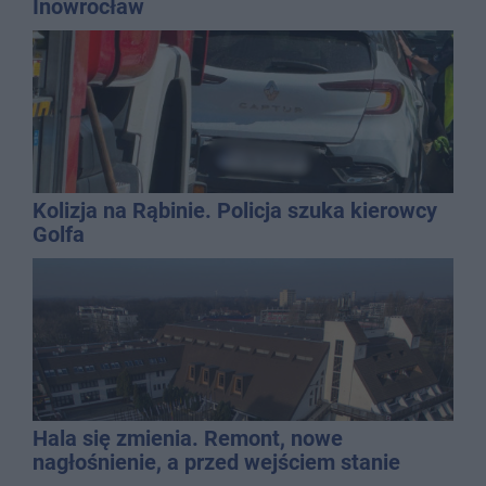
Inowrocław
Kolizja na Rąbinie. Policja szuka kierowcy
Golfa
Hala się zmienia. Remont, nowe
nagłośnienie, a przed wejściem stanie
QEMETICA ARENA