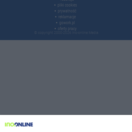
pliki cookies
prywatność
reklamacje
gowork.pl
oferty pracy
© copyright 2000-2026 Ino-online Media