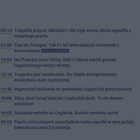
22:14
Tragedia przy ul. Mieszka I. Nie żyje osoba, która wypadła z
czwartego piętra
21:22
Tour de Pologne. Tak 21 lat temu kolarze startowali z
Inowrocławia
PROSTO Z ARCHIWUM
12:53
Dni Pakości coraz bliżej. ENEJ i Dżem wśród gwiazd
tegorocznego święta miasta
12:14
Tragedia pod Janikowem. Na słupie energetycznym
znaleziono ciało mężczyzny
11:43
Wyprzedził radiowóz na podwójnej ciągłej tuż przed pasami
10:08
Silny wiatr łamał drzewa i uszkodził dach. To nie koniec
ostrzeżeń
10:03
Autobusy wróciły na Cegielną. Koniec remontu zatok
09:54
Pięciu nietrzeźwych uczestników ruchu wpadło w ręce policji.
Rekordzista miał 2,6 promila