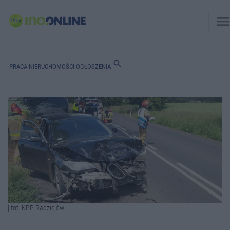
men
search
PRACA
NIERUCHOMOŚCI
OGŁOSZENIA
| fot. KPP Radziejów