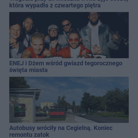
która wypadła z czwartego piętra
ENEJ i Dżem wśród gwiazd tegorocznego
święta miasta
Autobusy wróciły na Cegielną. Koniec
remontu zatok