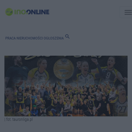
men
search
PRACA
NIERUCHOMOŚCI
OGŁOSZENIA
| fot. tauronliga.pl