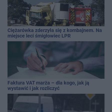
Ciężarówka zderzyła się z kombajnem. Na
miejsce leci śmigłowiec LPR
Faktura VAT marża – dla kogo, jak ją
wystawić i jak rozliczyć