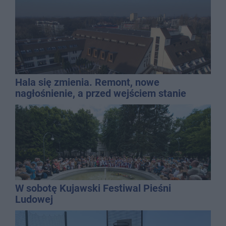
Hala się zmienia. Remont, nowe
nagłośnienie, a przed wejściem stanie
QEMETICA ARENA
W sobotę Kujawski Festiwal Pieśni
Ludowej