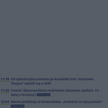
11:39
Od cyberbezpieczeństwa po karabinki Grot. Uczniowie
"Kaspra" szkolili się w WAT
11:25
Powiat: Wyczerpaliśmy możliwości ratowania szpitala. Co
dalej z lecznicą?
TYLKO U NAS
10:04
Nocna prohibicja w Inowrocławiu. Jesteście za czy przeciw?
TYLKO U NAS