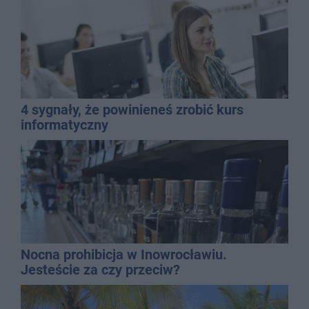
4 sygnały, że powinieneś zrobić kurs
informatyczny
Nocna prohibicja w Inowrocławiu.
Jesteście za czy przeciw?