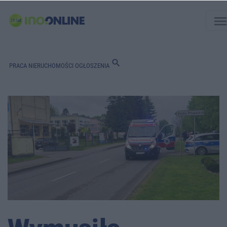
men
search
PRACA
NIERUCHOMOŚCI
OGŁOSZENIA