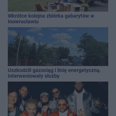
Wkrótce kolejna zbiórka gabarytów w
Inowrocławiu
Uszkodzili gazociąg i linię energetyczną.
Interweniowały służby