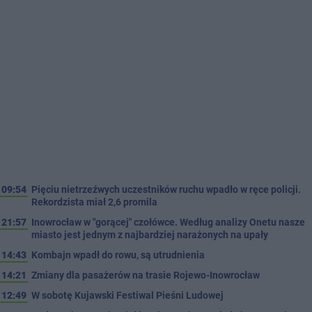
09:54
Pięciu nietrzeźwych uczestników ruchu wpadło w ręce policji.
Rekordzista miał 2,6 promila
21:57
Inowrocław w "gorącej" czołówce. Według analizy Onetu nasze
miasto jest jednym z najbardziej narażonych na upały
14:43
Kombajn wpadł do rowu, są utrudnienia
14:21
Zmiany dla pasażerów na trasie Rojewo-Inowrocław
12:49
W sobotę Kujawski Festiwal Pieśni Ludowej