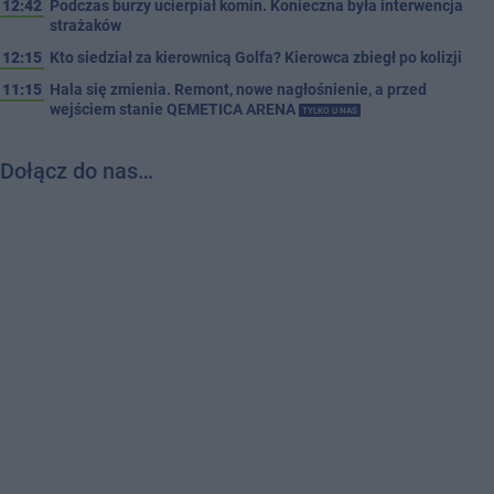
12:42
Podczas burzy ucierpiał komin. Konieczna była interwencja
strażaków
12:15
Kto siedział za kierownicą Golfa? Kierowca zbiegł po kolizji
11:15
Hala się zmienia. Remont, nowe nagłośnienie, a przed
wejściem stanie QEMETICA ARENA
TYLKO U NAS
Dołącz do nas…