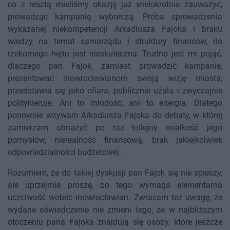
co z resztą mieliśmy okazję już wielokrotnie zauważyć,
prowadząc kampanię wyborczą. Próba sprowadzenia
wykazanej niekompetencji Arkadiusza Fajoka i braku
wiedzy na temat samorządu i struktury finansów, do
rzekomego hejtu jest nieskuteczna. Trudno jest mi pojąć,
dlaczego pan Fajok, zamiast prowadzić kampanię,
prezentować inowrocławianom swoją wizję miasta,
przedstawia się jako ofiara, publicznie użala i zwyczajnie
politykieruje. Ani to młodość, ani to energia. Dlatego
ponownie wzywam Arkadiusza Fajoka do debaty, w której
zamierzam obnażyć po raz kolejny miałkość jego
pomysłów, nierealność finansową, brak jakiejkolwiek
odpowiedzialności budżetowej.
Rozumiem, że do takiej dyskusji pan Fajok się nie spieszy,
ale uprzejmie proszę, bo tego wymaga elementarna
uczciwość wobec inowrocławian. Zwracam też uwagę, że
wydane oświadczenie nie zmieni tego, że w najbliższym
otoczeniu pana Fajoka znajdują się osoby, które jeszcze