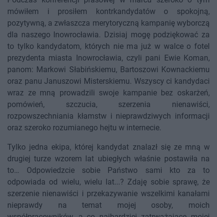
mówiłem i prosiłem kontrkandydatów o spokojną,
pozytywną, a zwłaszcza merytoryczną kampanię wyborczą
dla naszego Inowrocławia. Dzisiaj mogę podziękować za
to tylko kandydatom, których nie ma już w walce o fotel
prezydenta miasta Inowrocławia, czyli pani Ewie Koman,
panom: Markowi Słabińskiemu, Bartoszowi Kownackiemu
oraz panu Januszowi Misterskiemu. Wszyscy ci kandydaci
wraz ze mną prowadzili swoje kampanie bez oskarżeń,
pomówień, szczucia, szerzenia nienawiści,
rozpowszechniania kłamstw i nieprawdziwych informacji
oraz szeroko rozumianego hejtu w internecie.
Tylko jedna ekipa, której kandydat znalazł się ze mną w
drugiej turze wzorem lat ubiegłych właśnie postawiła na
to… Odpowiedzcie sobie Państwo sami kto za to
odpowiada od wielu, wielu lat...? Zdaję sobie sprawę, że
szerzenie nienawiści i przekazywanie wszelkimi kanałami
nieprawdy na temat mojej osoby, moich
współpracowników, a co najbardziej zatrważające mojej