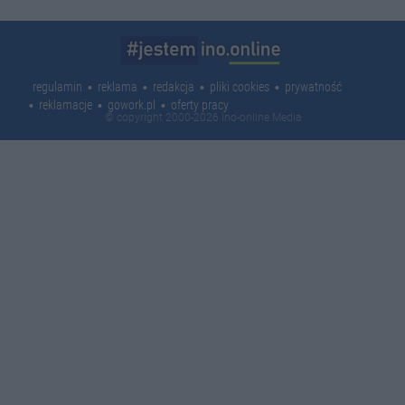
regulamin
reklama
redakcja
pliki cookies
prywatność
reklamacje
gowork.pl
oferty pracy
© copyright 2000-2026 Ino-online Media