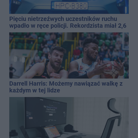
Pięciu nietrzeźwych uczestników ruchu
wpadło w ręce policji. Rekordzista miał 2,6
promila
Darrell Harris: Możemy nawiązać walkę z
każdym w tej lidze