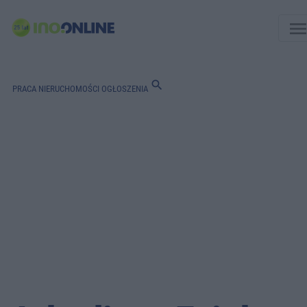
men
search
PRACA
NIERUCHOMOŚCI
OGŁOSZENIA