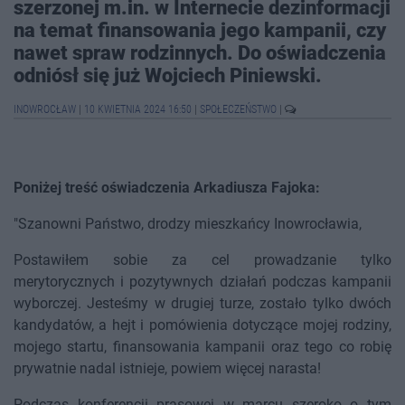
szerzonej m.in. w Internecie dezinformacji
na temat finansowania jego kampanii, czy
nawet spraw rodzinnych. Do oświadczenia
odniósł się już Wojciech Piniewski.
INOWROCŁAW
|
10 KWIETNIA 2024 16:50
|
SPOŁECZEŃSTWO
|
Poniżej treść oświadczenia Arkadiusza Fajoka:
"Szanowni Państwo, drodzy mieszkańcy Inowrocławia,
Postawiłem sobie za cel prowadzanie tylko
merytorycznych i pozytywnych działań podczas kampanii
wyborczej. Jesteśmy w drugiej turze, zostało tylko dwóch
kandydatów, a hejt i pomówienia dotyczące mojej rodziny,
mojego startu, finansowania kampanii oraz tego co robię
prywatnie nadal istnieje, powiem więcej narasta!
Podczas konferencji prasowej w marcu szeroko o tym