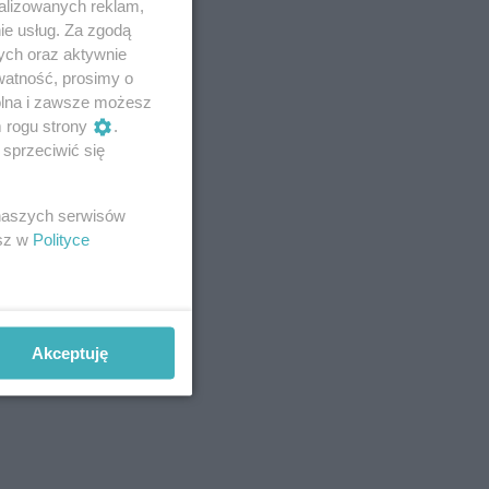
alizowanych reklam,
ie usług. Za zgodą
ych oraz aktywnie
watność, prosimy o
wolna i zawsze możesz
m rogu strony
.
sprzeciwić się
 naszych serwisów
esz w
Polityce
Akceptuję