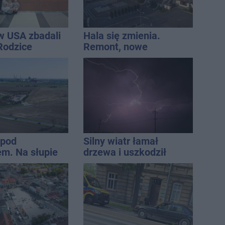
w USA zbadali
Hala się zmienia.
 Rodzice
Remont, nowe
i wieści
nagłośnienie, a przed
wejściem stanie
QEMETICA ARENA
 pod
Silny wiatr łamał
m. Na słupie
drzewa i uszkodził
ycznym
dach. To nie koniec
o ciało
ostrzeżeń
ny