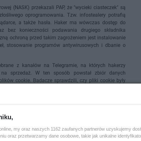
owej (NASK) przekazali PAP, że "wycieki ciasteczek" są
złośliwego oprogramowania. Tzw. infostealery potrafią
glądarce, a także hasła. Haker ma wówczas dostęp do
z bez konieczności podawania drugiego składnika
eczną ochroną przed takim zagrożeniem jest instalowanie
eł, stosowanie programów antywirusowych i dbanie o
brane z kanałów na Telegramie, na których hakerzy
ją na sprzedaż. W ten sposób powstał zbiór danych
lików cookie. Badacze sprawdzili, czy pliki cookie były
ostało użyte do kradzieży plików cookie, z jakiego kraju
tworzyła plik cookie, systemu operacyjnego użytkownika i
kowników. (PAP)
niku,
o.online, my oraz naszych 1162 zaufanych partnerów uzyskujemy dos
niu oraz przetwarzamy dane osobowe, takie jak unikalne identyfikat