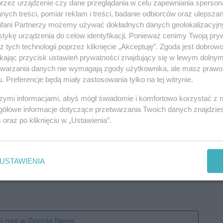
przez urządzenie czy dane przeglądania w celu zapewniania sperson
ych treści, pomiar reklam i treści, badanie odbiorców oraz ulepszan
fani Partnerzy możemy używać dokładnych danych geolokalizacyjn
tykę urządzenia do celów identyfikacji. Ponieważ cenimy Twoją pry
z tych technologii poprzez kliknięcie „Akceptuję”. Zgoda jest dobro
ikając przycisk ustawień prywatności znajdujący się w lewym dolny
etwarzania danych nie wymagają zgody użytkownika, ale masz prawo 
. Preferencje będą miały zastosowania tylko na tej witrynie.
szymi informacjami, abyś mógł świadomie i komfortowo korzystać z
gółowe informacje dotyczące przetwarzania Twoich danych znajdzi
s
oraz po kliknięciu w „Ustawienia”.
USTAWIENIA
j nas w Google News