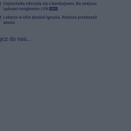
0
Ciężarówka zderzyła się z kombajnem. Na miejscu
lądował śmigłowiec LPR
VIDEO
4
Lekarze w USA zbadali Ignasia. Rodzice przekazali
wieści
ącz do nas…