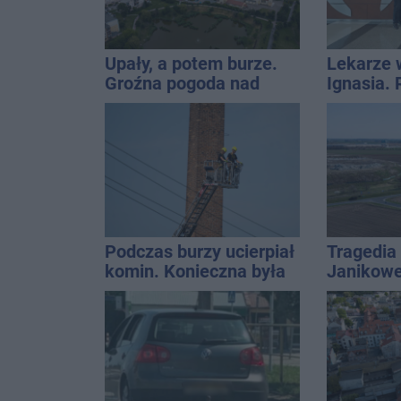
Upały, a potem burze.
Lekarze 
Groźna pogoda nad
Ignasia.
naszym regionem
przekazal
Podczas burzy ucierpiał
Tragedia
komin. Konieczna była
Janikowe
interwencja strażaków
energet
znalezion
mężczyz