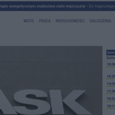
łupie energetycznym znaleziono ciało mężczyzny
• Do tragicznego zdarzenia doszło w 
MOTO
PRACA
NIERUCHOMOŚCI
OGŁOSZENIA
Spons
Zieln
16:3
16:2
14:3
11:3
10:5
10:1