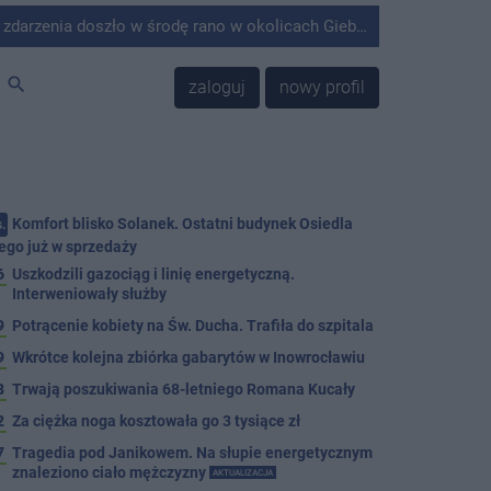
środę rano w okolicach Giebni koło Janikowa. Wówczas na słupie energetycznym odnaleziono ciało mężczyzny.
search
zaloguj
nowy profil
Komfort blisko Solanek. Ostatni budynek Osiedla
.
ego już w sprzedaży
6
Uszkodzili gazociąg i linię energetyczną.
Interweniowały służby
9
Potrącenie kobiety na Św. Ducha. Trafiła do szpitala
9
Wkrótce kolejna zbiórka gabarytów w Inowrocławiu
8
Trwają poszukiwania 68-letniego Romana Kucały
2
Za ciężka noga kosztowała go 3 tysiące zł
7
Tragedia pod Janikowem. Na słupie energetycznym
znaleziono ciało mężczyzny
AKTUALIZACJA