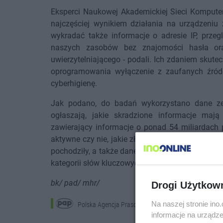
Eksperci Naukowej Akademickiej Sieci Komputer
najczęściej wynikiem działania na urządzeniu 
wykradać także informacje o adresie IP, prze
naszych zasobów bez znajomości hasła ora
uwierzytelniającego - podali. Ich zdaniem skut
oprogramowania wyłączenie z zaufanych źród
cyberhigienę.
Jak podano, do badań wykorzystano dane ze
ogłaszają, jakie skradzione informacje ma
zawierający informacje o ponad 54 miliardach p
aktywne czy nie, jakie złośliwe oprogramowanie z
pochodziły, a także dane na temat firmy, która u
kategorii słów kluczowych przypisanych do użyt
bk/ pad/ mhr/
Drogi Użytkow
Na naszej stronie in
Polska Agencja Prasowa
informacje na urządze