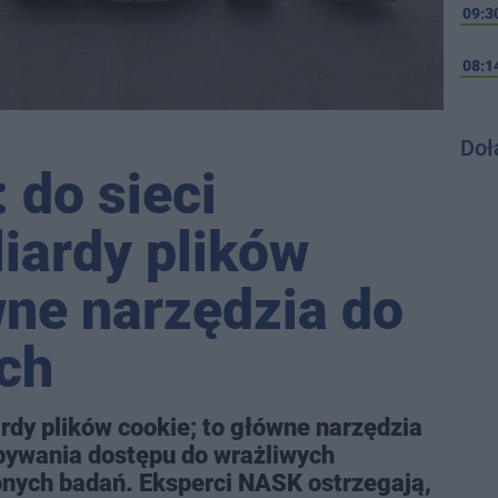
09:3
08:1
Doł
 do sieci
liardy plików
wne narzędzia do
ch
ardy plików cookie; to główne narzędzia
bywania dostępu do wrażliwych
nych badań. Eksperci NASK ostrzegają,