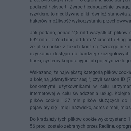
podkreślił ekspert. Zwrócił jednocześnie uwagę
ryzykiem, to nieaktywne pliki również stanowią 
hakerów możliwość wykorzystania przechowywany
Jak podano, ponad 2,5 mld wszystkich plików c
692 mln - z YouTube; od firm Microsoft i Bing
że pliki cookie z takich kont są "szczególnie
uzyskania dostępu do bardziej szczegółowych
hasła, systemy korporacyjne lub pojedyncze log
Wskazano, że największą kategorią plików cookies
a kolejną „identyfikator sesji”, czyli session ID
konkretnymi użytkownikami w celu utrzymani
internetowej w celu świadczenia usług. Kolejne
plików cookie i 37 mln plików służących do 
pojawiały się" imię i nazwisko, adres e-mail, miast
Do kradzieży tych plików cookie wykorzystano 
56 proc. zostało zebranych przez Redline, oprog