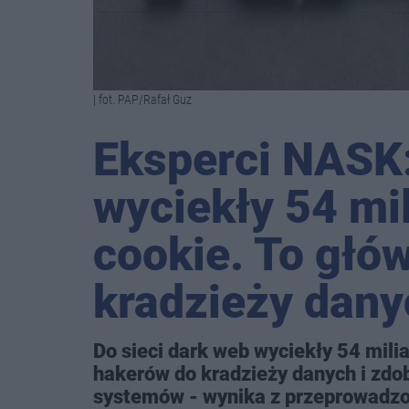
| fot. PAP/Rafał Guz
Eksperci NASK:
wyciekły 54 mi
cookie. To głó
kradzieży dany
Do sieci dark web wyciekły 54 mili
hakerów do kradzieży danych i zdo
systemów - wynika z przeprowadzo