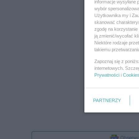
informacje wysyłane 
wybór spersonalizowan
Użytkownika my i Zau
skanować charakterys
zgodę na korzystanie 
ją zmienić/wycofać kl
Niektóre rodzaje prz
takiemu przetwarzaniu
Zapoznaj się z poniż
internetowych. Szcze
Prywatności
i
Cookie
PARTNERZY
Obserwu