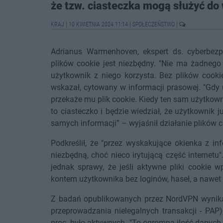
że tzw. ciasteczka mogą służyć do
KRAJ
|
10 KWIETNIA 2024 11:14
|
SPOŁECZEŃSTWO
|
Adrianus Warmenhoven, ekspert ds. cyberbez
plików cookie jest niezbędny. "Nie ma żadnego
użytkownik z niego korzysta. Bez plików cooki
wskazał, cytowany w informacji prasowej. "Gdy 
przekaże mu plik cookie. Kiedy ten sam użytkown
to ciasteczko i będzie wiedział, że użytkownik 
samych informacji” – wyjaśnił działanie plików c
Podkreślił, że "przez wyskakujące okienka z i
niezbędną, choć nieco irytującą część internetu
jednak sprawy, że jeśli aktywne pliki cookie 
kontem użytkownika bez loginów, haseł, a nawet
Z badań opublikowanych przez NordVPN wynika,
przeprowadzania nielegalnych transakcji - PAP
proc. było aktywnych. "To ogromna ilość danych