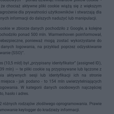
, że chociaż aktywne pliki cookie wiążą się z większym
zagrożenie dla prywatności użytkowników i stwarzają dla
ch informacji do dalszych nadużyć lub manipulacji.
ookie w zbiorze danych pochodziło z Google, a kolejne
 pochodziło ponad 500 mln. Warmenhoven poinformował,
 niebezpieczne, ponieważ mogą zostać wykorzystane do
 danych logowania, na przykład poprzez odzyskiwanie
owanie (SSO)”.
 (10,5 mld) był „przypisany identyfikator” (assigned ID),
 (739 mln) — te pliki cookie są przypisywane lub łączone z
a aktywnych sesji lub identyfikacji ich na stronie
 miejsca - jak podano - to 154 mln uwierzytelniających
logowania. W kategorii danych osobowych najczęściej
o, hasło i adres.
12 różnych rodzajów złośliwego oprogramowania. Prawie
ramowanie keylogger do kradzieży informacji.