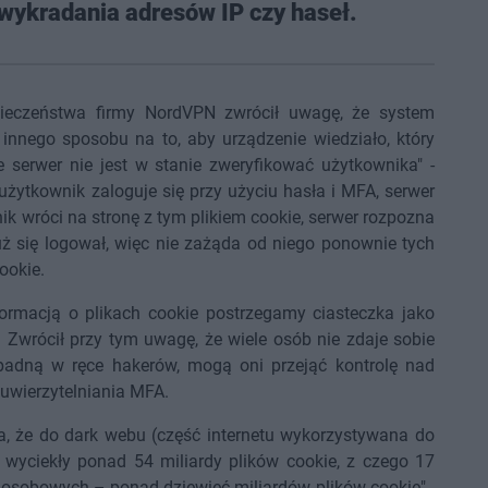
 wykradania adresów IP czy haseł.
pieczeństwa firmy NordVPN zwrócił uwagę, że system
 innego sposobu na to, aby urządzenie wiedziało, który
e serwer nie jest w stanie zweryfikować użytkownika" -
użytkownik zaloguje się przy użyciu hasła i MFA, serwer
ik wróci na stronę z tym plikiem cookie, serwer rozpozna
już się logował, więc nie zażąda od niego ponownie tych
ookie.
nformacją o plikach cookie postrzegamy ciasteczka jako
". Zwrócił przy tym uwagę, że wiele osób nie zdaje sobie
wpadną w ręce hakerów, mogą oni przejąć kontrolę nad
 uwierzytelniania MFA.
 że do dark webu (część internetu wykorzystywana do
) wyciekły ponad 54 miliardy plików cookie, z czego 17
 osobowych – ponad dziewięć miliardów plików cookie" -