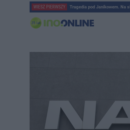
WIESZ PIERWSZY
Tragedia pod Janikowem. Na s