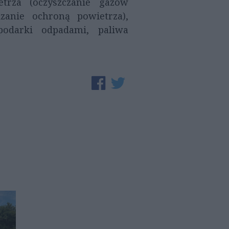
trza (oczyszczanie gazów
dzanie ochroną powietrza),
podarki odpadami, paliwa