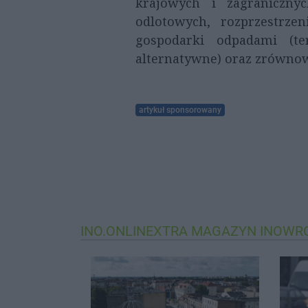
krajowych i zagraniczny
odlotowych, rozprzestrzen
gospodarki odpadami (te
alternatywne) oraz zrówno
artykuł sponsorowany
INO.ONLINEXTRA
MAGAZYN INOWR