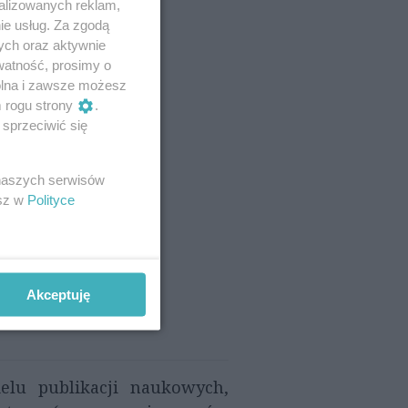
alizowanych reklam,
ie usług. Za zgodą
ych oraz aktywnie
watność, prosimy o
wolna i zawsze możesz
m rogu strony
.
sprzeciwić się
 naszych serwisów
esz w
Polityce
Akceptuję
elu publikacji naukowych,