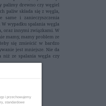
zy palimy drewno czy węgiel
ch paliw składa się z węgla,
ie same i zanieczyszczenia
ia. W wypadku spalania węgla
m, oraz innymi związkami. W
i nie mamy, mamy problem ze
 żeby się zmieścić w bardzo
wanie jest mniejsze. Nie da
a niż ze spalania węgla czy
tęp i przechowujemy
ory, standardowe