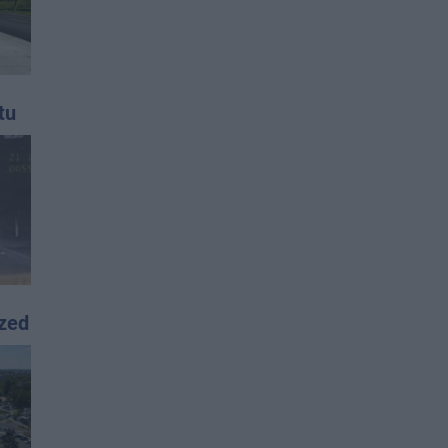
tu
rzed