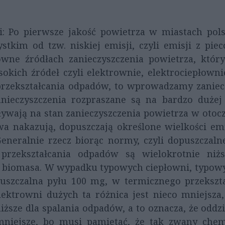
i: Po pierwsze jakość powietrza w miastach pols
stkim od tzw. niskiej emisji, czyli emisji z p
wne źródłach zanieczyszczenia powietrza, któ
ysokich źródeł czyli elektrownie, elektrociepłow
 przekształcania odpadów, to wprowadzamy zaniec
anieczyszczenia rozpraszane są na bardzo duże
ywają na stan zanieczyszczenia powietrza w otocze
wa nakazują, dopuszczają określone wielkości emi
 Generalnie rzecz biorąc normy, czyli dopuszczaln
przekształcania odpadów są wielokrotnie niżs
y biomasa. W wypadku typowych ciepłowni, typowy
szczalna pyłu 100 mg, w termicznego przekształ
trowni dużych ta różnica jest nieco mniejsza, 
iższe dla spalania odpadów, a to oznacza, że oddzi
mniejsze, bo musi pamiętać, że tak zwany chemi