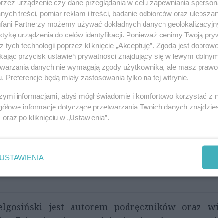
przez urządzenie czy dane przeglądania w celu zapewniania sperson
ych treści, pomiar reklam i treści, badanie odbiorców oraz ulepszan
fani Partnerzy możemy używać dokładnych danych geolokalizacyjn
tykę urządzenia do celów identyfikacji. Ponieważ cenimy Twoją pry
z tych technologii poprzez kliknięcie „Akceptuję”. Zgoda jest dobro
ikając przycisk ustawień prywatności znajdujący się w lewym dolny
etwarzania danych nie wymagają zgody użytkownika, ale masz prawo 
. Preferencje będą miały zastosowania tylko na tej witrynie.
szymi informacjami, abyś mógł świadomie i komfortowo korzystać z
gółowe informacje dotyczące przetwarzania Twoich danych znajdzi
s
oraz po kliknięciu w „Ustawienia”.
USTAWIENIA
elgosiński jest autorem podręczników oraz wi