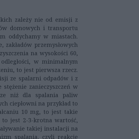
kich zależy nie od emisji z
ieców domowych i transportu
rym oddychamy w miastach.
nie, zakładów przemysłowych
zyszczenia na wysokości 60,
j odległości, w minimalnym
niu, to jest pierwsza rzecz.
sji ze spalarni odpadów i z
e stężenie zanieczyszczeń w
ze niż dla spalania paliw
ch ciepłowni na przykład to
caniu 10 mg, to jest takie
to jest 2-3-krotna wartość,
aływanie takiej instalacji na
zm spalania, czyli reakcje