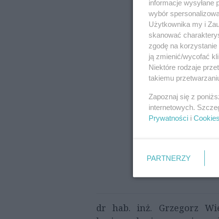
informacje wysyłane 
wybór spersonalizowan
Użytkownika my i Zau
skanować charakterys
zgodę na korzystanie 
ją zmienić/wycofać kl
Niektóre rodzaje prz
takiemu przetwarzaniu
Zapoznaj się z poniż
internetowych. Szcze
Prywatności
i
Cookie
PARTNERZY
dr hab. inż. Grzegorz Wi