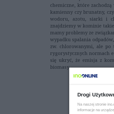
chemiczne, które zachodzą 
kamienny czy brunatny, czy 
wodoru, azotu, siarki i c
znajdziemy w kominie takie 
mamy problemy ze związkami
wypadku spalania odpadów, 
zw. chlorowanymi, ale po t
rygorystycznych normach em
się ukryć, że emisja z kom
biomasy.
Drogi Użytkow
Na naszej stronie in
informacje na urządze