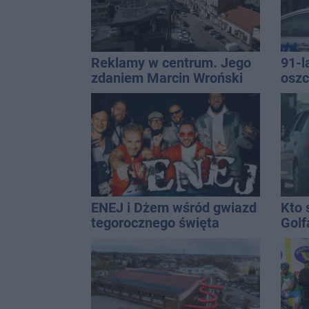
Reklamy w centrum. Jego
91-l
zdaniem Marcin Wroński
oszc
jest w błędzie [akt.]
pona
ENEJ i Dżem wśród gwiazd
Kto 
tegorocznego święta
Golf
miasta
koliz