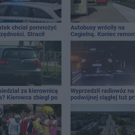
atek chciał pomnożyć
Autobusy wróciły na
zędności. Stracił
Cegielną. Koniec remon
d 10 tys. zł
zatok
siedział za kierownicą
Wyprzedził radiowóz na
a? Kierowca zbiegł po
podwójnej ciągłej tuż p
ji
pasami