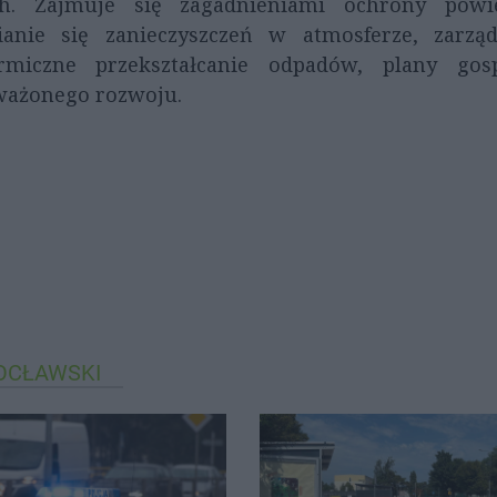
ch. Zajmuje się zagadnieniami ochrony powie
ianie się zanieczyszczeń w atmosferze, zarzą
rmiczne przekształcanie odpadów, plany gos
ważonego rozwoju.
OCŁAWSKI