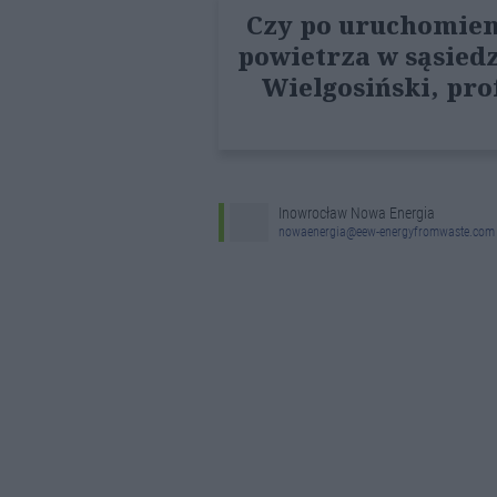
Czy po uruchomien
powietrza w sąsied
Wielgosiński, pro
Inowrocław Nowa Energia
nowaenergia@eew-energyfromwaste.com