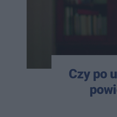
Czy po u
powi