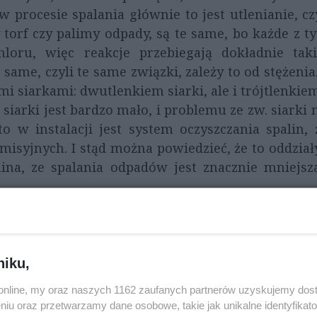
w procesie spalania głównie to jest utlenianie, c
torf czy palimy odpady, są te same, bo każde z ty
hloru, więc reakcje przebiegają dokładnie tak
same, czyli te same związki, zależy to od stężen
 siarkami: dwutlenkiem siarki, ale i trójtlenkie
siarki jest bardzo mało, i problemu ze zw. siark
o w instalacji jest system oczyszczania spalin,
isyjnych. I stąd można powiedzieć, że to oddziały
ina, ze spalania odpadów jest znacznie mniejsz
niku,
o.online, my oraz naszych 1162 zaufanych partnerów uzyskujemy dos
niu oraz przetwarzamy dane osobowe, takie jak unikalne identyfikat