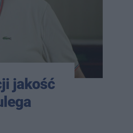
ji jakość
ulega