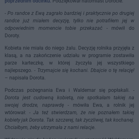
poprzednim odcinku.
Podziękował natomiast Dorocie.
-
Po randce z Ewą zagrało bardziej i praktycznie po drugiej
randce już miałem decyzję, tylko nie potrafiłem jej w
odpowiednim momencie tobie przekazać
- mówił do
Doroty.
Kobieta nie miała do niego żalu. Decyzję rolnika przyjęła z
klasą, a na zakończenie udziału w programie zostawiła
parze karteczkę, w której życzyła jej wszystkiego
najlepszego. -
Trzymajcie się kochani. Dbajcie o tę relację!
– napisała Dorota.
Podczas pożegnania Ewa i Waldemar się popłakali. -
Dorota jest cudowną kobietą, nie spotkałam takiej na
swojej drodze, naprawdę
- mówiła Ewa, a rolnik jej
wtórował: -
Ja też stwierdzam, że nie poznałem takiej
kobiety jak Dorota. Tak szczerej, tak życzliwej, tak kochanej.
Chciałbym, żeby utrzymała z nami relacje
.