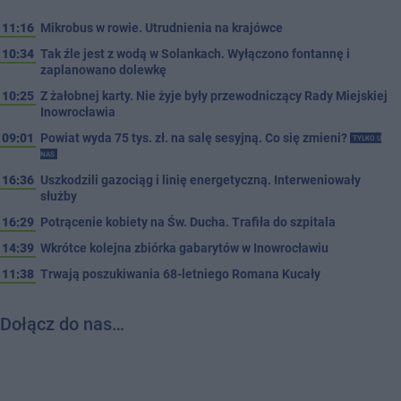
11:16
Mikrobus w rowie. Utrudnienia na krajówce
10:34
Tak źle jest z wodą w Solankach. Wyłączono fontannę i
zaplanowano dolewkę
10:25
Z żałobnej karty. Nie żyje były przewodniczący Rady Miejskiej
Inowrocławia
09:01
Powiat wyda 75 tys. zł. na salę sesyjną. Co się zmieni?
TYLKO U
NAS
16:36
Uszkodzili gazociąg i linię energetyczną. Interweniowały
służby
16:29
Potrącenie kobiety na Św. Ducha. Trafiła do szpitala
14:39
Wkrótce kolejna zbiórka gabarytów w Inowrocławiu
11:38
Trwają poszukiwania 68-letniego Romana Kucały
Dołącz do nas…