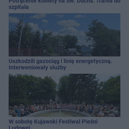
Potrącenie kobiety na Św. Ducha. Trafiła do
szpitala
Uszkodzili gazociąg i linię energetyczną.
Interweniowały służby
W sobotę Kujawski Festiwal Pieśni
Ludowej