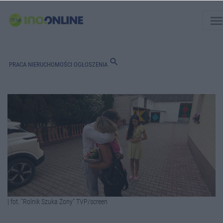
men
search
PRACA
NIERUCHOMOŚCI
OGŁOSZENIA
| fot. "Rolnik Szuka Żony" TVP/screen