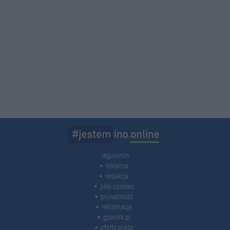
regulamin
reklama
redakcja
pliki cookies
prywatność
reklamacje
gowork.pl
oferty pracy