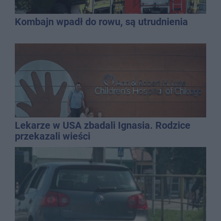
Kombajn wpadł do rowu, są utrudnienia
Lekarze w USA zbadali Ignasia. Rodzice
przekazali wieści