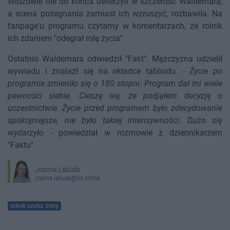
Widzowie nie do końca uwierzyli w szczerość Waldemara,
a scena pożegnania zamiast ich wzruszyć, rozbawiła. Na
fanpage'u programu czytamy w komentarzach, że rolnik
ich zdaniem "odegrał rolę życia".
Ostatnio Waldemara odwiedził "Fakt". Mężczyzna udzielił
wywiadu i znalazł się na okładce tabloidu. -
Życie po
programie zmieniło się o 180 stopni. Program dał mi wiele
pewności siebie. Cieszę się, że podjąłem decyzję o
uczestnictwie. Życie przed programem było zdecydowanie
spokojniejsze, nie było takiej intensywności. Dużo się
wydarzyło
- powiedział w rozmowie z dziennikarzem
"Faktu".
Joanna Labuda
joanna.labuda@ino.online
rolnik szuka żony