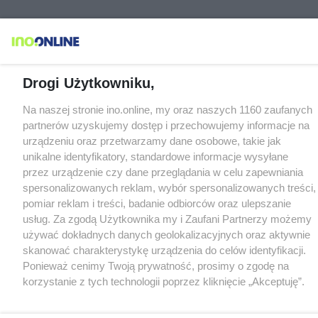
Drogi Użytkowniku,
Na naszej stronie ino.online, my oraz naszych 1160 zaufanych
partnerów uzyskujemy dostęp i przechowujemy informacje na
urządzeniu oraz przetwarzamy dane osobowe, takie jak
unikalne identyfikatory, standardowe informacje wysyłane
przez urządzenie czy dane przeglądania w celu zapewniania
spersonalizowanych reklam, wybór spersonalizowanych treści,
pomiar reklam i treści, badanie odbiorców oraz ulepszanie
usług. Za zgodą Użytkownika my i Zaufani Partnerzy możemy
używać dokładnych danych geolokalizacyjnych oraz aktywnie
skanować charakterystykę urządzenia do celów identyfikacji.
Ponieważ cenimy Twoją prywatność, prosimy o zgodę na
korzystanie z tych technologii poprzez kliknięcie „Akceptuję”.
Zgoda jest dobrowolna i zawsze możesz ją zmienić/wycofać
klikając przycisk ustawień prywatności znajdujący się w lewym