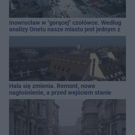
Inowrocław w "gorącej" czołówce. Według
analizy Onetu nasze miasto jest jednym z
najbardziej narażonych na upały
Hala się zmienia. Remont, nowe
nagłośnienie, a przed wejściem stanie
QEMETICA ARENA