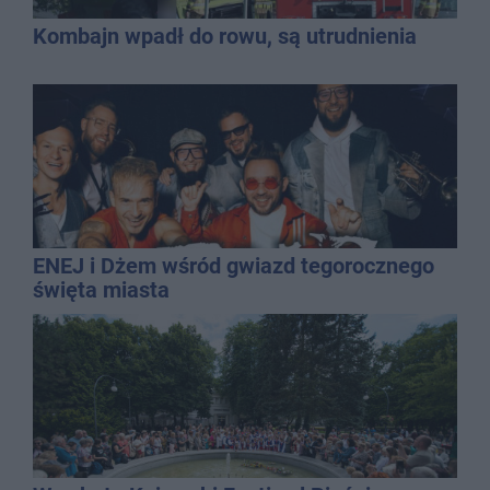
Kombajn wpadł do rowu, są utrudnienia
ENEJ i Dżem wśród gwiazd tegorocznego
święta miasta