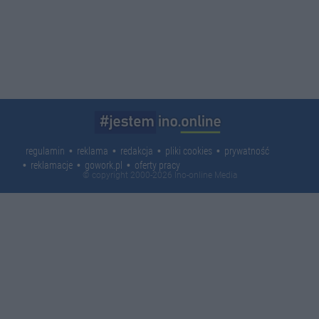
regulamin
reklama
redakcja
pliki cookies
prywatność
reklamacje
gowork.pl
oferty pracy
© copyright 2000-2026 Ino-online Media