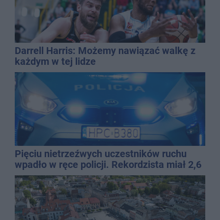
Darrell Harris: Możemy nawiązać walkę z
każdym w tej lidze
Pięciu nietrzeźwych uczestników ruchu
wpadło w ręce policji. Rekordzista miał 2,6
promila