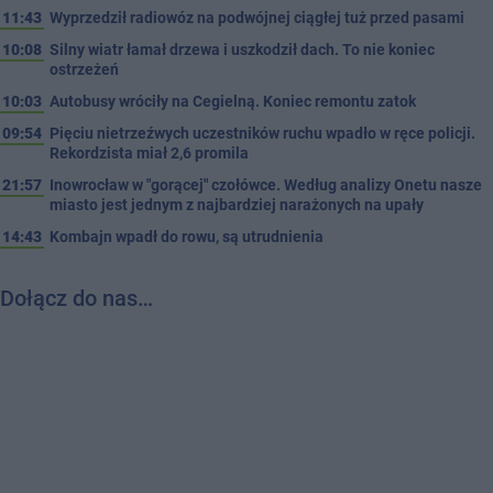
11:43
Wyprzedził radiowóz na podwójnej ciągłej tuż przed pasami
10:08
Silny wiatr łamał drzewa i uszkodził dach. To nie koniec
ostrzeżeń
10:03
Autobusy wróciły na Cegielną. Koniec remontu zatok
09:54
Pięciu nietrzeźwych uczestników ruchu wpadło w ręce policji.
Rekordzista miał 2,6 promila
21:57
Inowrocław w "gorącej" czołówce. Według analizy Onetu nasze
miasto jest jednym z najbardziej narażonych na upały
14:43
Kombajn wpadł do rowu, są utrudnienia
Dołącz do nas…