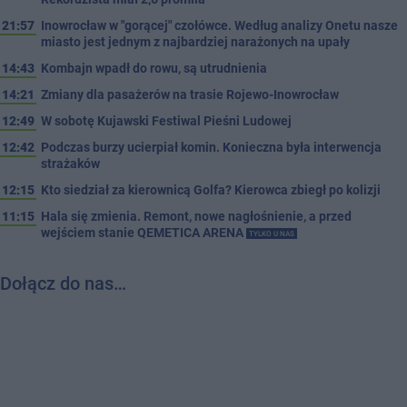
21:57
Inowrocław w "gorącej" czołówce. Według analizy Onetu nasze
miasto jest jednym z najbardziej narażonych na upały
14:43
Kombajn wpadł do rowu, są utrudnienia
14:21
Zmiany dla pasażerów na trasie Rojewo-Inowrocław
12:49
W sobotę Kujawski Festiwal Pieśni Ludowej
12:42
Podczas burzy ucierpiał komin. Konieczna była interwencja
strażaków
12:15
Kto siedział za kierownicą Golfa? Kierowca zbiegł po kolizji
11:15
Hala się zmienia. Remont, nowe nagłośnienie, a przed
wejściem stanie QEMETICA ARENA
TYLKO U NAS
Dołącz do nas…