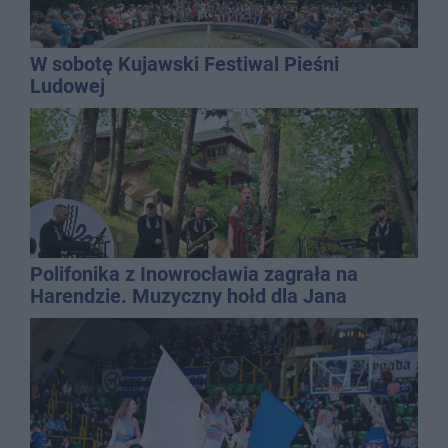
W sobotę Kujawski Festiwal Pieśni
Ludowej
Polifonika z Inowrocławia zagrała na
Harendzie. Muzyczny hołd dla Jana
Kasprowicza