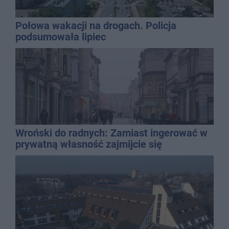
Połowa wakacji na drogach. Policja
podsumowała lipiec
Wroński do radnych: Zamiast ingerować w
prywatną własność zajmijcie się
gospodarką