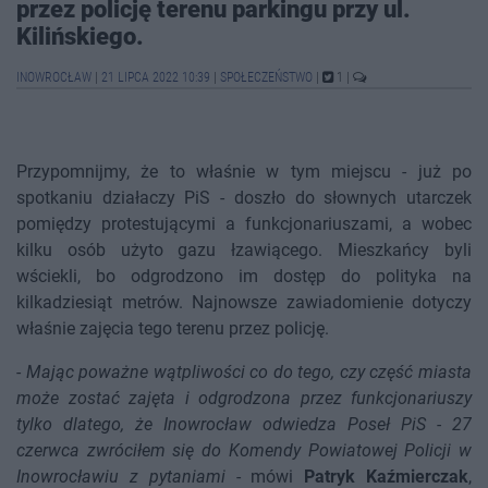
przez policję terenu parkingu przy ul.
Kilińskiego.
INOWROCŁAW
|
21 LIPCA 2022 10:39
|
SPOŁECZEŃSTWO
|
1
|
Przypomnijmy, że to właśnie w tym miejscu - już po
spotkaniu działaczy PiS - doszło do słownych utarczek
pomiędzy protestującymi a funkcjonariuszami, a wobec
kilku osób użyto gazu łzawiącego. Mieszkańcy byli
wściekli, bo odgrodzono im dostęp do polityka na
kilkadziesiąt metrów. Najnowsze zawiadomienie dotyczy
właśnie zajęcia tego terenu przez policję.
-
Mając poważne wątpliwości co do tego, czy część miasta
może zostać zajęta i odgrodzona przez funkcjonariuszy
tylko dlatego, że Inowrocław odwiedza Poseł PiS - 27
czerwca zwróciłem się do Komendy Powiatowej Policji w
Inowrocławiu z pytaniami
- mówi
Patryk Kaźmierczak
,