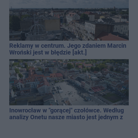
Reklamy w centrum. Jego zdaniem Marcin
Wroński jest w błędzie [akt.]
Inowrocław w "gorącej" czołówce. Według
analizy Onetu nasze miasto jest jednym z
najbardziej narażonych na upały