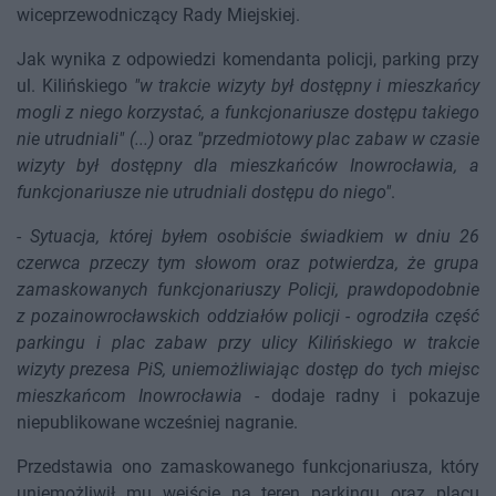
wiceprzewodniczący Rady Miejskiej.
Jak wynika z odpowiedzi komendanta policji, parking przy
ul. Kilińskiego
"w trakcie wizyty był dostępny i mieszkańcy
mogli z niego korzystać, a funkcjonariusze dostępu takiego
nie utrudniali" (...)
oraz
"przedmiotowy plac zabaw w czasie
wizyty był dostępny dla mieszkańców Inowrocławia, a
funkcjonariusze nie utrudniali dostępu do niego"
.
-
Sytuacja, której byłem osobiście świadkiem w dniu 26
czerwca przeczy tym słowom oraz potwierdza, że grupa
zamaskowanych funkcjonariuszy Policji, prawdopodobnie
z pozainowrocławskich oddziałów policji - ogrodziła część
parkingu i plac zabaw przy ulicy Kilińskiego w trakcie
wizyty prezesa PiS, uniemożliwiając dostęp do tych miejsc
mieszkańcom Inowrocławia
- dodaje radny i pokazuje
niepublikowane wcześniej nagranie.
Przedstawia ono zamaskowanego funkcjonariusza, który
uniemożliwił mu wejście na teren parkingu oraz placu