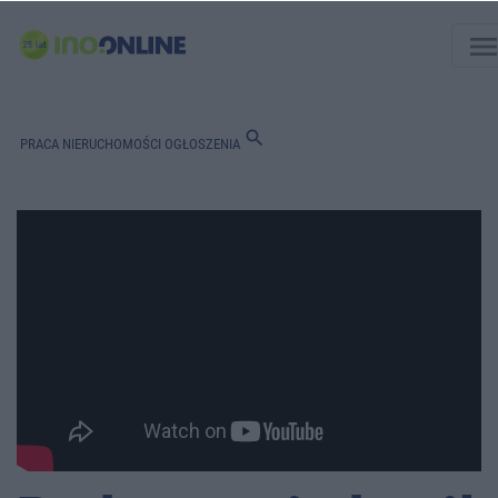
men
search
PRACA
NIERUCHOMOŚCI
OGŁOSZENIA