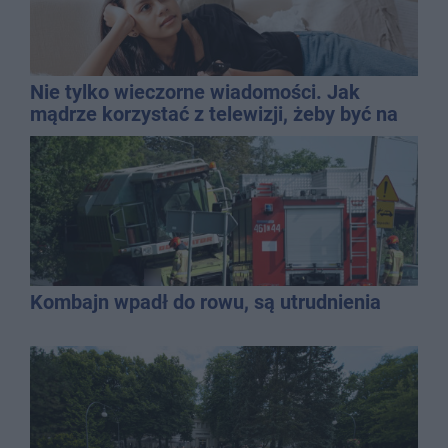
Nie tylko wieczorne wiadomości. Jak
mądrze korzystać z telewizji, żeby być na
bieżąco, ale nie żyć w informacyjnym
chaosie?
Kombajn wpadł do rowu, są utrudnienia