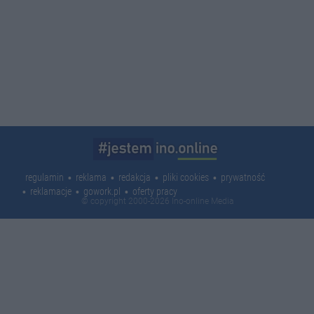
regulamin
reklama
redakcja
pliki cookies
prywatność
reklamacje
gowork.pl
oferty pracy
© copyright 2000-2026 Ino-online Media