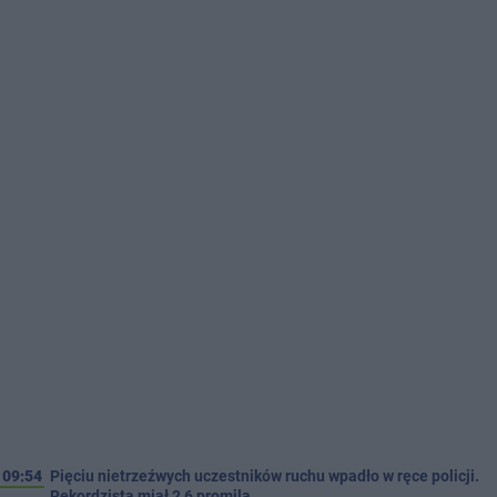
09:54
Pięciu nietrzeźwych uczestników ruchu wpadło w ręce policji.
Rekordzista miał 2,6 promila