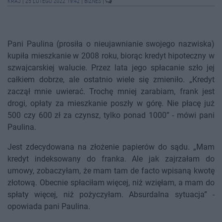
KRAJ
|
25 LUTEGO 2022 19:42
|
BIZNES
|
Pani Paulina (prosiła o nieujawnianie swojego nazwiska)
kupiła mieszkanie w 2008 roku, biorąc kredyt hipoteczny w
szwajcarskiej walucie. Przez lata jego spłacanie szło jej
całkiem dobrze, ale ostatnio wiele się zmieniło. „Kredyt
zaczął mnie uwierać. Trochę mniej zarabiam, frank jest
drogi, opłaty za mieszkanie poszły w górę. Nie płacę już
500 czy 600 zł za czynsz, tylko ponad 1000” - mówi pani
Paulina.
Jest zdecydowana na złożenie papierów do sądu. „Mam
kredyt indeksowany do franka. Ale jak zajrzałam do
umowy, zobaczyłam, że mam tam de facto wpisaną kwotę
złotową. Obecnie spłaciłam więcej, niż wzięłam, a mam do
spłaty więcej, niż pożyczyłam. Absurdalna sytuacja” -
opowiada pani Paulina.