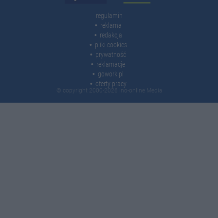
regulamin
reklama
redakcja
pliki cookies
prywatność
reklamacje
gowork.pl
oferty pracy
© copyright 2000-2026 Ino-online Media