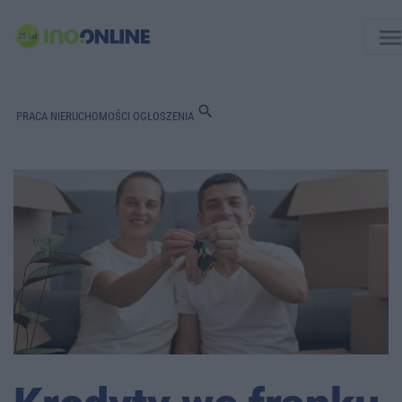
men
search
PRACA
NIERUCHOMOŚCI
OGŁOSZENIA