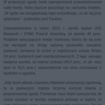
W propozycji ugody bank zaproponował przewalutowanie
całej kwoty, która jeszcze pozostaje na rachunku kredytu.
„W ogóle nie uwzględniają tego wszystkiego, co do tej pory
spłaciłam” - podkreśla pani Paulina.
Zaprezentowane w lutym 2022 r. wyniki badań UCE
Research i SYNO Poland dowodzą, że prawie 40 proc.
Polaków spłacających kredyt frankowy, którzy do tej pory
nie wystąpili na drogę sądową przeciwko swojemu
bankowi, zamierza to zrobić w najbliższym czasie. Blisko
34 proc. badanych jest niezdecydowanych. Z tego samego
badania wynika, że niemal połowa (49,9 proc., w ub. roku
było to 36,5 proc.) respondentów nie chce rozmawiać z
bankiem o ugodzie.
„Gdy bank składa naszemu klientowi propozycję ugodową,
to w pierwszym rzędzie liczymy korzyść klienta z
proponowanej ugody. Ponieważ nasz klient zawsze wie, ile
może uzyskać w wyniku wygrania procesu w sądzie, to