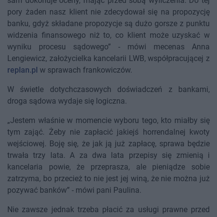
sam dokonuje oceny, mając przed sobą wyliczenia. Do tej
pory żaden nasz klient nie zdecydował się na propozycję
banku, gdyż składane propozycje są dużo gorsze z punktu
widzenia finansowego niż to, co klient może uzyskać w
wyniku procesu sądowego” - mówi mecenas Anna
Lengiewicz, założycielka kancelarii LWB, współpracującej z
replan.pl
w sprawach frankowiczów.
W świetle dotychczasowych doświadczeń z bankami,
droga sądowa wydaje się logiczna.
„Jestem właśnie w momencie wyboru tego, kto miałby się
tym zająć. Żeby nie zapłacić jakiejś horrendalnej kwoty
wejściowej. Boję się, że jak ją już zapłacę, sprawa będzie
trwała trzy lata. A za dwa lata przepisy się zmienią i
kancelaria powie, że przeprasza, ale pieniądze sobie
zatrzyma, bo przecież to nie jest jej winą, że nie można już
pozywać banków” - mówi pani Paulina.
Nie zawsze jednak trzeba płacić za usługi prawne przed