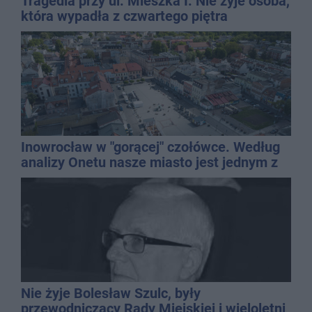
Tragedia przy ul. Mieszka I. Nie żyje osoba,
która wypadła z czwartego piętra
Inowrocław w "gorącej" czołówce. Według
analizy Onetu nasze miasto jest jednym z
najbardziej narażonych na upały
Nie żyje Bolesław Szulc, były
przewodniczący Rady Miejskiej i wieloletni