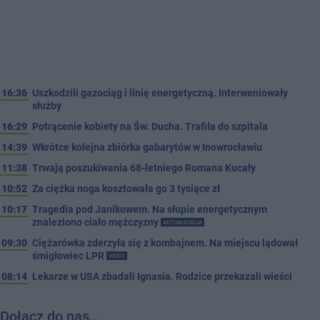
16:36
Uszkodzili gazociąg i linię energetyczną. Interweniowały
służby
16:29
Potrącenie kobiety na Św. Ducha. Trafiła do szpitala
14:39
Wkrótce kolejna zbiórka gabarytów w Inowrocławiu
11:38
Trwają poszukiwania 68-letniego Romana Kucały
10:52
Za ciężka noga kosztowała go 3 tysiące zł
10:17
Tragedia pod Janikowem. Na słupie energetycznym
znaleziono ciało mężczyzny
AKTUALIZACJA
09:30
Ciężarówka zderzyła się z kombajnem. Na miejscu lądował
śmigłowiec LPR
VIDEO
08:14
Lekarze w USA zbadali Ignasia. Rodzice przekazali wieści
Dołącz do nas…