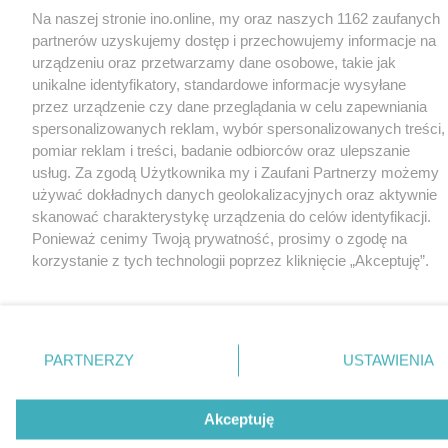
Na naszej stronie ino.online, my oraz naszych 1162 zaufanych
partnerów uzyskujemy dostęp i przechowujemy informacje na
urządzeniu oraz przetwarzamy dane osobowe, takie jak
unikalne identyfikatory, standardowe informacje wysyłane
przez urządzenie czy dane przeglądania w celu zapewniania
spersonalizowanych reklam, wybór spersonalizowanych treści,
pomiar reklam i treści, badanie odbiorców oraz ulepszanie
usług. Za zgodą Użytkownika my i Zaufani Partnerzy możemy
używać dokładnych danych geolokalizacyjnych oraz aktywnie
skanować charakterystykę urządzenia do celów identyfikacji.
Ponieważ cenimy Twoją prywatność, prosimy o zgodę na
korzystanie z tych technologii poprzez kliknięcie „Akceptuję”.
Zgoda jest dobrowolna i zawsze możesz ją zmienić/wycofać
klikając przycisk ustawień prywatności znajdujący się w lewym
dolnym rogu strony
. Niektóre rodzaje przetwarzania danych
nie wymagają zgody użytkownika, ale masz prawo sprzeciwić
PARTNERZY
USTAWIENIA
się takiemu przetwarzaniu. Preferencje będą miały
zastosowania tylko na tej witrynie.
Akceptuję
Zapoznaj się z poniższymi informacjami, abyś mógł świadomie