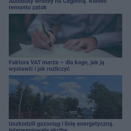
Autobusy wróciły na Cegielną. Koniec
remontu zatok
Faktura VAT marża – dla kogo, jak ją
wystawić i jak rozliczyć
Uszkodzili gazociąg i linię energetyczną.
Interweniowały służby