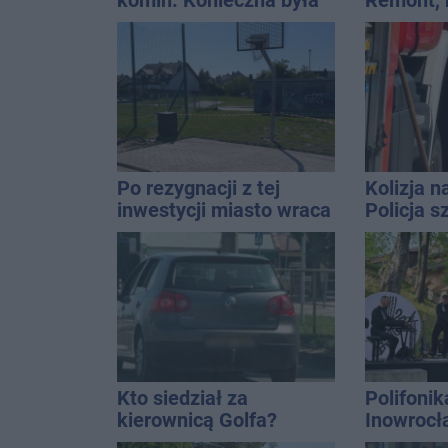
komin. Konieczna była
Remont,
interwencja strażaków
nagłośnie
wejściem
QEMETI
Po rezygnacji z tej
Kolizja n
inwestycji miasto wraca
Policja 
do tematu
Golfa
Kto siedział za
Polifonik
kierownicą Golfa?
Inowrocł
Kierowca zbiegł po
Harendzi