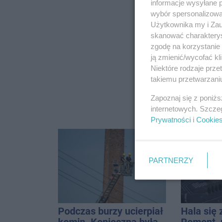
informacje wysyłane 
wybór spersonalizowan
Użytkownika my i Zau
skanować charakterys
zgodę na korzystanie 
ją zmienić/wycofać kl
Niektóre rodzaje prz
takiemu przetwarzaniu
Zapoznaj się z poniż
internetowych. Szcze
Prywatności
i
Cookie
PARTNERZY
Podczas burzy ucierpiał
Hala się 