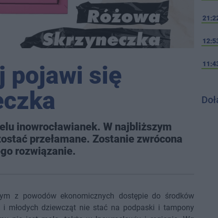
21:2
12:5
11:4
j pojawi się
eczka
Doł
elu inowrocławianek. W najbliższym
zostać przełamane. Zostanie zwrócona
ego rozwiązanie.
onym z powodów ekonomicznych dostępie do środków
t i młodych dziewcząt nie stać na podpaski i tampony