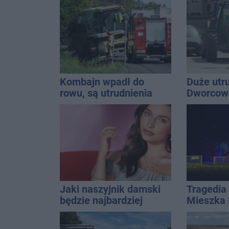
kolizji
hołd dla
Kasprow
Kombajn wpadł do
Duże utr
rowu, są utrudnienia
Dworcowe
blokował
ciągnika
Jaki naszyjnik damski
Tragedia 
będzie najbardziej
Mieszka I
uniwersalny? Modele,
osoba, k
które pasują do wielu
czwarteg