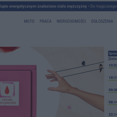
łupie energetycznym znaleziono ciało mężczyzny
• Do tragicznego zdarzenia doszło w 
MOTO
PRACA
NIERUCHOMOŚCI
OGŁOSZENIA
Spons
Zieln
10:5
10:1
09:3
08:1
22:1