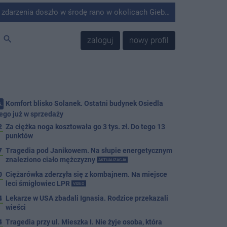
środę rano w okolicach Giebni koło Janikowa. Wówczas na słupie energetycznym odnaleziono ciało mężczyzny.
search
zaloguj
nowy profil
Komfort blisko Solanek. Ostatni budynek Osiedla
.
ego już w sprzedaży
2
Za ciężka noga kosztowała go 3 tys. zł. Do tego 13
punktów
7
Tragedia pod Janikowem. Na słupie energetycznym
znaleziono ciało mężczyzny
AKTUALIZACJA
0
Ciężarówka zderzyła się z kombajnem. Na miejsce
leci śmigłowiec LPR
VIDEO
4
Lekarze w USA zbadali Ignasia. Rodzice przekazali
wieści
4
Tragedia przy ul. Mieszka I. Nie żyje osoba, która