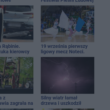
 nowe
Festiwal Pieśni Ludowej
nie, a przed
 stanie
CA ARENA
a Rąbinie.
19 września pierwszy
szuka kierowcy
ligowy mecz Noteci.
Znamy cały terminarz
a z
Silny wiatr łamał
awia zagrała na
drzewa i uszkodził
e. Muzyczny
dach. To nie koniec