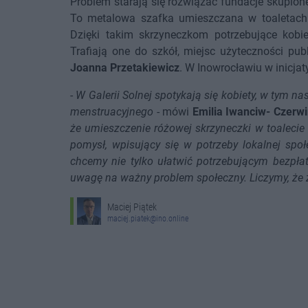
Problem starają się rozwiązać fundacje skupione
To metalowa szafka umieszczana w toaletach p
Dzięki takim skrzyneczkom potrzebujące kobie
Trafiają one do szkół, miejsc użyteczności pub
Joanna Przetakiewicz
. W Inowrocławiu w inicjat
-
W Galerii Solnej spotykają się kobiety, w tym n
menstruacyjnego
- mówi
Emilia Iwanciw- Czerw
że umieszczenie różowej skrzyneczki w toalecie d
pomysł, wpisujący się w potrzeby lokalnej spo
chcemy nie tylko ułatwić potrzebującym bezpła
uwagę na ważny problem społeczny. Liczymy, że z
Maciej Piątek
maciej.piatek@ino.online