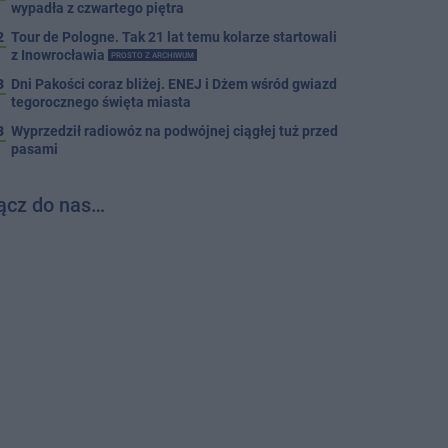
wypadła z czwartego piętra
2
Tour de Pologne. Tak 21 lat temu kolarze startowali
z Inowrocławia
PROSTO Z ARCHIWUM
3
Dni Pakości coraz bliżej. ENEJ i Dżem wśród gwiazd
tegorocznego święta miasta
3
Wyprzedził radiowóz na podwójnej ciągłej tuż przed
pasami
ącz do nas…