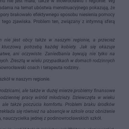
mu nie jest mała, także w Inowrocławiu i regionie. Wg
badania na temat ubóstwa menstruacyjnego pokazują, że
ej pory brakowało efektywnego sposobu niesienia pomocy
tego zjawiska. Problem ten, związany z intymną sferą
 nie jest obcy także w naszym regionie, a przecież
 kluczową potrzebą każdej kobiety. Jak się okazuje
 łatwe, ani oczywiste. Zaniedbania bywają nie tylko na
znych. Zresztą w wielu przypadkach w domach rodzinnych
inowrocławski coach i terapeuta rodziny.
szkół w naszym regionie.
rodzicami, ale także w dużej mierze problemy finansowe
odziennej pracy wśród młodzieży. Dziewczęta w wieku
i, ale także poczucia komfortu. Problem braku środków
zekłada się również na absencje w szkole oraz obniżenie
a
, nauczycielka jednej z podinowrocławskich szkół.