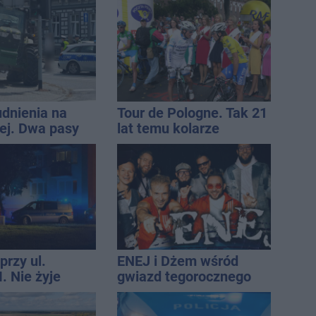
 Jana
ostrzeżeń
icza
udnienia na
Tour de Pologne. Tak 21
j. Dwa pasy
lat temu kolarze
a przyczepa od
startowali z
Inowrocławia
przy ul.
ENEJ i Dżem wśród
. Nie żyje
gwiazd tegorocznego
tóra wypadła z
święta miasta
o piętra