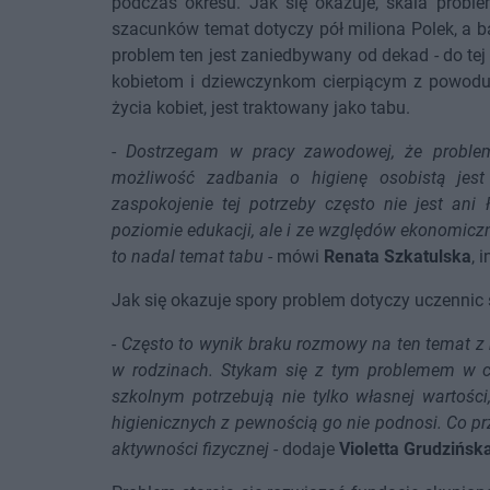
podczas okresu. Jak się okazuje, skala proble
szacunków temat dotyczy pół miliona Polek, a 
problem ten jest zaniedbywany od dekad - do t
kobietom i dziewczynkom cierpiącym z powodu 
życia kobiet, jest traktowany jako tabu.
-
Dostrzegam w pracy zawodowej, że problem
możliwość zadbania o higienę osobistą jest
zaspokojenie tej potrzeby często nie jest ani
poziomie edukacji, ale i ze względów ekonomic
to nadal temat tabu
- mówi
Renata Szkatulska
, 
Jak się okazuje spory problem dotyczy uczennic 
-
Często to wynik braku rozmowy na ten temat z 
w rodzinach. Stykam się z tym problemem w c
szkolnym potrzebują nie tylko własnej wartośc
higienicznych z pewnością go nie podnosi. Co pr
aktywności fizycznej
- dodaje
Violetta Grudzińsk