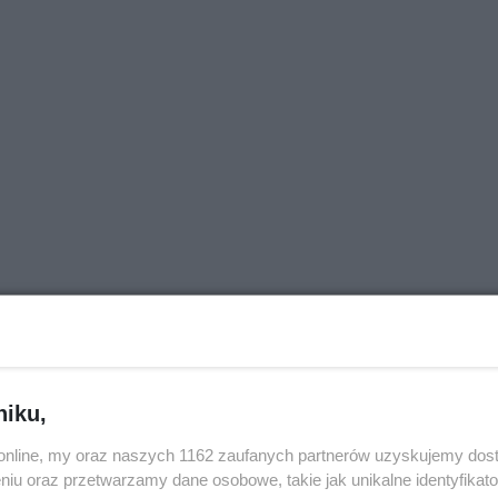
j nas w Google News
niku,
o.online, my oraz naszych 1162 zaufanych partnerów uzyskujemy dos
niu oraz przetwarzamy dane osobowe, takie jak unikalne identyfikat