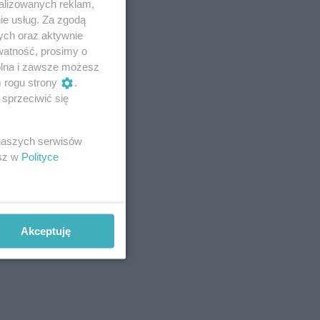
alizowanych reklam,
ie usług. Za zgodą
ych oraz aktywnie
watność, prosimy o
wolna i zawsze możesz
m rogu strony
.
sprzeciwić się
 naszych serwisów
esz w
Polityce
Akceptuję