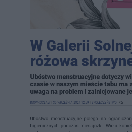
W Galerii Solne
różowa skrzyn
Ubóstwo menstruacyjne dotyczy wi
czasie w naszym mieście tabu ma 
uwaga na problem i zainicjowane j
INOWROCŁAW
|
30 WRZEŚNIA 2021 12:59
|
SPOŁECZEŃSTWO
|
Ubóstwo menstruacyjne polega na ogranicz
higienicznych podczas miesiączki. Wielu kobie