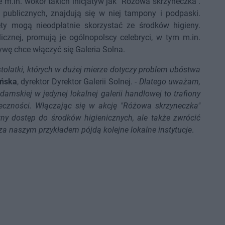
 m.in. wokół takich inicjatyw jak "Różowa skrzyneczka".
ublicznych, znajdują się w niej tampony i podpaski.
ty mogą nieodpłatnie skorzystać ze środków higieny.
licznej, promują je ogólnopolscy celebryci, w tym m.in.
ywę chce włączyć się Galeria Solna.
astolatki, których w dużej mierze dotyczy problem ubóstwa
ińska
, dyrektor Dyrektor Galerii Solnej. -
Dlatego uważam,
amskiej w jedynej lokalnej galerii handlowej to trafiony
łeczności. Włączając się w akcję "Różowa skrzyneczka"
tny dostęp do środków higienicznych, ale także zwrócić
a naszym przykładem pójdą kolejne lokalne instytucje
.