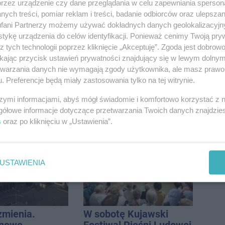
przez urządzenie czy dane przeglądania w celu zapewniania sperson
ych treści, pomiar reklam i treści, badanie odbiorców oraz ulepszan
fani Partnerzy możemy używać dokładnych danych geolokalizacyjn
tykę urządzenia do celów identyfikacji. Ponieważ cenimy Twoją pry
z tych technologii poprzez kliknięcie „Akceptuję”. Zgoda jest dobro
ikając przycisk ustawień prywatności znajdujący się w lewym dolny
etwarzania danych nie wymagają zgody użytkownika, ale masz prawo 
. Preferencje będą miały zastosowania tylko na tej witrynie.
szymi informacjami, abyś mógł świadomie i komfortowo korzystać z
gółowe informacje dotyczące przetwarzania Twoich danych znajdzi
s
oraz po kliknięciu w „Ustawienia”.
USTAWIENIA
zmienia.
W sobotę Kujawski