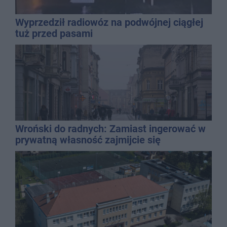
Wyprzedził radiowóz na podwójnej ciągłej
tuż przed pasami
Wroński do radnych: Zamiast ingerować w
prywatną własność zajmijcie się
gospodarką