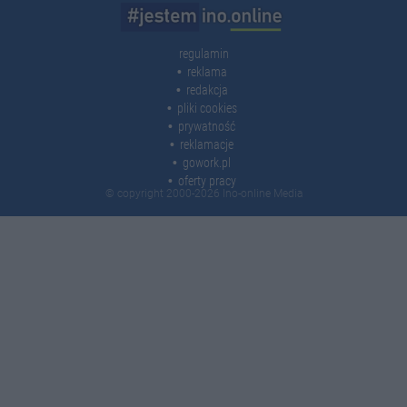
regulamin
reklama
redakcja
pliki cookies
prywatność
reklamacje
gowork.pl
oferty pracy
© copyright 2000-2026 Ino-online Media