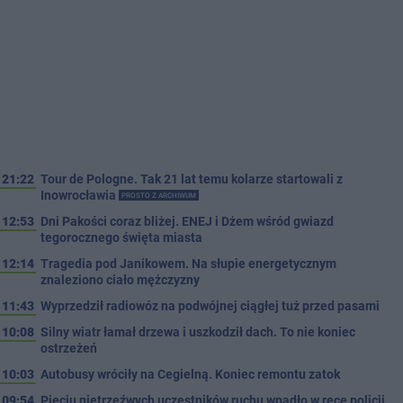
21:22
Tour de Pologne. Tak 21 lat temu kolarze startowali z
Inowrocławia
PROSTO Z ARCHIWUM
12:53
Dni Pakości coraz bliżej. ENEJ i Dżem wśród gwiazd
tegorocznego święta miasta
12:14
Tragedia pod Janikowem. Na słupie energetycznym
znaleziono ciało mężczyzny
11:43
Wyprzedził radiowóz na podwójnej ciągłej tuż przed pasami
10:08
Silny wiatr łamał drzewa i uszkodził dach. To nie koniec
ostrzeżeń
10:03
Autobusy wróciły na Cegielną. Koniec remontu zatok
09:54
Pięciu nietrzeźwych uczestników ruchu wpadło w ręce policji.