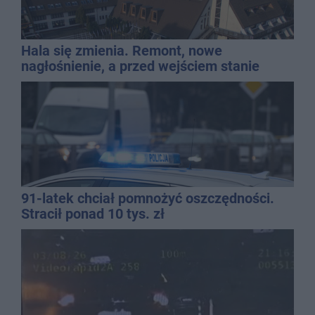
Hala się zmienia. Remont, nowe
nagłośnienie, a przed wejściem stanie
QEMETICA ARENA
91-latek chciał pomnożyć oszczędności.
Stracił ponad 10 tys. zł