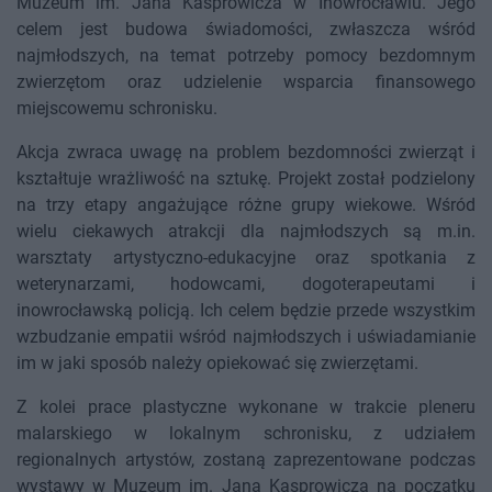
Muzeum im. Jana Kasprowicza w Inowrocławiu. Jego
celem jest budowa świadomości, zwłaszcza wśród
najmłodszych, na temat potrzeby pomocy bezdomnym
zwierzętom oraz udzielenie wsparcia finansowego
miejscowemu schronisku.
Akcja zwraca uwagę na problem bezdomności zwierząt i
kształtuje wrażliwość na sztukę. Projekt został podzielony
na trzy etapy angażujące różne grupy wiekowe. Wśród
wielu ciekawych atrakcji dla najmłodszych są m.in.
warsztaty artystyczno-edukacyjne oraz spotkania z
weterynarzami, hodowcami, dogoterapeutami i
inowrocławską policją. Ich celem będzie przede wszystkim
wzbudzanie empatii wśród najmłodszych i uświadamianie
im w jaki sposób należy opiekować się zwierzętami.
Z kolei prace plastyczne wykonane w trakcie pleneru
malarskiego w lokalnym schronisku, z udziałem
regionalnych artystów, zostaną zaprezentowane podczas
wystawy w Muzeum im. Jana Kasprowicza na początku