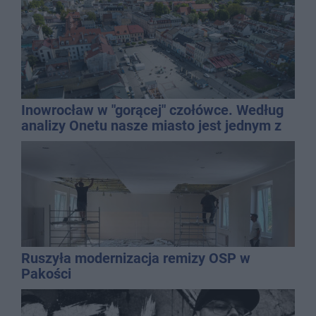
Inowrocław w "gorącej" czołówce. Według
analizy Onetu nasze miasto jest jednym z
najbardziej narażonych na upały
Ruszyła modernizacja remizy OSP w
Pakości