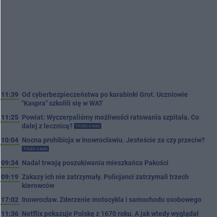
11:39
Od cyberbezpieczeństwa po karabinki Grot. Uczniowie
"Kaspra" szkolili się w WAT
11:25
Powiat: Wyczerpaliśmy możliwości ratowania szpitala. Co
dalej z lecznicą?
TYLKO U NAS
10:04
Nocna prohibicja w Inowrocławiu. Jesteście za czy przeciw?
TYLKO U NAS
09:34
Nadal trwają poszukiwania mieszkańca Pakości
09:19
Zakazy ich nie zatrzymały. Policjanci zatrzymali trzech
kierowców
17:02
Inowrocław. Zderzenie motocykla i samochodu osobowego
11:36
Netflix pokazuje Polskę z 1670 roku. A jak wtedy wyglądał