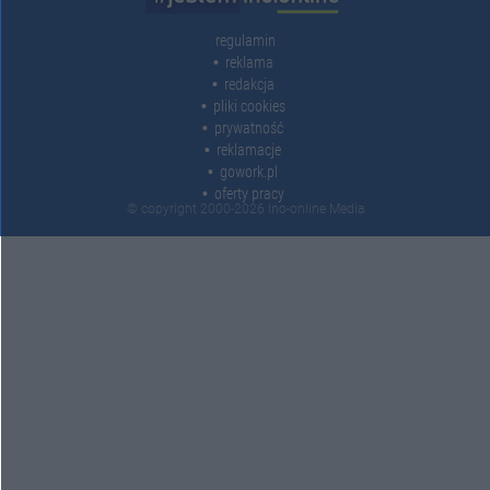
regulamin
reklama
redakcja
pliki cookies
prywatność
reklamacje
gowork.pl
oferty pracy
© copyright 2000-2026 Ino-online Media