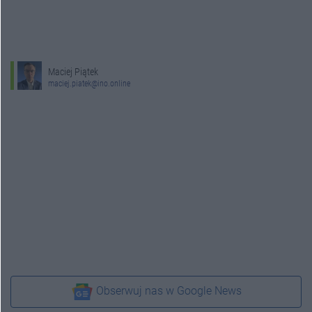
Maciej Piątek
maciej.piatek@ino.online
Obserwuj nas w Google News