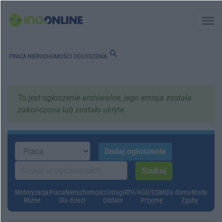
menu
search
PRACA
NIERUCHOMOŚCI
OGŁOSZENIA
To jest ogłoszenie archiwalne, jego emisja została
zakończona lub zostało ukryte.
Motoryzacja
Praca
Nieruchomości
Usługi
RTV/AGD/GSM
Dla domu
Moda
Różne
Dla dzieci
Oddam
Przyjmę
Zguby