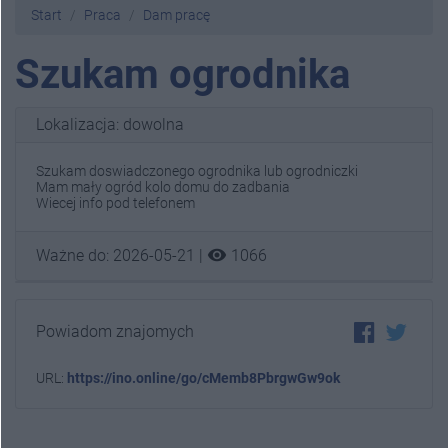
Start
Praca
Dam pracę
Szukam ogrodnika
Lokalizacja: dowolna
Szukam doswiadczonego ogrodnika lub ogrodniczki
Mam mały ogród kolo domu do zadbania
Wiecej info pod telefonem
visibility
Ważne do: 2026-05-21 |
1066
Powiadom znajomych
URL:
https://ino.online/go/cMemb8PbrgwGw9ok