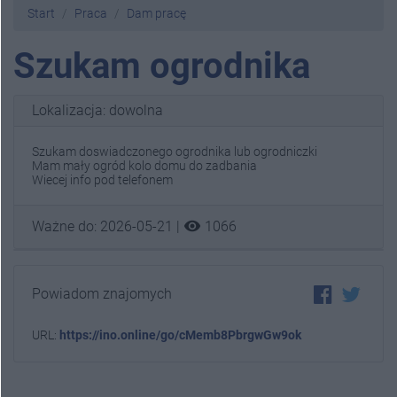
Start
Praca
Dam pracę
Szukam ogrodnika
Lokalizacja: dowolna
Szukam doswiadczonego ogrodnika lub ogrodniczki
Mam mały ogród kolo domu do zadbania
Wiecej info pod telefonem
visibility
Ważne do: 2026-05-21 |
1066
Powiadom znajomych
URL:
https://ino.online/go/cMemb8PbrgwGw9ok