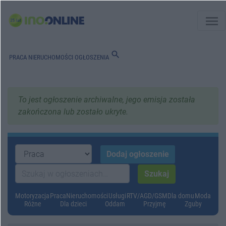
menu
search
PRACA
NIERUCHOMOŚCI
OGŁOSZENIA
To jest ogłoszenie archiwalne, jego emisja została
zakończona lub zostało ukryte.
Motoryzacja
Praca
Nieruchomości
Usługi
RTV/AGD/GSM
Dla domu
Moda
Różne
Dla dzieci
Oddam
Przyjmę
Zguby