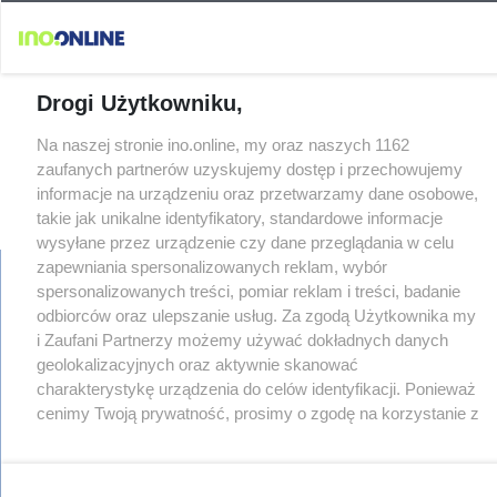
Drogi Użytkowniku,
Na naszej stronie ino.online, my oraz naszych 1162
zaufanych partnerów uzyskujemy dostęp i przechowujemy
informacje na urządzeniu oraz przetwarzamy dane osobowe,
×
‹
›
takie jak unikalne identyfikatory, standardowe informacje
wysyłane przez urządzenie czy dane przeglądania w celu
zapewniania spersonalizowanych reklam, wybór
spersonalizowanych treści, pomiar reklam i treści, badanie
odbiorców oraz ulepszanie usług. Za zgodą Użytkownika my
regulamin
i Zaufani Partnerzy możemy używać dokładnych danych
reklama
geolokalizacyjnych oraz aktywnie skanować
redakcja
charakterystykę urządzenia do celów identyfikacji. Ponieważ
pliki cookies
cenimy Twoją prywatność, prosimy o zgodę na korzystanie z
prywatność
tych technologii poprzez kliknięcie „Akceptuję”. Zgoda jest
reklamacje
dobrowolna i zawsze możesz ją zmienić/wycofać klikając
gowork.pl
oferty pracy
przycisk ustawień prywatności znajdujący się w lewym