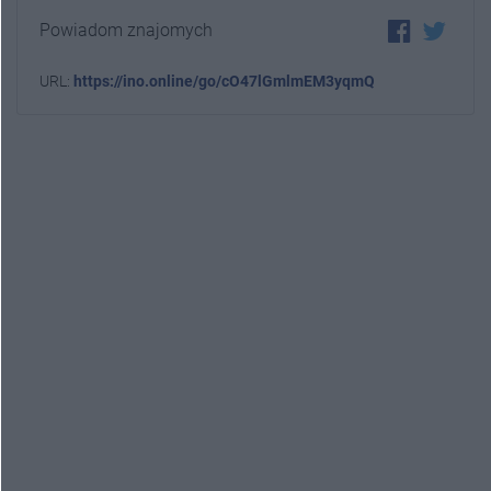
Powiadom znajomych
URL:
https://ino.online/go/cO47lGmlmEM3yqmQ