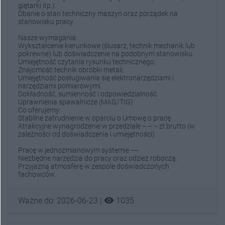
giętarki itp.).
Dbanie o stan techniczny maszyn oraz porządek na
stanowisku pracy.
Nasze wymagania:
Wykształcenie kierunkowe (ślusarz, technik mechanik lub
pokrewne) lub doświadczenie na podobnym stanowisku.
Umiejętność czytania rysunku technicznego.
Znajomość technik obróbki metali.
Umiejętność posługiwania się elektronarzędziami i
narzędziami pomiarowymi.
Dokładność, sumienność i odpowiedzialność.
Uprawnienia spawalnicze (MAG/TIG)
Co oferujemy:
Stabilne zatrudnienie w oparciu o Umowę o pracę
Atrakcyjne wynagrodzenie w przedziale -- – -- zł brutto (w
zależności od doświadczenia i umiejętności).
Pracę w jednozmianowym systemie ----
Niezbędne narzędzia do pracy oraz odzież roboczą.
Przyjazną atmosferę w zespole doświadczonych
fachowców.
visibility
Ważne do: 2026-06-23 |
1035