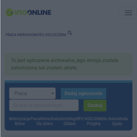
menu
search
PRACA
NIERUCHOMOŚCI
OGŁOSZENIA
To jest ogłoszenie archiwalne, jego emisja została
zakończona lub zostało ukryte.
Motoryzacja
Praca
Nieruchomości
Usługi
RTV/AGD/GSM
Dla domu
Moda
Różne
Dla dzieci
Oddam
Przyjmę
Zguby