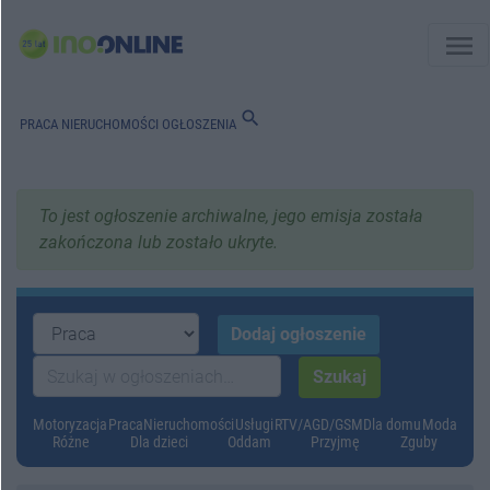
menu
search
PRACA
NIERUCHOMOŚCI
OGŁOSZENIA
To jest ogłoszenie archiwalne, jego emisja została
zakończona lub zostało ukryte.
Motoryzacja
Praca
Nieruchomości
Usługi
RTV/AGD/GSM
Dla domu
Moda
Różne
Dla dzieci
Oddam
Przyjmę
Zguby