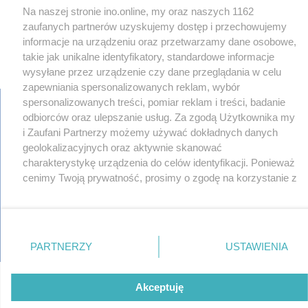
Na naszej stronie ino.online, my oraz naszych 1162
zaufanych partnerów uzyskujemy dostęp i przechowujemy
informacje na urządzeniu oraz przetwarzamy dane osobowe,
takie jak unikalne identyfikatory, standardowe informacje
×
‹
›
wysyłane przez urządzenie czy dane przeglądania w celu
zapewniania spersonalizowanych reklam, wybór
spersonalizowanych treści, pomiar reklam i treści, badanie
odbiorców oraz ulepszanie usług. Za zgodą Użytkownika my
i Zaufani Partnerzy możemy używać dokładnych danych
regulamin
geolokalizacyjnych oraz aktywnie skanować
reklama
charakterystykę urządzenia do celów identyfikacji. Ponieważ
redakcja
cenimy Twoją prywatność, prosimy o zgodę na korzystanie z
pliki cookies
tych technologii poprzez kliknięcie „Akceptuję”. Zgoda jest
prywatność
reklamacje
dobrowolna i zawsze możesz ją zmienić/wycofać klikając
gowork.pl
przycisk ustawień prywatności znajdujący się w lewym
oferty pracy
dolnym rogu strony
. Niektóre rodzaje przetwarzania
© copyright 2000-2026 Ino-online Media
PARTNERZY
USTAWIENIA
danych nie wymagają zgody użytkownika, ale masz prawo
sprzeciwić się takiemu przetwarzaniu. Preferencje będą
miały zastosowania tylko na tej witrynie.
Akceptuję