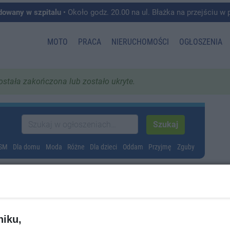
dowany w szpitalu
• Około godz. 20.00 na ul. Błażka na przejściu w pobliżu ul. Wojska P
MOTO
PRACA
NIERUCHOMOŚCI
OGŁOSZENIA
została zakończona lub zostało ukryte.
GSM
Dla domu
Moda
Różne
Dla dzieci
Oddam
Przyjmę
Zguby
twie rolnym
niku,