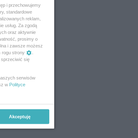
tęp i przechowujemy
ory, standardowe
alizowanych reklam,
ie usług. Za zgodą
ych oraz aktywnie
watność, prosimy o
wolna i zawsze możesz
m rogu strony
.
sprzeciwić się
 naszych serwisów
esz w
Polityce
Akceptuję