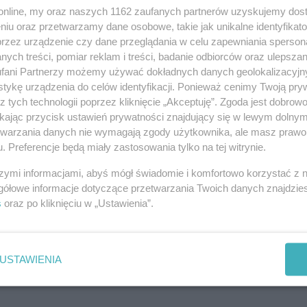
o.online, my oraz naszych 1162 zaufanych partnerów uzyskujemy dos
niu oraz przetwarzamy dane osobowe, takie jak unikalne identyfikat
Powiadom znajomych
przez urządzenie czy dane przeglądania w celu zapewniania sperson
ych treści, pomiar reklam i treści, badanie odbiorców oraz ulepszan
URL:
https://ino.online/go/coWnEXKEn1Q3xrPR
fani Partnerzy możemy używać dokładnych danych geolokalizacyjn
tykę urządzenia do celów identyfikacji. Ponieważ cenimy Twoją pry
z tych technologii poprzez kliknięcie „Akceptuję”. Zgoda jest dobro
ikając przycisk ustawień prywatności znajdujący się w lewym dolny
etwarzania danych nie wymagają zgody użytkownika, ale masz prawo 
. Preferencje będą miały zastosowania tylko na tej witrynie.
szymi informacjami, abyś mógł świadomie i komfortowo korzystać z
gółowe informacje dotyczące przetwarzania Twoich danych znajdzi
s
oraz po kliknięciu w „Ustawienia”.
USTAWIENIA