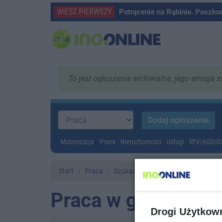
WIESZ PIERWSZY
Potrącenie na Rąbinie. Poszko
To jest ogłoszenie archiwalne, jego emisja 
Motoryzacja
Praca
Nieruchomości
Usługi
RTV/AGD/
Start
Praca
Szukam pracy
Praca w gospodars
Drogi Użytkow