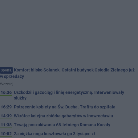
Komfort blisko Solanek. Ostatni budynek Osiedla Zielnego już
Spons.
w sprzedaży
Wczoraj
16:36
Uszkodzili gazociąg i linię energetyczną. Interweniowały
służby
16:29
Potrącenie kobiety na Św. Ducha. Trafiła do szpitala
14:39
Wkrótce kolejna zbiórka gabarytów w Inowrocławiu
11:38
Trwają poszukiwania 68-letniego Romana Kucały
10:52
Za ciężka noga kosztowała go 3 tysiące zł