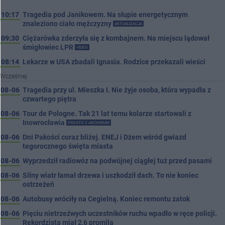
10:17
Tragedia pod Janikowem. Na słupie energetycznym
znaleziono ciało mężczyzny
AKTUALIZACJA
09:30
Ciężarówka zderzyła się z kombajnem. Na miejscu lądował
śmigłowiec LPR
VIDEO
08:14
Lekarze w USA zbadali Ignasia. Rodzice przekazali wieści
Wcześniej
08-06
Tragedia przy ul. Mieszka I. Nie żyje osoba, która wypadła z
czwartego piętra
08-06
Tour de Pologne. Tak 21 lat temu kolarze startowali z
Inowrocławia
PROSTO Z ARCHIWUM
08-06
Dni Pakości coraz bliżej. ENEJ i Dżem wśród gwiazd
tegorocznego święta miasta
08-06
Wyprzedził radiowóz na podwójnej ciągłej tuż przed pasami
08-06
Silny wiatr łamał drzewa i uszkodził dach. To nie koniec
ostrzeżeń
08-06
Autobusy wróciły na Cegielną. Koniec remontu zatok
08-06
Pięciu nietrzeźwych uczestników ruchu wpadło w ręce policji.
Rekordzista miał 2,6 promila