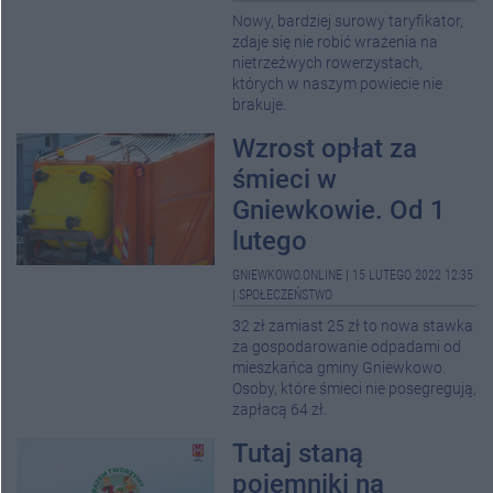
Nowy, bardziej surowy taryfikator,
zdaje się nie robić wrażenia na
nietrzeźwych rowerzystach,
których w naszym powiecie nie
brakuje.
Wzrost opłat za
śmieci w
Gniewkowie. Od 1
lutego
GNIEWKOWO.ONLINE
|
15 LUTEGO 2022 12:35
|
SPOŁECZEŃSTWO
32 zł zamiast 25 zł to nowa stawka
za gospodarowanie odpadami od
mieszkańca gminy Gniewkowo.
Osoby, które śmieci nie posegregują,
zapłacą 64 zł.
Tutaj staną
pojemniki na