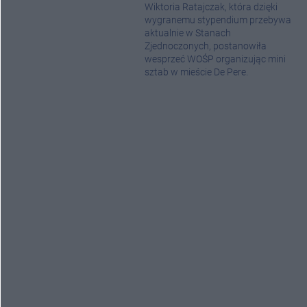
Wiktoria Ratajczak, która dzięki
wygranemu stypendium przebywa
aktualnie w Stanach
Zjednoczonych, postanowiła
wesprzeć WOŚP organizując mini
sztab w mieście De Pere.