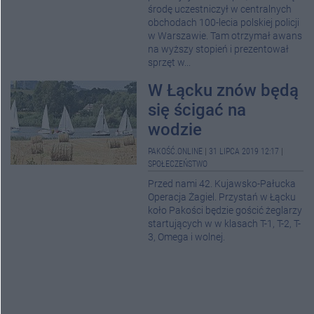
środę uczestniczył w centralnych
obchodach 100-lecia polskiej policji
w Warszawie. Tam otrzymał awans
na wyższy stopień i prezentował
sprzęt w...
W Łącku znów będą
się ścigać na
wodzie
PAKOŚĆ.ONLINE
|
31 LIPCA 2019 12:17
|
SPOŁECZEŃSTWO
Przed nami 42. Kujawsko-Pałucka
Operacja Żagiel. Przystań w Łącku
koło Pakości będzie gościć żeglarzy
startujących w w klasach T-1, T-2, T-
3, Omega i wolnej.