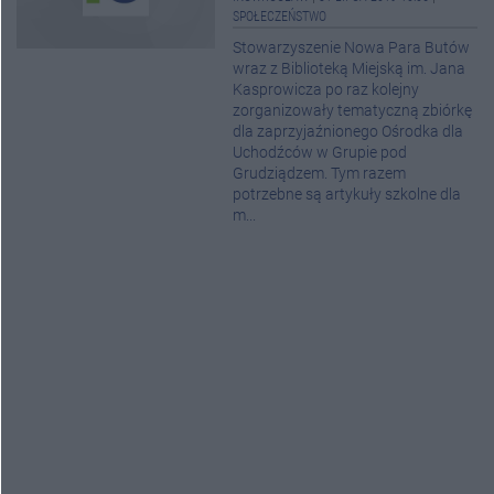
SPOŁECZEŃSTWO
Stowarzyszenie Nowa Para Butów
wraz z Biblioteką Miejską im. Jana
Kasprowicza po raz kolejny
zorganizowały tematyczną zbiórkę
dla zaprzyjaźnionego Ośrodka dla
Uchodźców w Grupie pod
Grudziądzem. Tym razem
potrzebne są artykuły szkolne dla
m...