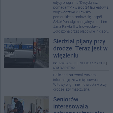
edycji programu "Decydujesz,
pomagamy" - wśród 24 laureatów z
województwa kujawsko-
pomorskiego znalazł się Zespół
Szkół Ponadgimnazjalnych nr 1 im.
Jana Pawła II w Inowrocławiu.
Zgłoszona przez placówkę inicjaty...
Siedział pijany przy
drodze. Teraz jest w
więzieniu
KRUSZWICA.ONLINE
|
31 LIPCA 2019 13:18
|
SPOŁECZEŃSTWO
Policjanci otrzymali wczoraj
informację, że w miejscowości
Witowy w gminie Inowrocław przy
drodze leży mężczyzna.
Seniorów
interesowała