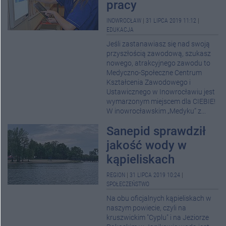
pracy
INOWROCŁAW
|
31 LIPCA 2019 11:12
|
EDUKACJA
Jeśli zastanawiasz się nad swoją
przyszłością zawodową, szukasz
nowego, atrakcyjnego zawodu to
Medyczno-Społeczne Centrum
Kształcenia Zawodowego i
Ustawicznego w Inowrocławiu jest
wymarzonym miejscem dla CIEBIE!
W inowrocławskim „Medyku” z...
Sanepid sprawdził
jakość wody w
kąpieliskach
REGION
|
31 LIPCA 2019 10:24
|
SPOŁECZEŃSTWO
Na obu oficjalnych kąpieliskach w
naszym powiecie, czyli na
kruszwickim "Cyplu" i na Jeziorze