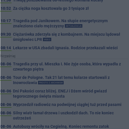
11:38
Trwają poszukiwania 68-letniego Romana Kucały
10:52
Za ciężka noga kosztowała go 3 tysiące zł
10:17
Tragedia pod Janikowem. Na słupie energetycznym
znaleziono ciało mężczyzny
AKTUALIZACJA
09:30
Ciężarówka zderzyła się z kombajnem. Na miejscu lądował
śmigłowiec LPR
VIDEO
08:14
Lekarze w USA zbadali Ignasia. Rodzice przekazali wieści
Wcześniej
08-06
Tragedia przy ul. Mieszka I. Nie żyje osoba, która wypadła z
czwartego piętra
08-06
Tour de Pologne. Tak 21 lat temu kolarze startowali z
Inowrocławia
PROSTO Z ARCHIWUM
08-06
Dni Pakości coraz bliżej. ENEJ i Dżem wśród gwiazd
tegorocznego święta miasta
08-06
Wyprzedził radiowóz na podwójnej ciągłej tuż przed pasami
08-06
Silny wiatr łamał drzewa i uszkodził dach. To nie koniec
ostrzeżeń
08-06
Autobusy wróciły na Cegielną. Koniec remontu zatok