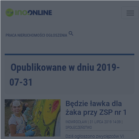
menu
search
PRACA
NIERUCHOMOŚCI
OGŁOSZENIA
Opublikowane w dniu 2019-
07-31
Będzie ławka dla
żaka przy ZSP nr 1
INOWROCŁAW
|
31 LIPCA 2019 14:39
|
SPOŁECZEŃSTWO
Dziś ogłoszono zwycięzców VI