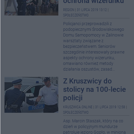
ochrona wizerunku
REGION
|
31 LIPCA 2019 13:12
|
SPOŁECZEŃSTWO
Policjanci przeprowadzili z
podopiecznymi Środowiskowego
Domu Samopomocy w Żalinowie
warsztaty związane z
bezpieczeństwem. Seniorów
szczególnie interesowały prawne
aspekty ochrony wizerunku,
omawiano również metody
działania oszustów, zasad...
Z Kruszwicy do
stolicy na 100-lecie
policji
KRUSZWICA.ONLINE
|
31 LIPCA 2019 12:58
|
SPOŁECZEŃSTWO
Asp. Marcin Staszak, który na co
dzień w policyjnym mundurze
patroluje jezioro Gopło, w minioną