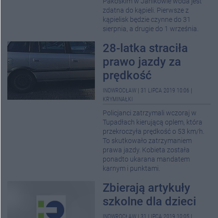
Pakoskim w Janikowie woda jest
zdatna do kąpieli. Pierwsze z
kąpielisk będzie czynne do 31
sierpnia, a drugie do 1 września.
28-latka straciła
prawo jazdy za
prędkość
INOWROCŁAW
|
31 LIPCA 2019 10:06
|
KRYMINAŁKI
Policjanci zatrzymali wczoraj w
Tupadłach kierującą oplem, która
przekroczyła prędkość o 53 km/h.
To skutkowało zatrzymaniem
prawa jazdy. Kobieta została
ponadto ukarana mandatem
karnym i punktami.
Zbierają artykuły
szkolne dla dzieci
INOWROCŁAW
|
31 LIPCA 2019 10:05
|