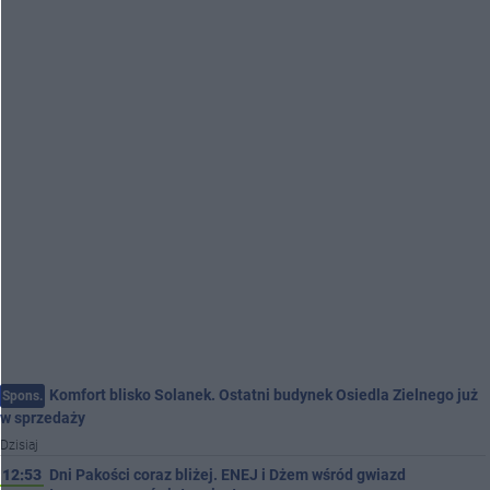
Komfort blisko Solanek. Ostatni budynek Osiedla Zielnego już
Spons.
w sprzedaży
Dzisiaj
12:53
Dni Pakości coraz bliżej. ENEJ i Dżem wśród gwiazd