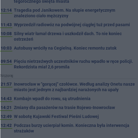
tegorocznego święta miasta
12:14
Tragedia pod Janikowem. Na słupie energetycznym
znaleziono ciało mężczyzny
11:43
Wyprzedził radiowóz na podwójnej ciągłej tuż przed pasami
10:08
Silny wiatr łamał drzewa i uszkodził dach. To nie koniec
ostrzeżeń
10:03
Autobusy wróciły na Cegielną. Koniec remontu zatok
09:54
Pięciu nietrzeźwych uczestników ruchu wpadło w ręce policji.
Rekordzista miał 2,6 promila
Wczoraj
21:57
Inowrocław w "gorącej" czołówce. Według analizy Onetu nasze
miasto jest jednym z najbardziej narażonych na upały
14:43
Kombajn wpadł do rowu, są utrudnienia
14:21
Zmiany dla pasażerów na trasie Rojewo-Inowrocław
12:49
W sobotę Kujawski Festiwal Pieśni Ludowej
12:42
Podczas burzy ucierpiał komin. Konieczna była interwencja
strażaków