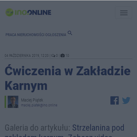
menu
search
PRACA
NIERUCHOMOŚCI
OGŁOSZENIA
04 PAŹDZIERNIKA 2019, 12:20
|
0
|
10
Ćwiczenia w Zakładzie
Karnym
Maciej Piątek
maciej.piatek@ino.online
Galeria do artykułu:
Strzelanina pod