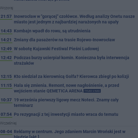
Wczoraj
21:57
Inowrocław w "gorącej" czołówce. Według analizy Onetu nasze
miasto jest jednym z najbardziej narażonych na upały
14:43
Kombajn wpadł do rowu, są utrudnienia
14:21
Zmiany dla pasażerów na trasie Rojewo-Inowrocław
12:49
W sobotę Kujawski Festiwal Pieśni Ludowej
12:42
Podczas burzy ucierpiał komin. Konieczna była interwencja
strażaków
12:15
Kto siedział za kierownicą Golfa? Kierowca zbiegł po kolizji
11:15
Hala się zmienia. Remont, nowe nagłośnienie, a przed
wejściem stanie QEMETICA ARENA
TYLKO U NAS
10:37
19 września pierwszy ligowy mecz Noteci. Znamy cały
terminarz
07:54
Po rezygnacji z tej inwestycji miasto wraca do tematu
Wcześniej
08-04
Reklamy w centrum. Jego zdaniem Marcin Wroński jest w
błędzie [akt.]