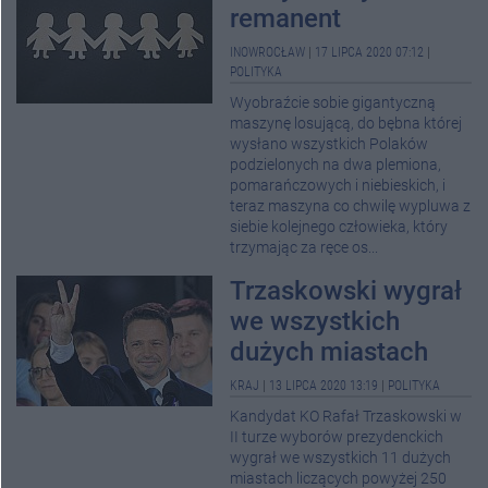
remanent
INOWROCŁAW
|
17 LIPCA 2020 07:12
|
POLITYKA
Wyobraźcie sobie gigantyczną
maszynę losującą, do bębna której
wysłano wszystkich Polaków
podzielonych na dwa plemiona,
pomarańczowych i niebieskich, i
teraz maszyna co chwilę wypluwa z
siebie kolejnego człowieka, który
trzymając za ręce os...
Trzaskowski wygrał
we wszystkich
dużych miastach
KRAJ
|
13 LIPCA 2020 13:19
|
POLITYKA
Kandydat KO Rafał Trzaskowski w
II turze wyborów prezydenckich
wygrał we wszystkich 11 dużych
miastach liczących powyżej 250