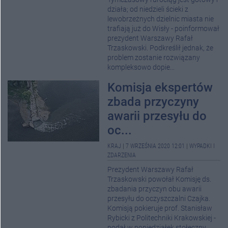
działa; od niedzieli ścieki z
lewobrzeżnych dzielnic miasta nie
trafiają już do Wisły - poinformował
prezydent Warszawy Rafał
Trzaskowski. Podkreślił jednak, że
problem zostanie rozwiązany
kompleksowo dopie...
Komisja ekspertów
zbada przyczyny
awarii przesyłu do
oc...
KRAJ
|
7 WRZEŚNIA 2020 12:01
|
WYPADKI I
ZDARZENIA
Prezydent Warszawy Rafał
Trzaskowski powołał Komisję ds.
zbadania przyczyn obu awarii
przesyłu do oczyszczalni Czajka.
Komisją pokieruje prof. Stanisław
Rybicki z Politechniki Krakowskiej -
podał w poniedziałek stołeczny