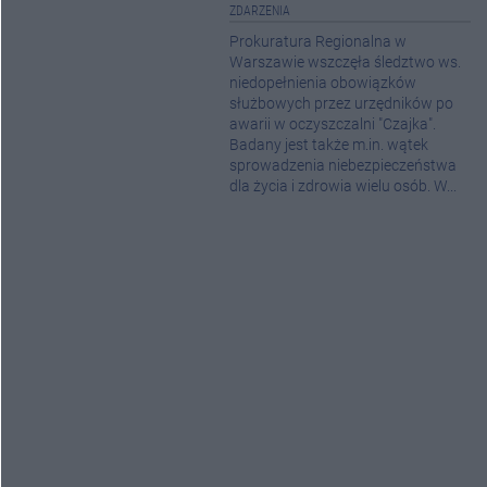
ZDARZENIA
Prokuratura Regionalna w
Warszawie wszczęła śledztwo ws.
niedopełnienia obowiązków
służbowych przez urzędników po
awarii w oczyszczalni "Czajka".
Badany jest także m.in. wątek
sprowadzenia niebezpieczeństwa
dla życia i zdrowia wielu osób. W...