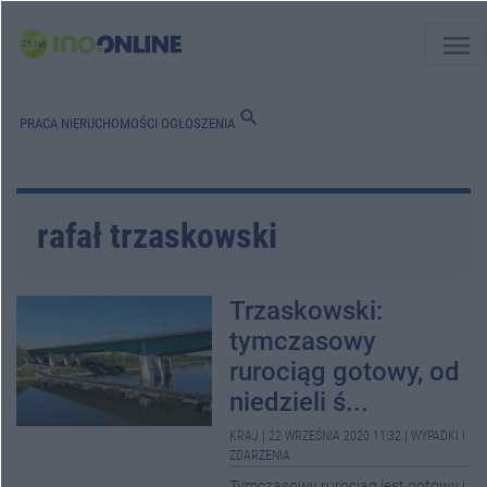
menu
search
PRACA
NIERUCHOMOŚCI
OGŁOSZENIA
rafał trzaskowski
Trzaskowski:
tymczasowy
rurociąg gotowy, od
niedzieli ś...
KRAJ
|
22 WRZEŚNIA 2020 11:32
|
WYPADKI I
ZDARZENIA
Tymczasowy rurociąg jest gotowy i