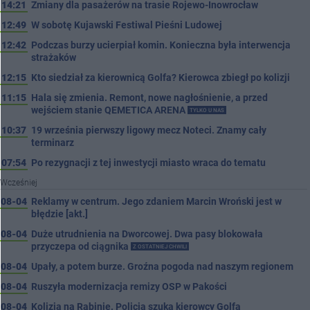
14:21
Zmiany dla pasażerów na trasie Rojewo-Inowrocław
12:49
W sobotę Kujawski Festiwal Pieśni Ludowej
12:42
Podczas burzy ucierpiał komin. Konieczna była interwencja
strażaków
12:15
Kto siedział za kierownicą Golfa? Kierowca zbiegł po kolizji
11:15
Hala się zmienia. Remont, nowe nagłośnienie, a przed
wejściem stanie QEMETICA ARENA
TYLKO U NAS
10:37
19 września pierwszy ligowy mecz Noteci. Znamy cały
terminarz
07:54
Po rezygnacji z tej inwestycji miasto wraca do tematu
Wcześniej
08-04
Reklamy w centrum. Jego zdaniem Marcin Wroński jest w
błędzie [akt.]
08-04
Duże utrudnienia na Dworcowej. Dwa pasy blokowała
przyczepa od ciągnika
Z OSTATNIEJ CHWILI
08-04
Upały, a potem burze. Groźna pogoda nad naszym regionem
08-04
Ruszyła modernizacja remizy OSP w Pakości
08-04
Kolizja na Rąbinie. Policja szuka kierowcy Golfa