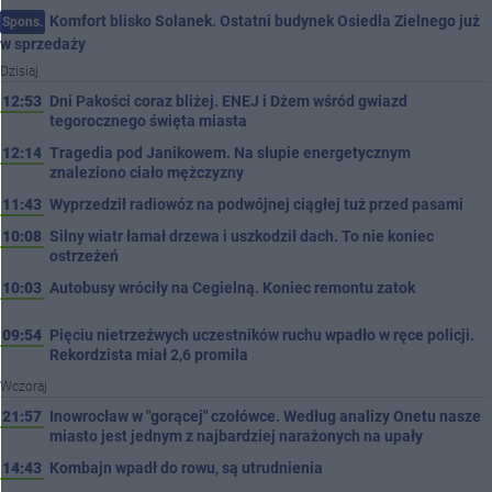
Komfort blisko Solanek. Ostatni budynek Osiedla Zielnego już
Spons.
w sprzedaży
Dzisiaj
12:53
Dni Pakości coraz bliżej. ENEJ i Dżem wśród gwiazd
tegorocznego święta miasta
12:14
Tragedia pod Janikowem. Na słupie energetycznym
znaleziono ciało mężczyzny
11:43
Wyprzedził radiowóz na podwójnej ciągłej tuż przed pasami
10:08
Silny wiatr łamał drzewa i uszkodził dach. To nie koniec
ostrzeżeń
10:03
Autobusy wróciły na Cegielną. Koniec remontu zatok
09:54
Pięciu nietrzeźwych uczestników ruchu wpadło w ręce policji.
Rekordzista miał 2,6 promila
Wczoraj
21:57
Inowrocław w "gorącej" czołówce. Według analizy Onetu nasze
miasto jest jednym z najbardziej narażonych na upały
14:43
Kombajn wpadł do rowu, są utrudnienia