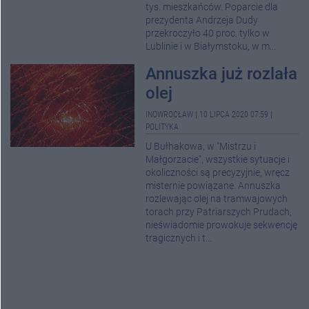
tys. mieszkańców. Poparcie dla
prezydenta Andrzeja Dudy
przekroczyło 40 proc. tylko w
Lublinie i w Białymstoku, w m...
Annuszka już rozlała
olej
INOWROCŁAW
|
10 LIPCA 2020 07:59
|
POLITYKA
U Bułhakowa, w "Mistrzu i
Małgorzacie", wszystkie sytuacje i
okoliczności są precyzyjnie, wręcz
misternie powiązane. Annuszka
rozlewając olej na tramwajowych
torach przy Patriarszych Prudach,
nieświadomie prowokuje sekwencję
tragicznych i t...