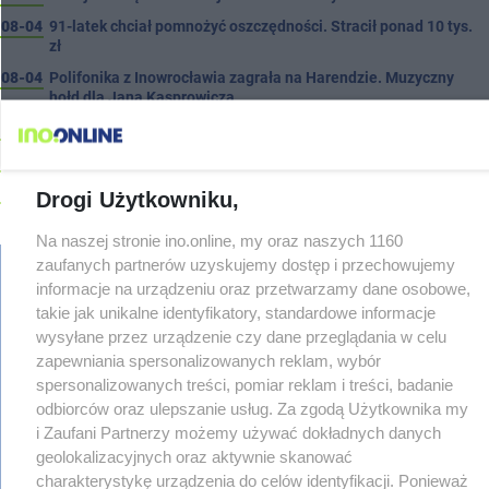
08-04
91-latek chciał pomnożyć oszczędności. Stracił ponad 10 tys.
zł
08-04
Polifonika z Inowrocławia zagrała na Harendzie. Muzyczny
hołd dla Jana Kasprowicza
08-04
Jest wykonawca remontu dachu sali gimastycznej
08-04
Dlaczego sauny, a nie boiska dla dzieci? Ratusz odpowiada
08-04
Połowa wakacji na drogach. Policja podsumowała lipiec
Drogi Użytkowniku,
08-04
Wroński do radnych: Zamiast ingerować w prywatną własność
Na naszej stronie ino.online, my oraz naszych 1160
zajmijcie się gospodarką
zaufanych partnerów uzyskujemy dostęp i przechowujemy
08-04
Darrell Harris: Możemy nawiązać walkę z każdym w tej lidze
informacje na urządzeniu oraz przetwarzamy dane osobowe,
08-03
Zarzut dla kierowcy Mercedesa po tragedii na Rąbinie
takie jak unikalne identyfikatory, standardowe informacje
TYLKO U
regulamin
NAS
wysyłane przez urządzenie czy dane przeglądania w celu
reklama
08-03
Sen o potędze. Nowy utwór rapera z Inowrocławia przeciwko
zapewniania spersonalizowanych reklam, wybór
redakcja
uzależnieniom
spersonalizowanych treści, pomiar reklam i treści, badanie
pliki cookies
odbiorców oraz ulepszanie usług. Za zgodą Użytkownika my
08-03
Widziałeś ten wypadek? Policja szuka świadków
prywatność
i Zaufani Partnerzy możemy używać dokładnych danych
reklamacje
08-03
Masowe kontrole na drogach. Cztery osoby prowadziły po
geolokalizacyjnych oraz aktywnie skanować
gowork.pl
alkoholu
oferty pracy
charakterystykę urządzenia do celów identyfikacji. Ponieważ