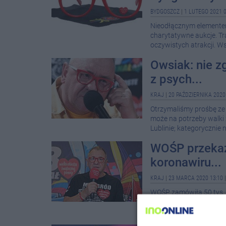
BYDGOSZCZ
|
1 LUTEGO 2021 0
Nieodłącznym elementem
charytatywne aukcje. Traf
oczywistych atrakcji. Wsz
Owsiak: nie z
z psych...
KRAJ
|
20 PAŹDZIERNIKA 2020
Otrzymaliśmy prośbę ze 
może na potrzeby walki 
Lublinie; kategorycznie 
WOŚP przekaż
koronawiru...
KRAJ
|
23 MARCA 2020 13:10
WOŚP zamówiła 50 tys. 
zapewnią wysoki poziom
życie i zdrowie osób za