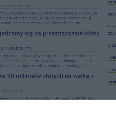
09:3
9:17
|
SPOŁECZEŃSTWO
 towarzyszącym Wielkiej Orkiestrze Świątecznej Pomocy są
08:1
iają na nie przedmioty, usługi, ale też wiele innych, mniej
ystkie łączy jeden wspólny cel - chęć zebrania jak...
Wczor
gadzamy się na przeznaczanie łóżek
22:1
21:2
 22:16
|
SPOŁECZEŃSTWO
Szpitala Neuropsychiatrycznego w Lublinie, czy oddział ten
12:5
z COVID-19 przeznaczyć swoje łóżka do innego szpitala w
nie wyrażamy zgody na takie działanie - oświadczył prez...
11:4
e 20 milionów złotych na walkę z
10:0
|
SPOŁECZEŃSTWO
10:0
Indywidualnych Pakietów Ochrony Biologicznej (IPOB), które
 bezpieczeństwa lekarzy i personelu medycznego ratującego
09:5
rażonych koronawirusem. Fundacje na walkę z koronawiruse...