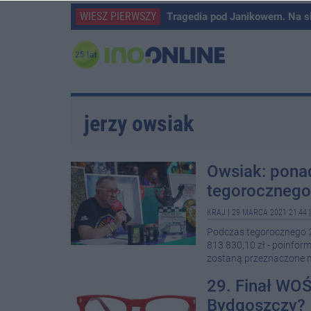
WIESZ PIERWSZY
Tragedia pod Janikowem. Na s
jerzy owsiak
Owsiak: pona
tegorocznego 
KRAJ
|
29 MARCA 2021 21:44
Podczas tegorocznego 29
813 830,10 zł - poinfor
zostaną przeznaczone na 
29. Finał WO
Bydgoszczy?