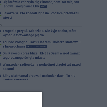
0
Ciężarówka zderzyła się z kombajnem. Na miejscu
lądował śmigłowiec LPR
VIDEO
4
Lekarze w USA zbadali Ignasia. Rodzice przekazali
wieści
aj
4
Tragedia przy ul. Mieszka I. Nie żyje osoba, która
wypadła z czwartego piętra
2
Tour de Pologne. Tak 21 lat temu kolarze startowali
z Inowrocławia
PROSTO Z ARCHIWUM
3
Dni Pakości coraz bliżej. ENEJ i Dżem wśród gwiazd
tegorocznego święta miasta
3
Wyprzedził radiowóz na podwójnej ciągłej tuż przed
pasami
8
Silny wiatr łamał drzewa i uszkodził dach. To nie
koniec ostrzeżeń
3
Autobusy wróciły na Cegielną. Koniec remontu
zatok
4
Pięciu nietrzeźwych uczestników ruchu wpadło w
ręce policji. Rekordzista miał 2,6 promila