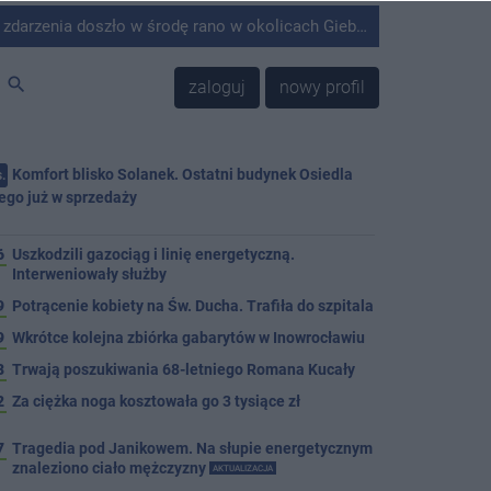
środę rano w okolicach Giebni koło Janikowa. Wówczas na słupie energetycznym odnaleziono ciało mężczyzny.
search
zaloguj
nowy profil
Komfort blisko Solanek. Ostatni budynek Osiedla
.
ego już w sprzedaży
j
6
Uszkodzili gazociąg i linię energetyczną.
Interweniowały służby
9
Potrącenie kobiety na Św. Ducha. Trafiła do szpitala
9
Wkrótce kolejna zbiórka gabarytów w Inowrocławiu
8
Trwają poszukiwania 68-letniego Romana Kucały
2
Za ciężka noga kosztowała go 3 tysiące zł
7
Tragedia pod Janikowem. Na słupie energetycznym
znaleziono ciało mężczyzny
AKTUALIZACJA