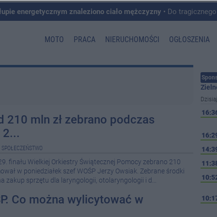
łupie energetycznym znaleziono ciało mężczyzny
• Do tragicznego zdarzenia doszło w 
MOTO
PRACA
NIERUCHOMOŚCI
OGŁOSZENIA
Spons
Zieln
Dzisia
16:3
d 210 mln zł zebrano podczas
2...
16:2
|
SPOŁECZEŃSTWO
14:3
. finału Wielkiej Orkiestry Świątecznej Pomocy zebrano 210
11:3
mował w poniedziałek szef WOŚP Jerzy Owsiak. Zebrane środki
10:5
zakup sprzętu dla laryngologii, otolaryngologii i d...
ŚP. Co można wylicytować w
10:1