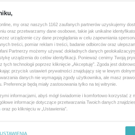
finału WOŚP zebrano 186 133 610,66
Wcześ
08-0
niku,
SPOŁECZEŃSTWO
o.online, my oraz naszych 1162 zaufanych partnerów uzyskujemy dos
ebrano podczas tegorocznego 28. Finału Wielkiej Orkiestry
niu oraz przetwarzamy dane osobowe, takie jak unikalne identyfikat
08-0
oinformował w niedzielę szef Fundacji WOŚP Jerzy Owsiak.
przez urządzenie czy dane przeglądania w celu zapewniania sperson
08-0
9 r. zebrano 175 938 717 zł i 56 gr.
ych treści, pomiar reklam i treści, badanie odbiorców oraz ulepszan
08-0
fani Partnerzy możemy używać dokładnych danych geolokalizacyjn
08-0
tykę urządzenia do celów identyfikacji. Ponieważ cenimy Twoją pry
z tych technologii poprzez kliknięcie „Akceptuję”. Zgoda jest dobro
ikając przycisk ustawień prywatności znajdujący się w lewym dolny
08-0
etwarzania danych nie wymagają zgody użytkownika, ale masz prawo 
. Preferencje będą miały zastosowania tylko na tej witrynie.
08-0
szymi informacjami, abyś mógł świadomie i komfortowo korzystać z
08-0
gółowe informacje dotyczące przetwarzania Twoich danych znajdzi
s
oraz po kliknięciu w „Ustawienia”.
08-0
08-0
USTAWIENIA