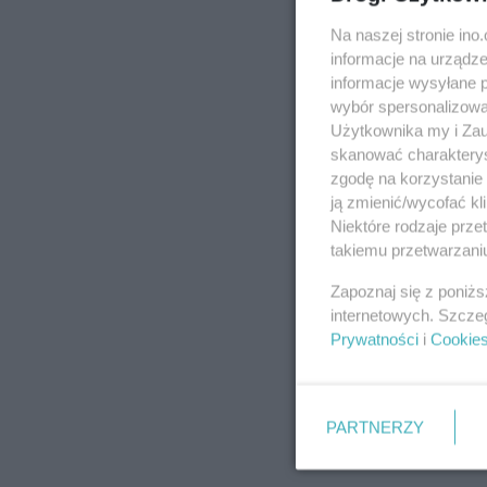
Na naszej stronie in
informacje na urządze
informacje wysyłane 
wybór spersonalizowan
Użytkownika my i Zau
skanować charakterys
zgodę na korzystanie 
ją zmienić/wycofać kl
Niektóre rodzaje prz
takiemu przetwarzaniu
Zapoznaj się z poniż
internetowych. Szcze
Prywatności
i
Cookie
PARTNERZY