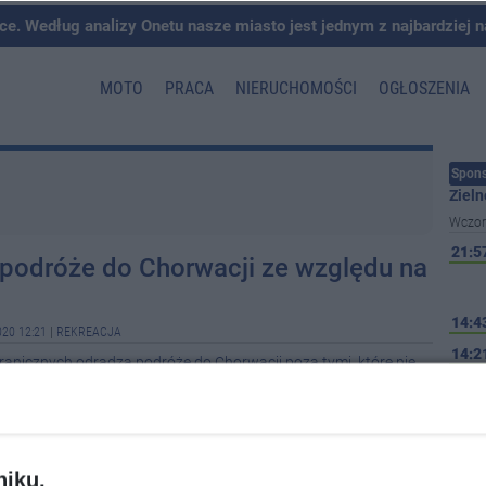
ce. Według analizy Onetu nasze miasto jest jednym z najbardziej 
MOTO
PRACA
NIERUCHOMOŚCI
OGŁOSZENIA
Spons
Zieln
Wczor
21:5
podróże do Chorwacji ze względu na
14:4
020 12:21
|
REKREACJA
14:2
anicznych odradza podróże do Chorwacji poza tymi, które nie
du na duży odsetek nowych zakażeń wirusem SARS-CoV-2 -
12:4
wtorek na Twitterze i na portalu Polak za granicą.
12:4
niku,
12:1