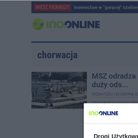
WIESZ PIERWSZY
Inowrocław w "gorącej" czołów
chorwacja
MSZ odradza 
duży ods...
ROZMAITOŚCI
|
25 SIERPNIA 2
Ministerstwo spraw zagr
są konieczne, ze wzglę
poinformował resort we 
Drogi Użytkow