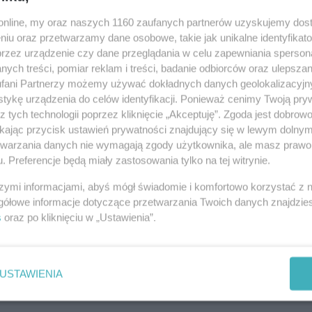
o.online, my oraz naszych 1160 zaufanych partnerów uzyskujemy dos
11:1
niu oraz przetwarzamy dane osobowe, takie jak unikalne identyfikat
przez urządzenie czy dane przeglądania w celu zapewniania sperson
10:3
ych treści, pomiar reklam i treści, badanie odbiorców oraz ulepszan
fani Partnerzy możemy używać dokładnych danych geolokalizacyjn
07:5
tykę urządzenia do celów identyfikacji. Ponieważ cenimy Twoją pry
z tych technologii poprzez kliknięcie „Akceptuję”. Zgoda jest dobro
ikając przycisk ustawień prywatności znajdujący się w lewym dolny
Wcześ
etwarzania danych nie wymagają zgody użytkownika, ale masz prawo 
08-0
. Preferencje będą miały zastosowania tylko na tej witrynie.
08-0
szymi informacjami, abyś mógł świadomie i komfortowo korzystać z
gółowe informacje dotyczące przetwarzania Twoich danych znajdzi
08-0
s
oraz po kliknięciu w „Ustawienia”.
08-0
08-0
USTAWIENIA
08-0