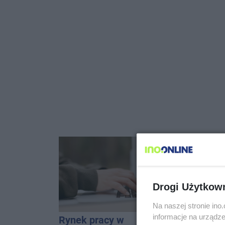
Drogi Użytkow
Na naszej stronie in
informacje na urządze
Rynek pracy w
Netflix p