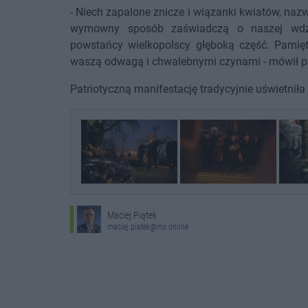
- Niech zapalone znicze i wiązanki kwiatów, na
wymowny sposób zaświadczą o naszej wdzi
powstańcy wielkopolscy głęboką część. Pamię
waszą odwagą i chwalebnymi czynami - mówił p
Patriotyczną manifestację tradycyjnie uświetniła
Maciej Piątek
maciej.piatek@ino.online