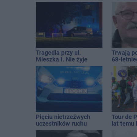
wystawić i jak rozliczyć
Inowrocł
Tragedia przy ul.
Trwają p
Mieszka I. Nie żyje
68-letni
osoba, która wypadła z
Kucały
czwartego piętra
Pięciu nietrzeźwych
Tour de 
uczestników ruchu
lat temu 
wpadło w ręce policji.
startowal