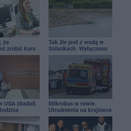
awia
publikacje?
, że
Tak źle jest z wodą w
eś zrobić kurs
Solankach. Wyłączono
yczny
fontannę i zaplanowano
dolewkę
w USA zbadali
Mikrobus w rowie.
 Rodzice
Utrudnienia na krajówce
i wieści