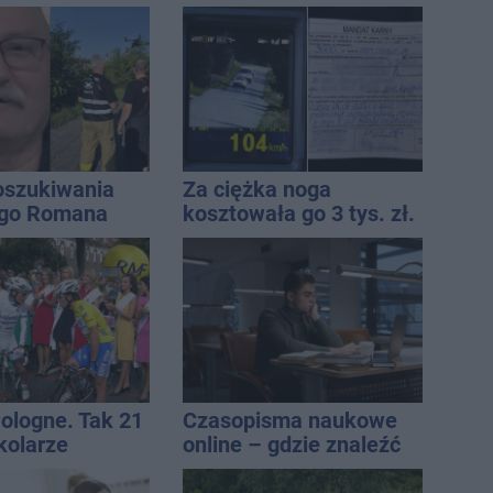
awiu
dach. To nie koniec
ostrzeżeń
oszukiwania
Za ciężka noga
ego Romana
kosztowała go 3 tys. zł.
Do tego 13 punktów
Pologne. Tak 21
Czasopisma naukowe
kolarze
online – gdzie znaleźć
i z
wartościowe