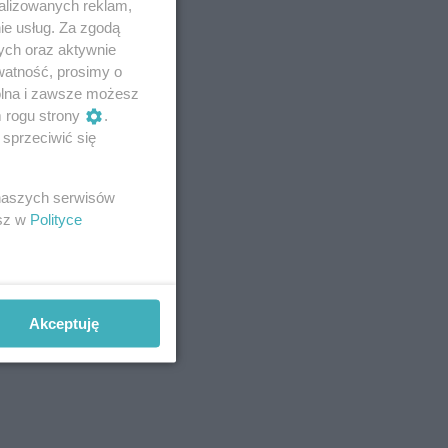
alizowanych reklam,
ie usług. Za zgodą
ych oraz aktywnie
watność, prosimy o
wolna i zawsze możesz
m rogu strony
.
sprzeciwić się
 naszych serwisów
esz w
Polityce
Akceptuję