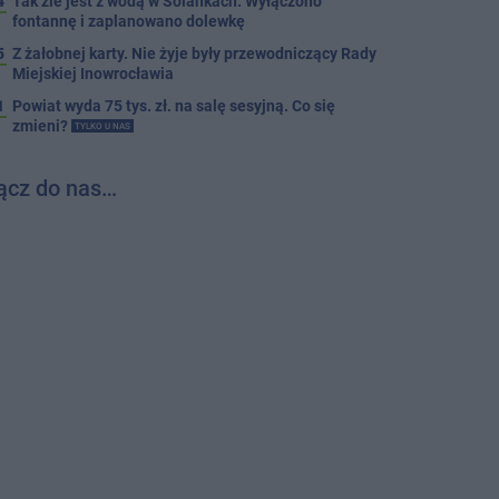
4
Tak źle jest z wodą w Solankach. Wyłączono
fontannę i zaplanowano dolewkę
5
Z żałobnej karty. Nie żyje były przewodniczący Rady
Miejskiej Inowrocławia
1
Powiat wyda 75 tys. zł. na salę sesyjną. Co się
zmieni?
TYLKO U NAS
ącz do nas…