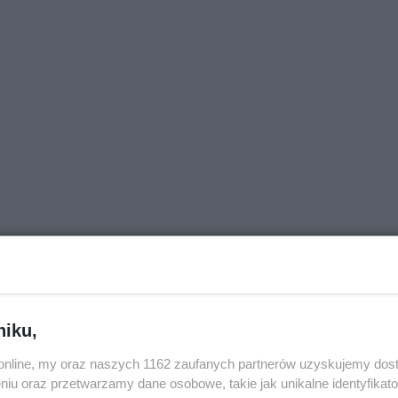
niku,
o.online, my oraz naszych 1162 zaufanych partnerów uzyskujemy dos
niu oraz przetwarzamy dane osobowe, takie jak unikalne identyfikat
okazuje Polskę
Tak brzmią Kujawy. 15