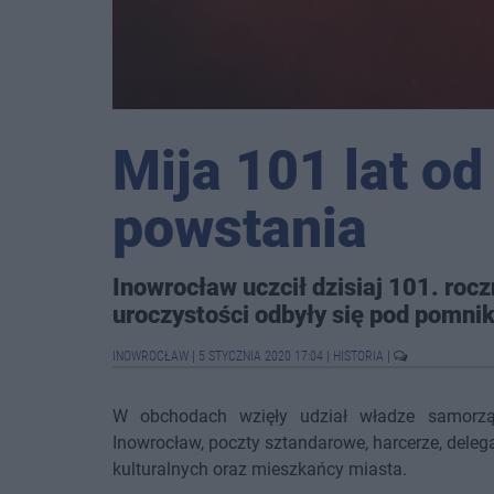
Mija 101 lat o
powstania
Inowrocław uczcił dzisiaj 101. roc
uroczystości odbyły się pod pomnik
INOWROCŁAW
|
5 STYCZNIA 2020 17:04
|
HISTORIA
|
W obchodach wzięły udział władze samorz
Inowrocław, poczty sztandarowe, harcerze, delega
kulturalnych oraz mieszkańcy miasta.