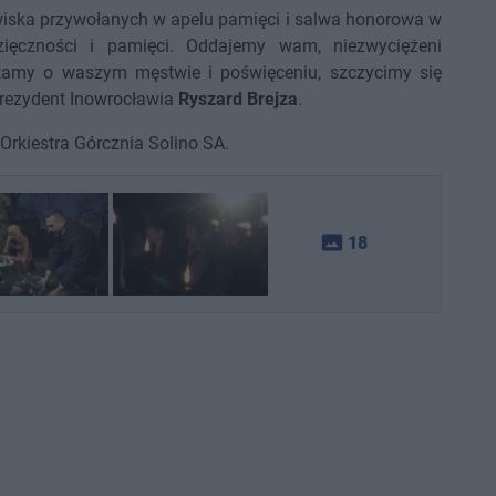
zwiska przywołanych w apelu pamięci i salwa honorowa w
ęczności i pamięci. Oddajemy wam, niezwyciężeni
tamy o waszym męstwie i poświęceniu, szczycimy się
rezydent Inowrocławia
Ryszard Brejza
.
 Orkiestra Górcznia Solino SA.
photo_size_select_actual
18