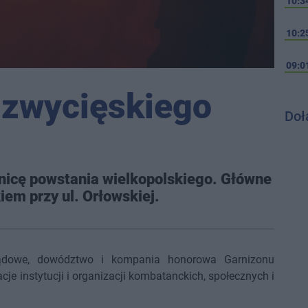
10:3
10:2
09:0
d zwycięskiego
Doł
znicę powstania wielkopolskiego. Główne
iem przy ul. Orłowskiej.
ądowe, dowództwo i kompania honorowa Garnizonu
cje instytucji i organizacji kombatanckich, społecznych i