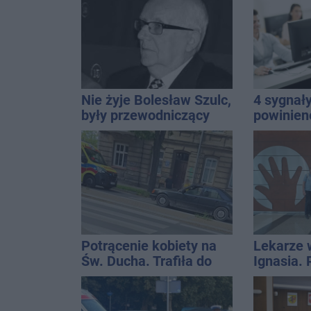
Rekordzista miał 2,6
Inowrocł
promila
Nie żyje Bolesław Szulc,
4 sygnały
były przewodniczący
powinien
Rady Miejskiej i
informat
wieloletni dyrektor SP
14
Potrącenie kobiety na
Lekarze 
Św. Ducha. Trafiła do
Ignasia.
szpitala
przekazal