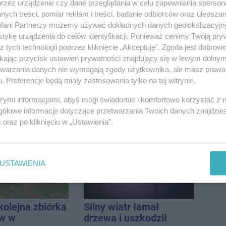
przez urządzenie czy dane przeglądania w celu zapewniania sperson
ku. A jak
kapel spotkało się w
ych treści, pomiar reklam i treści, badanie odbiorców oraz ulepszan
glądał
Solankach
fani Partnerzy możemy używać dokładnych danych geolokalizacyjn
aw?
tykę urządzenia do celów identyfikacji. Ponieważ cenimy Twoją pry
z tych technologii poprzez kliknięcie „Akceptuję”. Zgoda jest dobro
ikając przycisk ustawień prywatności znajdujący się w lewym dolny
etwarzania danych nie wymagają zgody użytkownika, ale masz prawo 
. Preferencje będą miały zastosowania tylko na tej witrynie.
anizować
Inowrocław w "gorącej"
szymi informacjami, abyś mógł świadomie i komfortowo korzystać z
ne wakacje na
czołówce. Według
gółowe informacje dotyczące przetwarzania Twoich danych znajdzi
ze?
analizy Onetu nasze
s
oraz po kliknięciu w „Ustawienia”.
miasto jest jednym z
najbardziej narażonych
na upały
USTAWIENIA
kolejna zbiórka
Silny wiatr łamał
ów w
drzewa i uszkodził