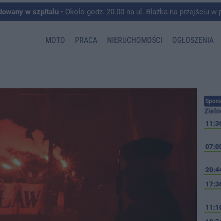
dowany w szpitalu
• Około godz. 20.00 na ul. Błażka na przejściu w pobliżu ul. Wojska P
MOTO
PRACA
NIERUCHOMOŚCI
OGŁOSZENIA
Spons
Zieln
11:3
07:0
20:4
17:3
11:1