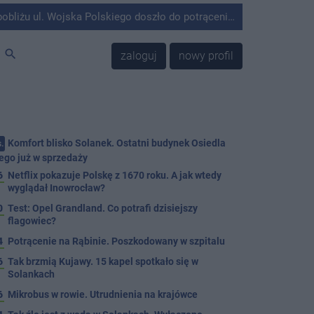
olskiego doszło do potrącenia mężczyzny przez kierującego Mercedesem.
search
zaloguj
nowy profil
Komfort blisko Solanek. Ostatni budynek Osiedla
.
ego już w sprzedaży
6
Netflix pokazuje Polskę z 1670 roku. A jak wtedy
wyglądał Inowrocław?
0
Test: Opel Grandland. Co potrafi dzisiejszy
flagowiec?
4
Potrącenie na Rąbinie. Poszkodowany w szpitalu
6
Tak brzmią Kujawy. 15 kapel spotkało się w
Solankach
6
Mikrobus w rowie. Utrudnienia na krajówce